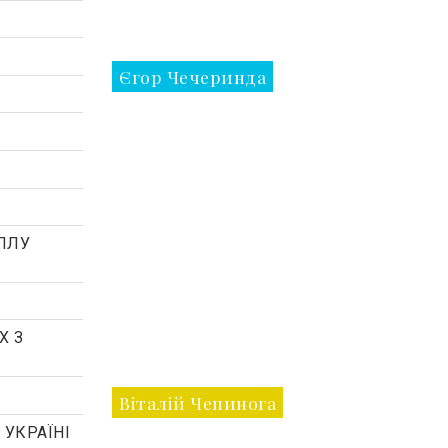
Єгор Чечеринда
ЕПЛУ
Х З
Віталій Чепинога
 УКРАЇНІ