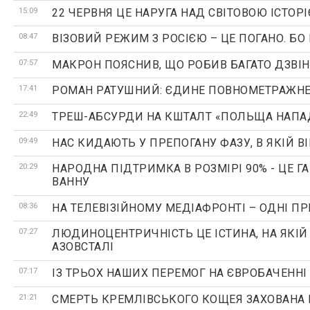
15:09
22 ЧЕРВНЯ ЦЕ НАРУГА НАД СВІТОВОЮ ІСТОРІ
08:47
ВІЗОВИЙ РЕЖИМ З РОСІЄЮ – ЦЕ ПОГАНО. БО 
07:57
МАКРОН ПОЯСНИВ, ЩО РОБИВ БАГАТО ДЗВІН
17:41
РОМАН РАТУШНИЙ: ЄДИНЕ ПОВНОМЕТРАЖНЕ 
22:49
ТРЕШ-АБСУРДИ НА КШТАЛТ «ПОЛЬЩА НАПАДЕ»
09:49
НАС КИДАЮТЬ У ПРЕПОГАНУ ФАЗУ, В ЯКІЙ 
20:29
НАРОДНА ПІДТРИМКА В РОЗМІРІ 90% - ЦЕ Г
ВАННУ
08:36
НА ТЕЛЕВІЗІЙНОМУ МЕДІАФРОНТІ – ОДНІ П
07:27
ЛЮДИНОЦЕНТРИЧНІСТЬ ЦЕ ІСТИНА, НА ЯКІЙ 
АЗОВСТАЛІ
07:17
ІЗ ТРЬОХ НАШИХ ПЕРЕМОГ НА ЄВРОБАЧЕНН
21:21
СМЕРТЬ КРЕМЛІВСЬКОГО КОЩЕЯ ЗАХОВАНА В 