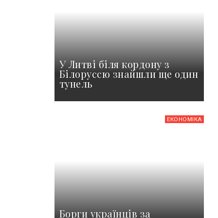
У Литві біля кордону з
Білоруссю знайшли ще один
тунель
ЕКОНОМІКА
Борги українців за