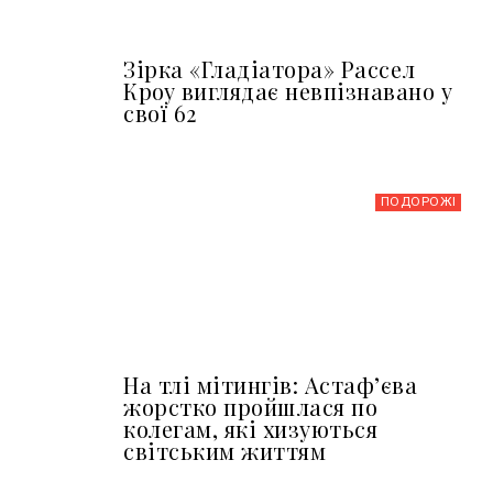
Зірка «Гладіатора» Рассел
Кроу виглядає невпізнавано у
свої 62
ПОДОРОЖІ
На тлі мітингів: Астафʼєва
жорстко пройшлася по
колегам, які хизуються
світським життям