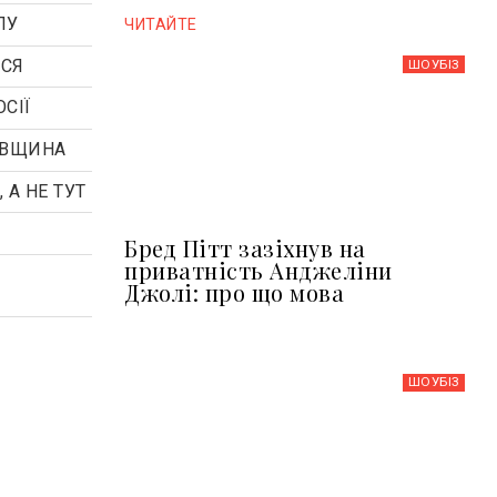
ЛУ
ЧИТАЙТЕ
ОСЯ
ШОУБIЗ
СІЇ
КОВЩИНА
 А НЕ ТУТ
Бред Пітт зазіхнув на
приватність Анджеліни
Джолі: про що мова
ШОУБIЗ