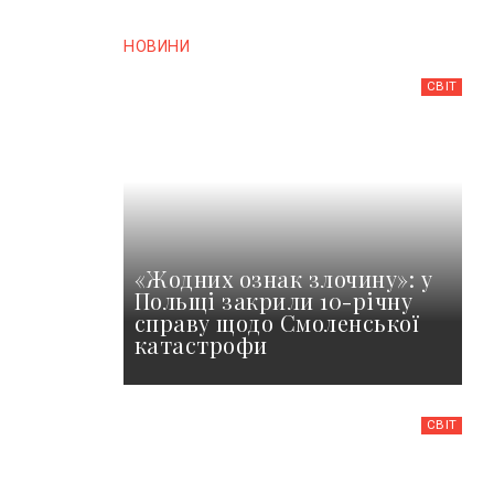
НОВИНИ
СВІТ
«Жодних ознак злочину»: у
Польщі закрили 10-річну
справу щодо Смоленської
катастрофи
СВІТ