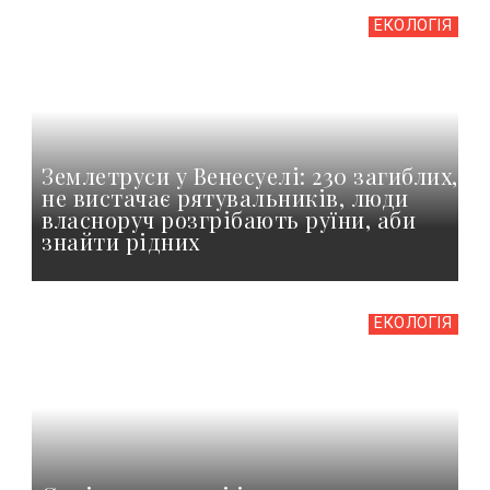
ЕКОЛОГІЯ
Землетруси у Венесуелі: 230 загиблих,
не вистачає рятувальників, люди
власноруч розгрібають руїни, аби
знайти рідних
ЕКОЛОГІЯ