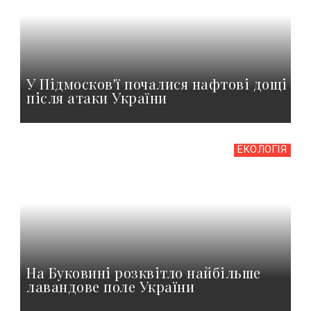
У Підмосков'ї почалися нафтові дощі
після атаки України
ЕКОЛОГІЯ
На Буковині розквітло найбільше
лавандове поле України