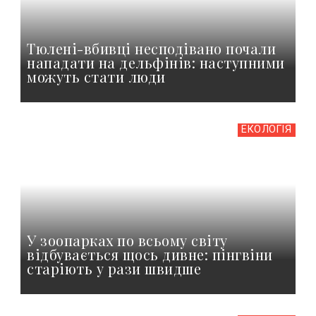
Тюлені-вбивці несподівано почали
нападати на дельфінів: наступними
можуть стати люди
ЕКОЛОГІЯ
У зоопарках по всьому світу
відбувається щось дивне: пінгвіни
старіють у рази швидше