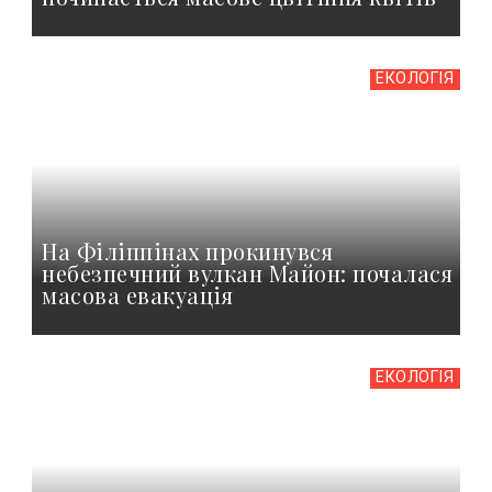
ЕКОЛОГІЯ
На Філіппінах прокинувся
небезпечний вулкан Майон: почалася
масова евакуація
ЕКОЛОГІЯ