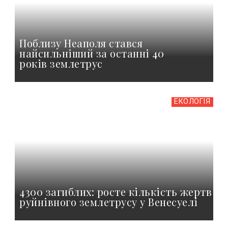
Поблизу Неаполя стався
найсильніший за останні 40
років землетрус
ЕКОЛОГІЯ
4300 загиблих: росте кількість жертв
руйнівного землетрусу у Венесуелі