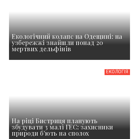
Екологічний колапс на Одещині: на
узбережжі знайшли понад 20
мертвих дельфінів
ЕКОЛОГІЯ
На ріці Бистриця планують
збудувати 3 малі ГЕС: захисники
природи б'ють на сполох