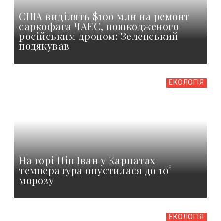
США виділять $100 млн на ремонт
саркофага ЧАЕС, пошкодженого
російським дроном: Зеленський
подякував
ЕКОЛОГІЯ
На горі Піп Іван у Карпатах
температура опустилася до 10°
морозу
ЕКОЛОГІЯ