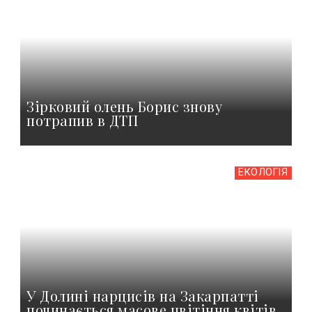
Зірковий олень Борис знову
потрапив в ДТП
ЕКОЛОГІЯ
У Долині нарцисів на Закарпатті
починається масове цвітіння квітів