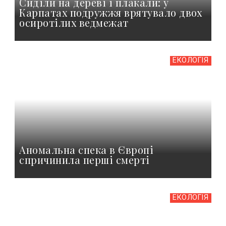
Сиділи на дереві і плакали: у
Карпатах подружжя врятувало двох
осиротілих ведмежат
ЕКОЛОГІЯ
Аномальна спека в Європі
спричинила перші смерті
ЕКОЛОГІЯ