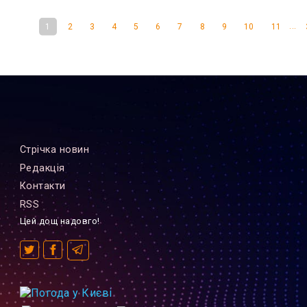
...
1
2
3
4
5
6
7
8
9
10
11
Стрiчка новин
Редакцiя
Контакти
RSS
Цей дощ надовго!