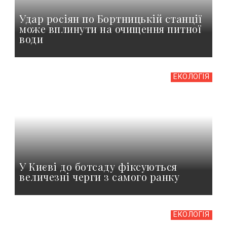
Удар росіян по Бортницькій станції
може вплинути на очищення питної
води
ЕКОЛОГІЯ
У Києві до ботсаду фіксуються
величезні черги з самого ранку
ЕКОЛОГІЯ