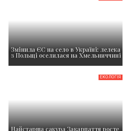
Змінила ЄС на село в Україні: лелека
з Польщі оселилася на Хмельниччині
ЕКОЛОГІЯ
Найстарша сакура Закарпаття росте