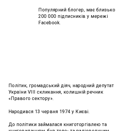
Популярний блогер, має близько
200 000 підписників у мережі
Facebook.
Політик, громадський діяч, народний депутат
України VIII скликання, колишній речник
«Правого сектору».
Народився
13 червня 1974
у Києві.
До політики займалася книготоргівлею та
книговиданням, був теле- та радіоведучим.