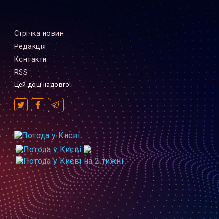
Стрiчка новин
Редакцiя
Контакти
RSS
Цей дощ надовго!