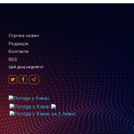
Стрiчка новин
Редакцiя
Контакти
RSS
Цей дощ надовго!