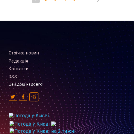
Стрiчка новин
Редакцiя
Контакти
RSS
Цей дощ надовго!