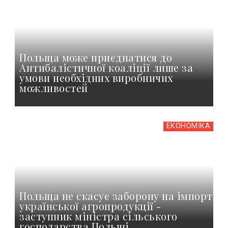
Польща може приєднатися до
Антибалістичної коаліції лише за
умови необхідних виробничих
можливостей
ЕКОНОМІКА
Польща не скасує заборону на імпорт
української агропродукції -
заступник міністра сільського
господарства Польщі