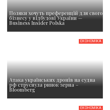
Поляки хочуть преференцій для свого
бізнесу у відбудові України —
Business Insider Polska
ЕКОНОМІКА
Атака українських дронів на судна
рф струснула ринок зерна –
Bloomberg
ЕКОНОМІКА