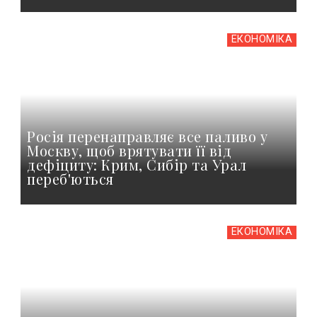
ЕКОНОМІКА
Росія перенаправляє все паливо у
Москву, щоб врятувати її від
дефіциту: Крим, Сибір та Урал
переб'ються
ЕКОНОМІКА