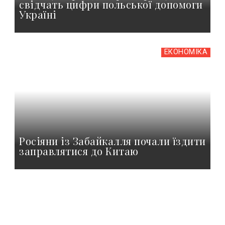
свідчать цифри польської допомоги
Україні
ЕКОНОМІКА
Росіяни із Забайкалля почали їздити
заправлятися до Китаю