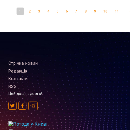
...
1
2
3
4
5
6
7
8
9
10
11
Стрiчка новин
Редакцiя
Контакти
RSS
Цей дощ надовго!