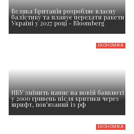
Велика Британія розробляє власну
балістику та планує передати ракети
Україні у 2027 році - Bloomberg
ЕКОНОМІКА
НБУ змінить напис на новій банкноті
у 2000 гривень після критики через
шрифт, пов’язаний із рф
ЕКОНОМІКА