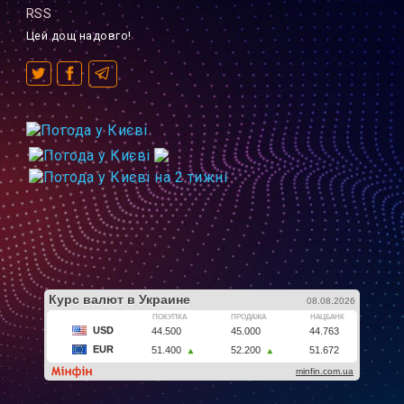
RSS
Цей дощ надовго!