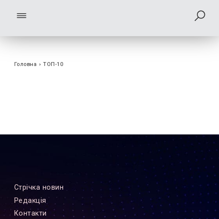
Головна
›
ТОП-10
Стрiчка новин
Редакцiя
Контакти