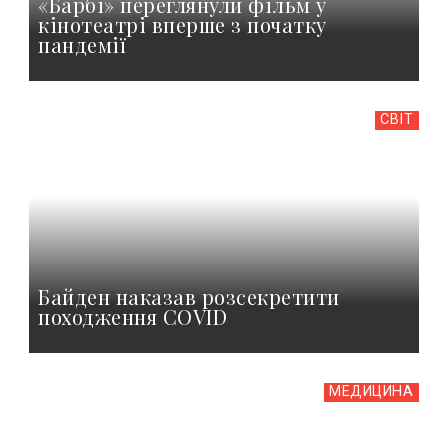
«Барбі» переглянули фільм у
кінотеатрі вперше з початку
пандемії
СВІТ
Байден наказав розсекретити
походження COVID
МЕДИЦИНА