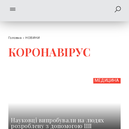
Головна
›
НОВИНИ
КОРОНАВIРУС
МЕДИЦИНА
Науковці випробували на людях
розроблену з допомогою ШІ