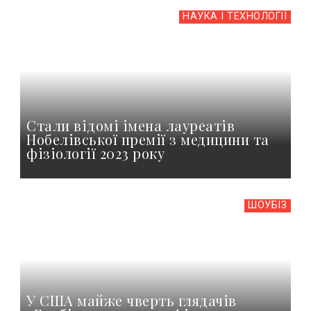
НАУКА І ТЕХНОЛОГІЇ
Стали відомі імена лауреатів
Нобелівської премії з медицини та
фізіології 2023 року
ШОУБIЗ
У США майже чверть глядачів