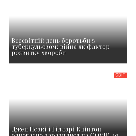
Всесвітній день боротьби з
туберкульозом: війна як фактор
розвитку хвороби
СВІТ
Джен Псакі і Гілларі Клінтон
одночасно заразилися на COVID-19