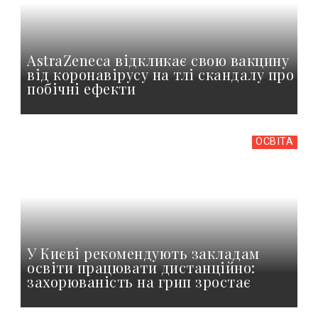
AstraZeneca відкликає свою вакцину
від коронавірусу на тлі скандалу про
побічні ефекти
ОСВІТА
У Києві рекомендують закладам
освіти працювати дистанційно:
захорюваність на грип зростає