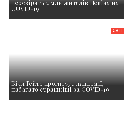
перевірять 2 млн жителів Пекіна на
COVID-19
СВІТ
Білл Гейтс прогнозує пандемії,
набагато страшніші за COVID-19