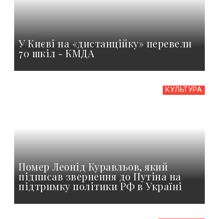
У Києві на «дистанційку» перевели
70 шкіл - КМДА
КУЛЬТУРА
Помер Леонід Куравльов, який
підписав звернення до Путіна на
підтримку політики РФ в Україні