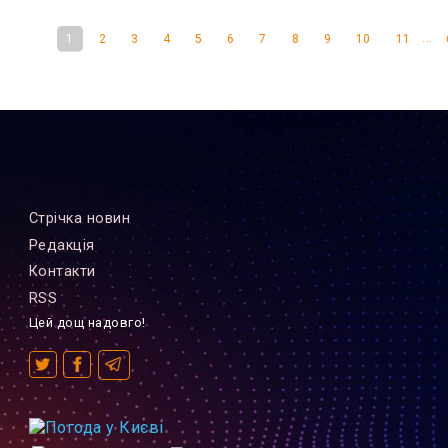
...
1
2
3
4
5
6
7
8
9
10
11
Стрiчка новин
Редакцiя
Контакти
RSS
Цей дощ надовго!