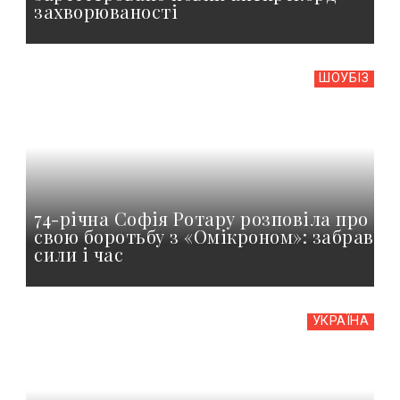
захворюваності
ШОУБIЗ
74-річна Софія Ротару розповіла про
свою боротьбу з «Омікроном»: забрав
сили і час
УКРАЇНА