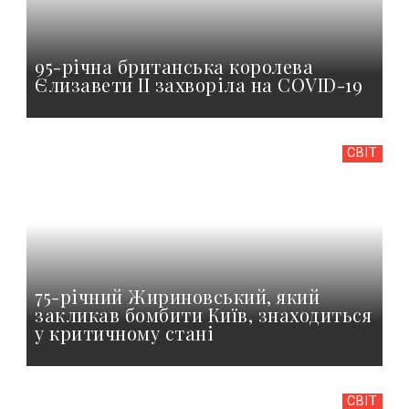
95-річна британська королева
Єлизавети II захворіла на COVID-19
СВІТ
75-річний Жириновський, який
закликав бомбити Київ, знаходиться
у критичному стані
СВІТ