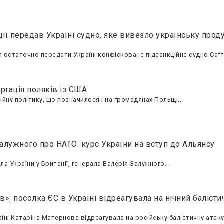
ї передав Україні судно, яке вивезло українську прод
 остаточно передати Україні конфісковане підсанкційне судно Caffa
тація поляків із США
ійну політику, що позначилося і на громадянах Польщі...
лужного про НАТО: курс України на вступ до Альянсу
 України у Британії, генерала Валерія Залужного...
в»: посолка ЄС в Україні відреагувала на нічний баліст
і Катаріна Матернова відреагувала на російську балістичну атаку.