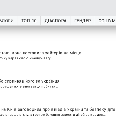
БЛОГИ
ТОП-10
ДІАСПОРА
ГЕНДЕР
СОЦІУМ
тою: вона поставила хейтерів на місце
ику через свою «зайву» вагу...
бо сприйняв його за українця
ь розшукують винуватця побиття...
 на Київ заговорила про виїзд з України та безпеку діте
що вперше відчула гостре бажання вивезти дітей за кордон...