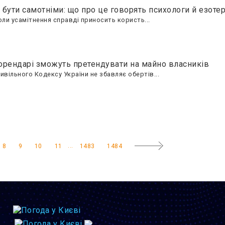
бути самотніми: що про це говорять психологи й езоте
ли усамітнення справді приносить користь...
орендарі зможуть претендувати на майно власників
вільного Кодексу України не збавляє обертів...
...
8
9
10
11
1483
1484