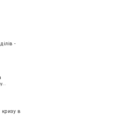
ділів -
а
...
 кризу в
.