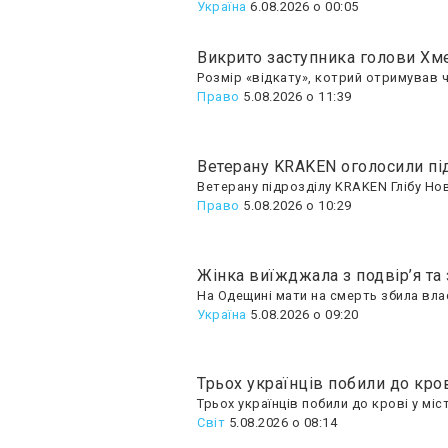
Україна
6.08.2026 о 00:05
Викрито заступника голови Хме
Розмір «відкату», котрий отримував ч
Право
5.08.2026 о 11:39
Ветерану KRAKEN оголосили підо
Ветерану підрозділу KRAKEN Глібу Но
Право
5.08.2026 о 10:29
Жінка виїжджала з подвір’я та
На Одещині мати на смерть збила влас
Україна
5.08.2026 о 09:20
Трьох українців побили до кро
Трьох українців побили до крові у міст
Світ
5.08.2026 о 08:14