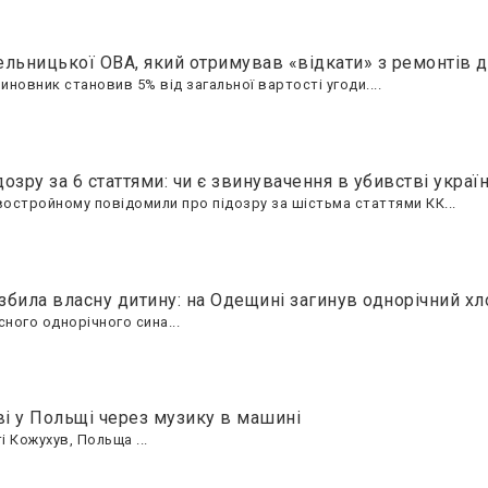
льницької ОВА, який отримував «відкати» з ремонтів д
иновник становив 5% від загальної вартості угоди....
зру за 6 статтями: чи є звинувачення в убивстві україн
востройному повідомили про підозру за шістьма статтями КК...
 збила власну дитину: на Одещині загинув однорічний х
ного однорічного сина...
ві у Польщі через музику в машині
і Кожухув, Польща ...