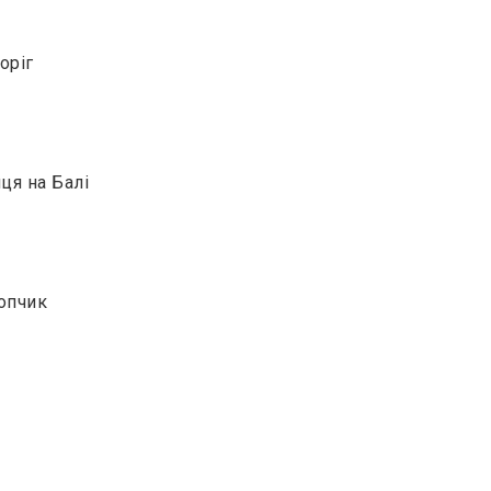
оріг
ця на Балі
лопчик