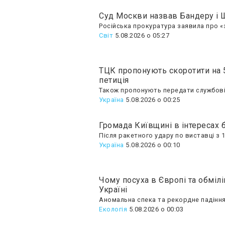
Суд Москви назвав Бандеру і 
Російська прокуратура заявила про «з
Світ
5.08.2026 о 05:27
ТЦК пропонують скоротити на 5
петиція
Також пропонують передати службові 
Україна
5.08.2026 о 00:25
Громада Київщині в інтересах 
Після ракетного удару по виставці з 
Україна
5.08.2026 о 00:10
Чому посуха в Європі та обміл
Україні
Аномальна спека та рекордне падіння 
Екологія
5.08.2026 о 00:03