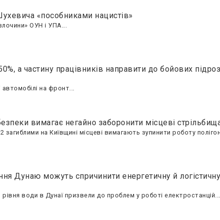
Шухевича «пособниками нацистів»
лочини» ОУН і УПА...
0%, а частину працівників направити до бойових підроз
автомобілі на фронт...
безпеки вимагає негайно заборонити місцеві стрільбищ
12 загиблими на Київщині місцеві вимагають зупинити роботу полігону
іння Дунаю можуть спричинити енергетичну й логістичну
рівня води в Дунаї призвели до проблем у роботі електростанцій..