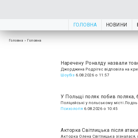
ГОЛОВНА
НОВИНИ
Головна
›
Головна
Наречену Роналду назвали товс
Джорджина Родрігес відповіла на крит
Шоубiз
6.08.2026 о 11:57
У Польщі поляк побив поляка, 
Поліцейські у польському місті Лодз
Психологія
6.08.2026 о 10:45
Акторка Світлицька після атаки
Акторка Олена Світлицька зізналася, 