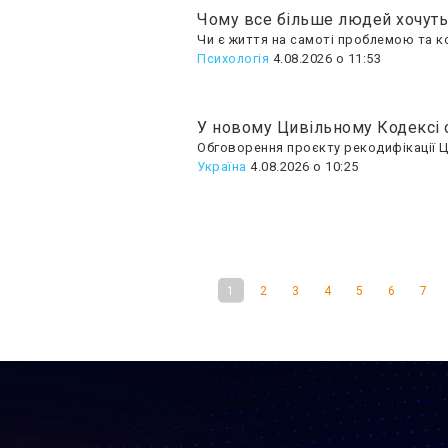
Чому все більше людей хочуть 
Чи є життя на самоті проблемою та ко
Психологія
4.08.2026 о 11:53
У новому Цивільному Кодексі 
Обговорення проєкту рекодифікації Ци
Україна
4.08.2026 о 10:25
1
2
3
4
5
6
7