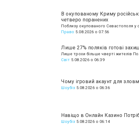
В окупованому Криму російськ
четверо поранених
Поблизу окупованого Севастополя у с
Право
5.08.2026 о 07:56
Лише 27% поляків готові захищ
Лише трохи більше чверті жителів Пол
Світ
5.08.2026 о 06:39
Чому ігровий акаунт для злов
Шоубiз
5.08.2026 о 06:36
Навіщо в Онлайн Казино Потрі
Шоубiз
5.08.2026 о 06:14