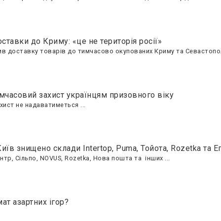
тавки до Криму: «це не територія росії»
ив доставку товарів до тимчасово окупованих Криму та Севастопол
мчасовий захист українцям призовного віку
ист не надаватиметься ...
Київ знищено склади Intertop, Puma, Тойота, Rozetka та Е
тр, Сільпо, NOVUS, Rozetka, Нова пошта та інших ...
ат азартних ігор?