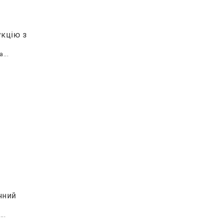
укцію з
...
ичний
..