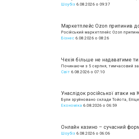
Шоубiз
6.08.2026 о 09:37
Маркетплейс Ozon припинив дос
Російський маркетплейс Ozon припин
Бізнес
6.08.2026 о 08:26
Чехія більше не надаватиме ти
Починаючи з 5 серпня, тимчасовий зах
Світ
6.08.2026 о 07:10
Унаслідок російської атаки на 
Були зруйновано склади Тойота, Епіцен
Економіка
6.08.2026 о 06:59
Онлайн казино – сучасний форм
Шоубiз
6.08.2026 о 06:06