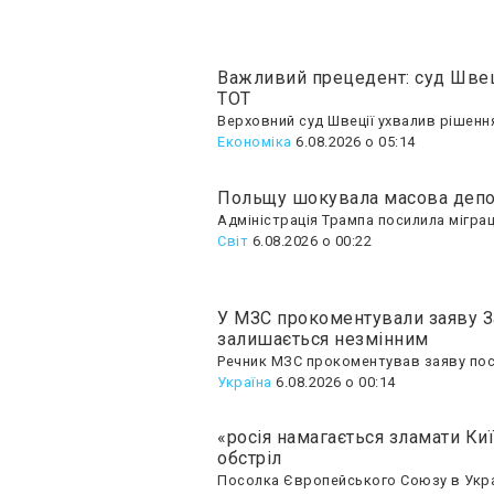
Важливий прецедент: суд Швеці
ТОТ
Верховний суд Швеції ухвалив рішення
Економіка
6.08.2026 о 05:14
Польщу шокувала масова депор
Адміністрація Трампа посилила міграц
Світ
6.08.2026 о 00:22
У МЗС прокоментували заяву За
залишається незмінним
Речник МЗС прокоментував заяву посла
Україна
6.08.2026 о 00:14
«росія намагається зламати Киї
обстріл
Посолка Європейського Союзу в Україн