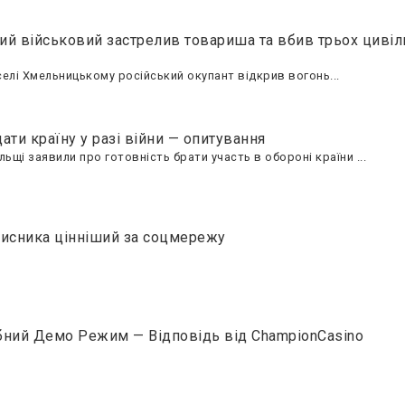
ий військовий застрелив товариша та вбив трьох цивіл
елі Хмельницькому російський окупант відкрив вогонь...
ати країну у разі війни — опитування
ьщі заявили про готовність брати участь в обороні країни ...
мисника цінніший за соцмережу
бний Демо Режим — Відповідь від ChampionCasino