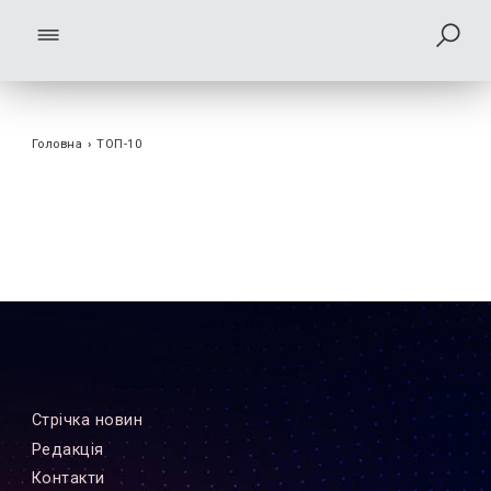
Головна
›
ТОП-10
Стрiчка новин
Редакцiя
Контакти