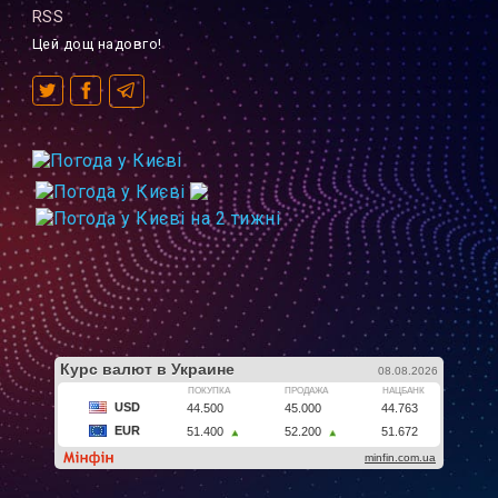
RSS
Цей дощ надовго!