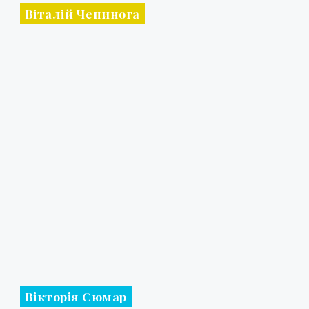
Віталій Чепинога
Вікторія Сюмар