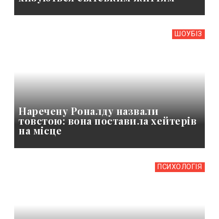
ШОУБIЗ
Наречену Роналду назвали
товстою: вона поставила хейтерів
на місце
ПСИХОЛОГІЯ