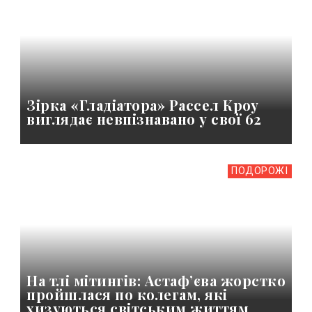
Зірка «Гладіатора» Рассел Кроу
виглядає невпізнавано у свої 62
ПОДОРОЖІ
На тлі мітингів: Астафʼєва жорстко
пройшлася по колегам, які
хизуються світським життям