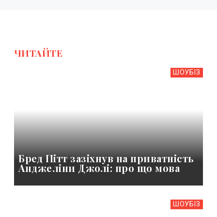
ЧИТАЙТЕ
ШОУБIЗ
Бред Пітт зазіхнув на приватність
Анджеліни Джолі: про що мова
ШОУБIЗ