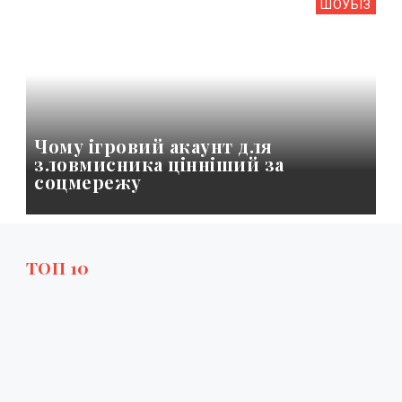
ШОУБIЗ
Чому ігровий акаунт для
зловмисника цінніший за
соцмережу
ТОП 10