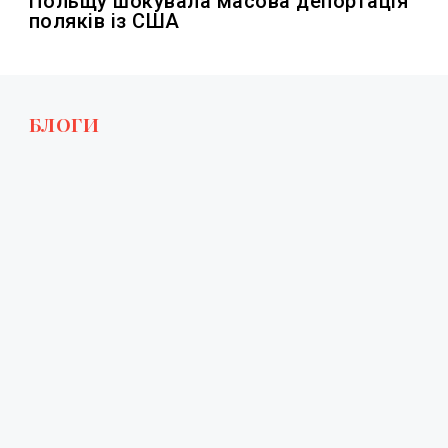
Польщу шокувала масова депортація
поляків із США
БЛОГИ