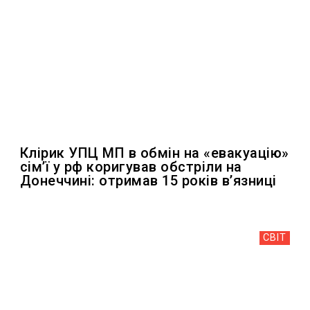
Клірик УПЦ МП в обмін на «евакуацію»
сімʼї у рф коригував обстріли на
Донеччині: отримав 15 років вʼязниці
СВІТ