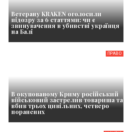
Ветерану KRAKEN оголосили
підозру за 6 статтями: чи є
звинувачення в убивстві українця
на Балі
ПРАВО
В окупованому Криму російський
військовий застрелив товариша та
вбив трьох цивільних, четверо
поранених