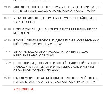
«ЖОДНИХ ОЗНАК ЗЛОЧИНУ»: У ПОЛЬЩІ ЗАКРИЛИ 10-
08:56
РІЧНУ СПРАВУ ЩОДО СМОЛЕНСЬКОЇ КАТАСТРОФИ
У ЛИТВІ БІЛЯ КОРДОНУ З БІЛОРУССЮ ЗНАЙШЛИ ЩЕ
07:47
ОДИН ТУНЕЛЬ
БОРГИ УКРАЇНЦІВ ЗА КОМУНАЛКУ ПЕРЕВИЩИЛИ 113
06:40
МЛРД ГРН
РОСІЯ ФОРМУЄ БОЙОВІ ПІДРОЗДІЛИ З УКРАЇНСЬКИХ
06:19
ВІЙСЬКОВОПОЛОНЕНИХ – ISW
ЗІРКА «ГЛАДІАТОРА» РАССЕЛ КРОУ ВИГЛЯДАЄ
11:06
НЕВПІЗНАВАНО У СВОЇ 62
ШЕВРОНИ ТА ДОКУМЕНТИ УКРАЇНСЬКИХ ВІЙСЬКОВИХ
10:49
УКЛАДУТЬ НА ПІДЛОГУ У ПЕНЗЕНСЬКОМУ «МУЗЕЇ
СВО», ЩОБ ХОДИТИ ПО НИХ
НА ТЛІ МІТИНГІВ: АСТАФʼЄВА ЖОРСТКО ПРОЙШЛАСЯ
09:38
ПО КОЛЕГАМ, ЯКІ ХИЗУЮТЬСЯ СВІТСЬКИМ ЖИТТЯМ
УСІ НОВИНИ...