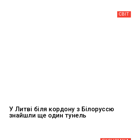
СВІТ
У Литві біля кордону з Білоруссю
знайшли ще один тунель