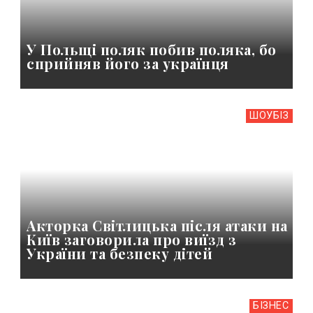
У Польщі поляк побив поляка, бо
сприйняв його за українця
ШОУБIЗ
Акторка Світлицька після атаки на
Київ заговорила про виїзд з
України та безпеку дітей
БІЗНЕС