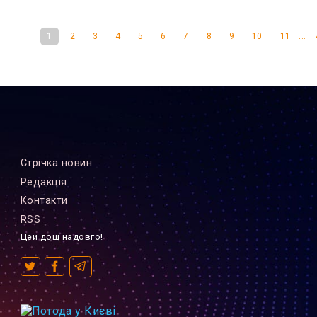
...
1
2
3
4
5
6
7
8
9
10
11
Стрiчка новин
Редакцiя
Контакти
RSS
Цей дощ надовго!