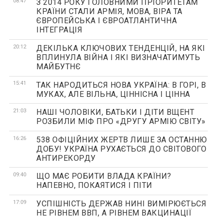
08:47
З 2014 РОКУ ГОЛОВНИМИ ПРІОРИТЕТАМ
КРАЇНИ СТАЛИ АРМІЯ, МОВА, ВІРА ТА
ЄВРОПЕЙСЬКА І ЄВРОАТЛАНТИЧНА
ІНТЕГРАЦІЯ
20:12
ДЕКІЛЬКА КЛЮЧОВИХ ТЕНДЕНЦІЙ, НА ЯКІ
ВПЛИНУЛА ВІЙНА І ЯКІ ВИЗНАЧАТИМУТЬ
МАЙБУТНЄ
15:41
ТАК НАРОДИТЬСЯ НОВА УКРАЇНА: В ГОРІ, В
МУКАХ, АЛЕ ВІЛЬНА, ЦІННІСНА І ЦІННА
21:03
НАШІ ЧОЛОВІКИ, БАТЬКИ І ДІТИ ВЩЕНТ
РОЗБИЛИ МІФ ПРО «ДРУГУ АРМІЮ СВІТУ»
16:26
538 ОФІЦІЙНИХ ЖЕРТВ ЛИШЕ ЗА ОСТАННЮ
ДОБУ! УКРАЇНА РУХАЄТЬСЯ ДО СВІТОВОГО
АНТИРЕКОРДУ
09:40
ЩО МАЄ РОБИТИ ВЛАДА КРАЇНИ?
НАПЕВНО, ПОКАЯТИСЯ І ПІТИ
17:09
УСПІШНІСТЬ ДЕРЖАВ НИНІ ВИМІРЮЄТЬСЯ
НЕ РІВНЕМ ВВП, А РІВНЕМ ВАКЦИНАЦІЇ