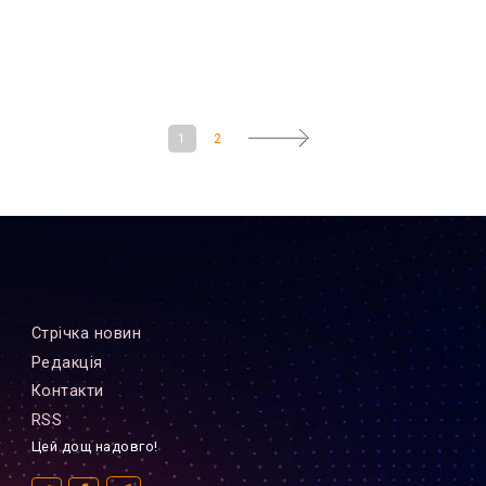
1
2
Стрiчка новин
Редакцiя
Контакти
RSS
Цей дощ надовго!