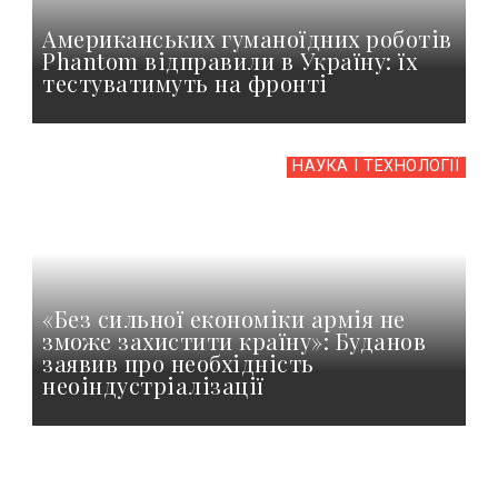
Американських гуманоїдних роботів
Phantom відправили в Україну: їх
тестуватимуть на фронті
НАУКА І ТЕХНОЛОГІЇ
«Без сильної економіки армія не
зможе захистити країну»: Буданов
заявив про необхідність
неоіндустріалізації