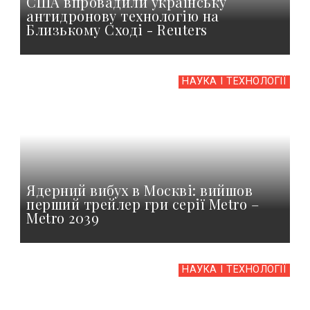
США впровадили українську
антидронову технологію на
Близькому Сході - Reuters
НАУКА І ТЕХНОЛОГІЇ
Ядерний вибух в Москві: вийшов
перший трейлер гри серії Metro –
Metro 2039
НАУКА І ТЕХНОЛОГІЇ