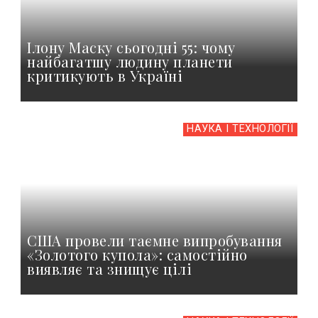
Ілону Маску сьогодні 55: чому
найбагатшу людину планети
критикують в Україні
НАУКА І ТЕХНОЛОГІЇ
США провели таємне випробування
«Золотого купола»: самостійно
виявляє та знищує цілі