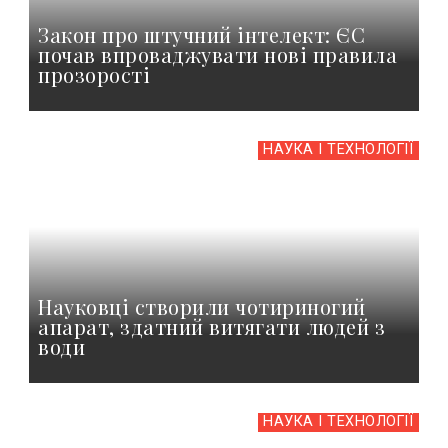
Закон про штучний інтелект: ЄС
почав впроваджувати нові правила
прозорості
НАУКА І ТЕХНОЛОГІЇ
Науковці створили чотириногий
апарат, здатний витягати людей з
води
НАУКА І ТЕХНОЛОГІЇ