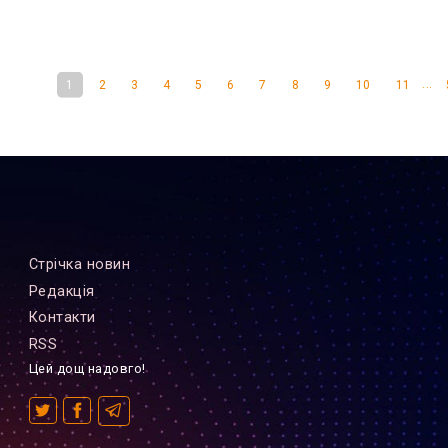
...
1
2
3
4
5
6
7
8
9
10
11
Стрiчка новин
Редакцiя
Контакти
RSS
Цей дощ надовго!