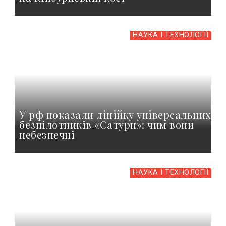
НАУКА І ТЕХНОЛОГІЇ
У рф показали лінійку універсальних
безпілотників «Сатурн»: чим вони
небезпечні
НАУКА І ТЕХНОЛОГІЇ