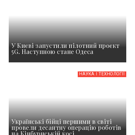
У Києві запустили пілотний проєкт
5G. Наступною стане Одеса
НАУКА І ТЕХНОЛОГІЇ
Українські бійці першими в світі
провели десантну операцію роботів
на Кінбурнській косі