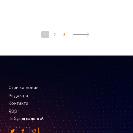
1
2
3
Стрiчка новин
Редакцiя
Контакти
RSS
Цей дощ надовго!