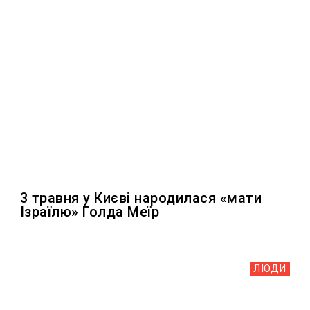
3 травня у Києві народилася «мати
Ізраїлю» Голда Меїр
ЛЮДИ