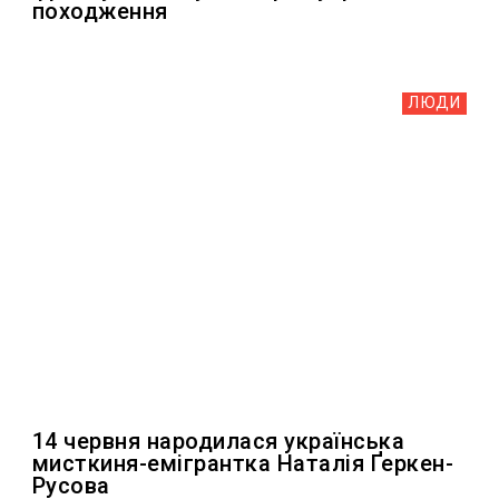
походження
ЛЮДИ
14 червня народилася українська
мисткиня-емігрантка Наталія Ґеркен-
Русова