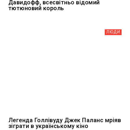
Давидофф, всесвітньо відомий
тютюновий король
ЛЮДИ
Легенда Голлівуду Джек Паланс мріяв
зіграти в українському кіно