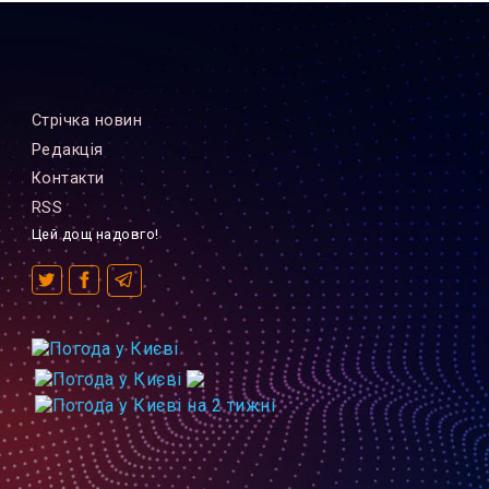
Стрiчка новин
Редакцiя
Контакти
RSS
Цей дощ надовго!