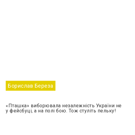
Борислав Береза
«Пташка» виборювала незалежність України не
у фейсбуці, а на полі бою. Тож стуліть пельку!