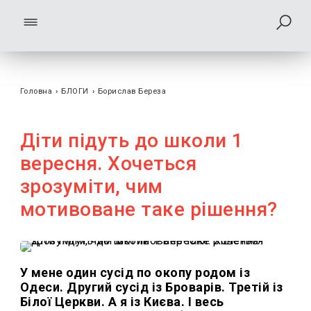
Головна
›
БЛОГИ
›
Борислав Береза
Діти підуть до школи 1
вересня. Хочеться
зрозуміти, чим
мотивоване таке рішення?
У мене один сусід по окопу родом із
Одеси. Другий сусід із Броварів. Третій із
Білої Церкви. А я із Києва. І весь