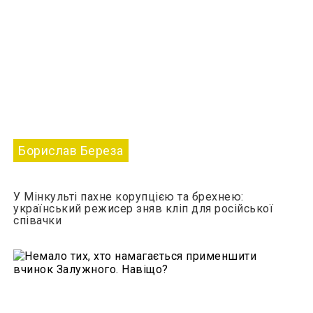
Борислав Береза
У Мінкульті пахне корупцією та брехнею:
український режисер зняв кліп для російської
співачки