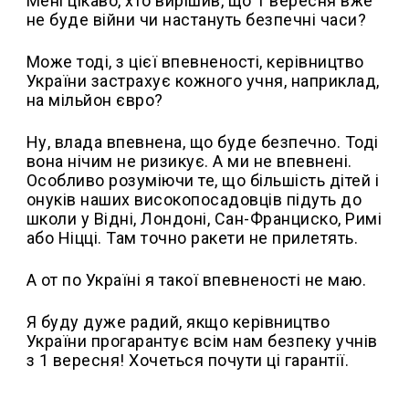
Мені цікаво, хто вирішив, що 1 вересня вже
не буде війни чи настануть безпечні часи?
Може тоді, з цієї впевненості, керівництво
України застрахує кожного учня, наприклад,
на мільйон євро?
Ну, влада впевнена, що буде безпечно. Тоді
вона нічим не ризикує. А ми не впевнені.
Особливо розуміючи те, що більшість дітей і
онуків наших високопосадовців підуть до
школи у Відні, Лондоні, Сан-Франциско, Римі
або Ніцці. Там точно ракети не прилетять.
А от по Україні я такої впевненості не маю.
Я буду дуже радий, якщо керівництво
України прогарантує всім нам безпеку учнів
з 1 вересня! Хочеться почути ці гарантії.