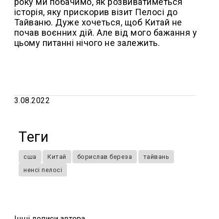
року ми побачимо, як розвиватиметься
історія, яку прискорив візит Пелосі до
Тайваню. Дуже хочеться, щоб Китай не
почав воєнних дій. Але від мого бажання у
цьому питанні нічого не залежить.
3.08.2022
Теги
сша
Китай
борислав береза
тайвань
ненсі пелосі
Iншi дописи автора