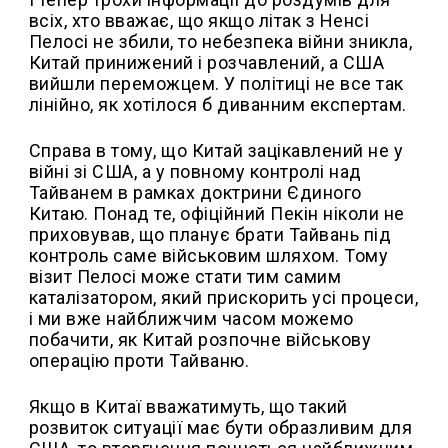
всіх, хто вважає, що якщо літак з Ненсі
Пелосі не збили, то небезпека війни зникла,
Китай принижений і розчавлений, а США
вийшли переможцем. У політиці не все так
лінійно, як хотілося б диванним експертам.
Справа в тому, що Китай зацікавлений не у
війні зі США, а у повному контролі над
Тайванем в рамках доктрини Єдиного
Китаю. Понад те, офіційний Пекін ніколи не
приховував, що планує брати Тайвань під
контроль саме військовим шляхом. Тому
візит Пелосі може стати тим самим
каталізатором, який прискорить усі процеси,
і ми вже найближчим часом можемо
побачити, як Китай розпочне військову
операцію проти Тайваню.
Якщо в Китаї вважатимуть, що такий
розвиток ситуації має бути образливим для