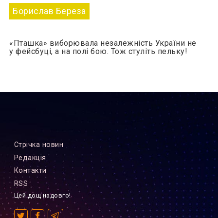
Борислав Береза
«Пташка» виборювала незалежність України не
у фейсбуці, а на полі бою. Тож стуліть пельку!
Стрiчка новин
Редакцiя
Контакти
RSS
Цей дощ надовго!