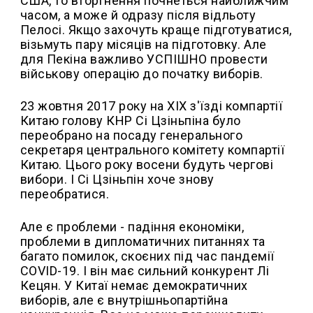
США, то вторгнення почнеться найближчим
часом, а може й одразу після відльоту
Пелосі. Якщо захочуть краще підготуватися,
візьмуть пару місяців на підготовку. Але
для Пекіна важливо УСПІШНО провести
військову операцію до початку виборів.
23 жовтня 2017 року на XIX з'їзді компартії
Китаю голову КНР Сі Цзіньпіна було
переобрано на посаду генерального
секретаря центрального комітету компартії
Китаю. Цього року восени будуть чергові
вибори. І Сі Цзіньпін хоче знову
переобратися.
Але є проблеми - падіння економіки,
проблеми в дипломатичних питаннях та
багато помилок, скоєних під час пандемії
COVID-19. І він має сильний конкурент Лі
Кецян. У Китаї немає демократичних
виборів, але є внутрішньопартійна