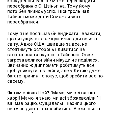
конкуренція. Все це може перешкодити
переобранню Сі Цзіньпіна. Тому йому
потрібен якийсь успіх. І контроль над
Тайвані може дати Сі можливість
переобратися.
Тому я не поспішав би видихати і вважати,
що ситуація вже не критична для всього
світу. Адже США, швидше за все, не
стоятимуть осторонь і дивитися на
вторгнення та окупацію Тайваню. Отже
загроза великої війни нікуди не поділася.
Звичайно ж дипломати робитимуть все,
щоб уникнути цієї війни, але у Китаю дуже
багато причин і спокус, щоб зробити все по-
своєму.
Як там співав Цой? "Мамо, ми всі важко
хворі! Мамо, я знаю, ми всі збожеволіли." І
він мав рацію. Суїцидальні нахили цього
світу не дають розслабитися. А вже цього