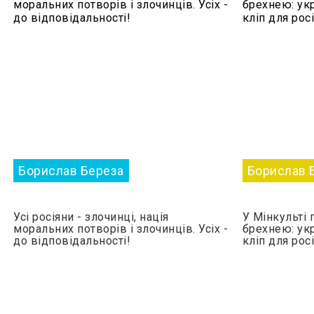
Борислав Береза
Борислав 
Усі росіяни - злочинці, нація
У Мінкульті 
моральних потворів і злочинців. Усіх -
брехнею: ук
до відповідальності!
кліп для рос