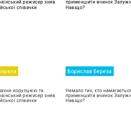
Береза
Борислав Береза
пахне корупцією та
Немало тих, хто намагаєтьс
раїнський режисер зняв
применшити вчинок Залужн
ійської співачки
Навіщо?