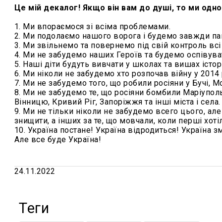
Це мій декалог! Якщо він вам до душі, то ми одно
1. Ми впораємося зі всіма проблемами.
2. Ми подолаємо нашого ворога і будемо завжди пам
3. Ми звільнемо та повернемо під свій контроль всі 
4. Ми не забудемо наших Героїв та будемо оспівуват
5. Наші діти будуть вивчати у школах та вишах істо
6. Ми ніколи не забудемо хто розпочав війну у 2014 
7. Ми не забудемо того, що робили росіяни у Бучі, М
8. Ми не забудемо те, що росіяни бомбили Маріуполь,
Вінницю, Кривий Ріг, Запоріжжя та інші міста і села.
9. Ми не тільки ніколи не забудемо всего цього, але
знищити, а інших за те, що мовчали, коли перші хоті
10. Україна постане! Україна відродиться! Україна з
Але все буде Україна!
24.11.2022
Теги