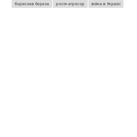
борислав береза
росія-агресор
війна в Україні