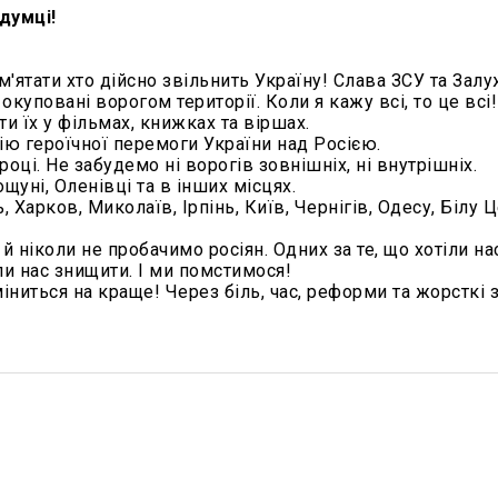
думці!
'ятати хто дійсно звільнить Україну! Слава ЗСУ та Зал
окуповані ворогом території. Коли я кажу всі, то це всі!
и їх у фільмах, книжках та віршах.
рію героїчної перемоги України над Росією.
році. Не забудемо ні ворогів зовнішніх, ні внутрішніх.
ощуні, Оленівці та в інших місцях.
 Харков, Миколаїв, Ірпінь, Київ, Чернігів, Одесу, Білу 
 й ніколи не пробачимо росіян. Одних за те, що хотіли на
ли нас знищити. І ми помстимося!
міниться на краще! Через біль, час, реформи та жорсткі 