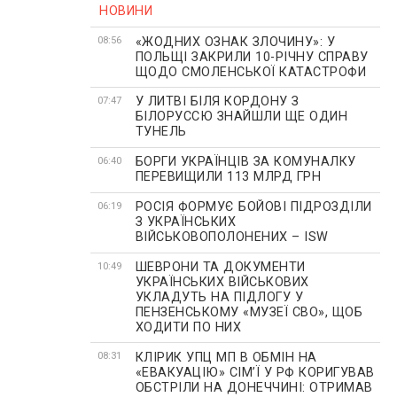
НОВИНИ
«ЖОДНИХ ОЗНАК ЗЛОЧИНУ»: У
08:56
ПОЛЬЩІ ЗАКРИЛИ 10-РІЧНУ СПРАВУ
ЩОДО СМОЛЕНСЬКОЇ КАТАСТРОФИ
У ЛИТВІ БІЛЯ КОРДОНУ З
07:47
БІЛОРУССЮ ЗНАЙШЛИ ЩЕ ОДИН
ТУНЕЛЬ
БОРГИ УКРАЇНЦІВ ЗА КОМУНАЛКУ
06:40
ПЕРЕВИЩИЛИ 113 МЛРД ГРН
РОСІЯ ФОРМУЄ БОЙОВІ ПІДРОЗДІЛИ
06:19
З УКРАЇНСЬКИХ
ВІЙСЬКОВОПОЛОНЕНИХ – ISW
ШЕВРОНИ ТА ДОКУМЕНТИ
10:49
УКРАЇНСЬКИХ ВІЙСЬКОВИХ
УКЛАДУТЬ НА ПІДЛОГУ У
ПЕНЗЕНСЬКОМУ «МУЗЕЇ СВО», ЩОБ
ХОДИТИ ПО НИХ
КЛІРИК УПЦ МП В ОБМІН НА
08:31
«ЕВАКУАЦІЮ» СІМʼЇ У РФ КОРИГУВАВ
ОБСТРІЛИ НА ДОНЕЧЧИНІ: ОТРИМАВ