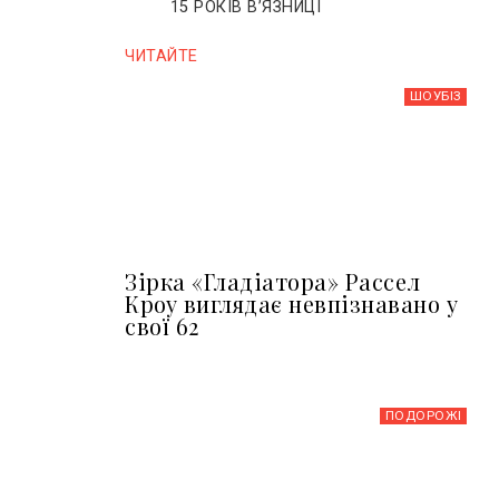
15 РОКІВ ВʼЯЗНИЦІ
ЧИТАЙТЕ
ШОУБIЗ
Зірка «Гладіатора» Рассел
Кроу виглядає невпізнавано у
свої 62
ПОДОРОЖІ