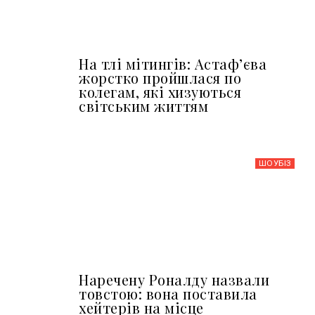
На тлі мітингів: Астафʼєва
жорстко пройшлася по
колегам, які хизуються
світським життям
ШОУБIЗ
Наречену Роналду назвали
товстою: вона поставила
хейтерів на місце