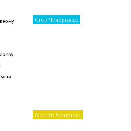
Єгор Чечеринда
ужному!
Церкву,
с
зміни.
Віталій Чепинога