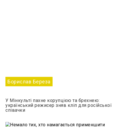
Борислав Береза
У Мінкульті пахне корупцією та брехнею:
український режисер зняв кліп для російської
співачки