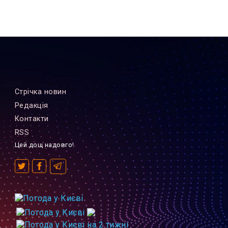
Стрiчка новин
Редакцiя
Контакти
RSS
Цей дощ надовго!