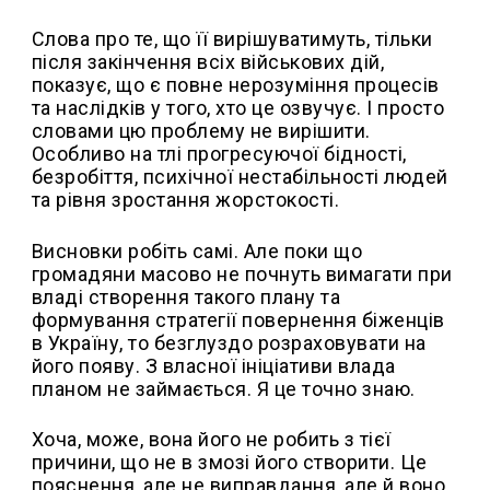
Слова про те, що її вирішуватимуть, тільки
після закінчення всіх військових дій,
показує, що є повне нерозуміння процесів
та наслідків у того, хто це озвучує. І просто
словами цю проблему не вирішити.
Особливо на тлі прогресуючої бідності,
безробіття, психічної нестабільності людей
та рівня зростання жорстокості.
Висновки робіть самі. Але поки що
громадяни масово не почнуть вимагати при
владі створення такого плану та
формування стратегії повернення біженців
в Україну, то безглуздо розраховувати на
його появу. З власної ініціативи влада
планом не займається. Я це точно знаю.
Хоча, може, вона його не робить з тієї
причини, що не в змозі його створити. Це
пояснення, але не виправдання, але й воно