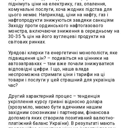
піднімуть ціни на електрику, газ, опалення,
комунальні послуги, хоча жодних підстав для
цього немає. Наприклад, ціни на нафту, газ і
нафтопродукти знижуються завдяки санкціям
Заходу проти ординського нафтогазового
монстра, включаючи зниження в середньому на
30-35 % цін на його вуглецеві продукти на
світових ринках.
Урядові клерки та енергетичні монополісти, яке
підвищення цін? – подивіться на цінники на
автозаправках – там вже почали знижуватися
відповідні цифри. І що, наша влада
неспроможна стримати ціни і тарифи на ці
товари і послуги у цей страшний для українців
час?
Другий характерний процес – тенденція
укріплення курсу гривні відносно долара
(зрозуміло, маємо бути вдячними нашим
західним союзникам і партнерам, фінансова
допомога яких створила позитивний валютно-
платіжний баланс України). В результаті мають