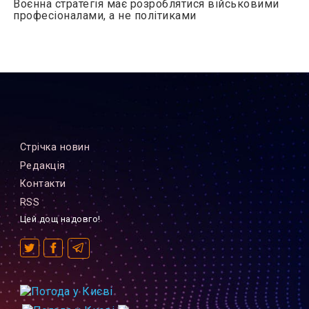
Воєнна стратегія має розроблятися військовими
професіоналами, а не політиками
Стрiчка новин
Редакцiя
Контакти
RSS
Цей дощ надовго!