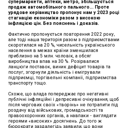
супермаркети, аптеки, метро, збільшується
продаж автомобільного пального... Проте
урядове керівництво пропонує нам у 2023 році
стагнацію економіки разом з високою
інфляцією цін. Без пояснень і доказів.
Фактично пропонується повторення 2022 року,
але тоді наша територія разом з підприємствами
скоротилася на 20 %, чисельність українського
населення в межах країни зменшилася
приблизно на 5 млн. чоловік, а обсяг
виробництва впав на 30 %. Розірвалися
ланцюги поставок, виник дефіцит товарів та
послуг, згорнули діяльність і емігрували
підприємці, торгівельні компанії, підприємства
транспорту тощо.
Схоже, що влада попереджає про негативні
публічні інфляційні і депресивні очікування, щоб
після чергових своїх «творінь» не потрапити під
роздачу від військових, громадськості та
правоохоронних органів, а навпаки - виглядати
героями «високих» досягнень. До того ж
бюрократи заздалегідь заявили, що вони