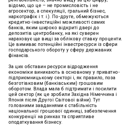
відомо, що це – не промисловість і не
агросектор, а спекуляції, гральний бізнес,
наркотрафік і т. і.). По-друге, обмежуються
кредитно-інвестиційні можливості самих
банків, яким широко відкриті двері до
депозитів центробанку, на які суверен
нараховує ще вищі за облікову ставку проценти.
Це вимиває потенційні інвестресурси із сфери
господарського обороту у сферу державних
фінансів.
За цих обставин ресурси відродження
економіки виникають в основному у приватно-
підприємницькому секторі і, як правило, поза
безготівковим (банківським) грошовим
оборотом. Влада мала б підтримати і посилити
цей сектор (як це зробили Західна Німеччина і
Японія після Другої Світової війни). Тут
головними завданнями є стабільність
національної грошової одиниці, забезпечення
конкуренції на ринках та сприятливе
оподаткування бізнесу.