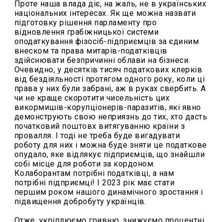
Проте наша влада діє, на жаль, не в українських
національних інтересах. Як ще можна назвати
підготовку рішення парламенту про
відновлення грабіжницької системи
оподаткування фізосіб-підприємців за єдиним
внеском та права митарів-податківців
здійснювати безпричинні облави на бізнеси.
Очевидно, у десятків тисяч податкових клерків
від бездіяльності протягом одного року, коли ці
права у них були забрані, аж в руках свербить. А
чи не краще скоротити чисельність цих
викормишів-корупціонерів-паразитів, які явно
демонструють свою неприязнь до тих, хто дасть
початковий поштовх витягуванню країни з
провалля. І тоді не треба буде вигадувати
роботу для них і можна буде зняти це податкове
опудало, яке відлякує підприємців, що знайшли
собі місце для роботи за кордоном.
Колаборантам потрібні податківці, а нам
потрібні підприємці! І 2023 рік має стати
першим роком нашого динамічного зростання і
підвищення добробуту українців.
Отже, укріплюємо гривню, знижуємо процентні