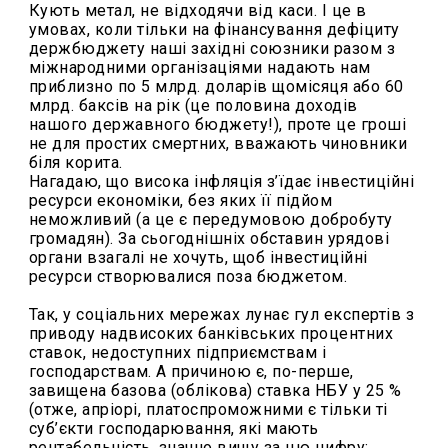
Кують метал, не відходячи від каси. І це в
умовах, коли тільки на фінансування дефіциту
держбюджету наші західні союзники разом з
міжнародними організаціями надають нам
приблизно по 5 млрд. доларів щомісяця або 60
млрд. баксів на рік (це половина доходів
нашого державного бюджету!), проте це гроші
не для простих смертних, вважають чиновники
біля корита.
Нагадаю, що висока інфляція з’їдає інвестиційні
ресурси економіки, без яких її підйом
неможливий (а це є передумовою добробуту
громадян). За сьогоднішніх обставин урядові
органи взагалі не хочуть, щоб інвестиційні
ресурси створювалися поза бюджетом.
Так, у соціальних мережах лунає гул експертів з
приводу надвисоких банківських процентних
ставок, недоступних підприємствам і
господарствам. А причиною є, по-перше,
завищена базова (облікова) ставка НБУ у 25 %
(отже, апріорі, платоспроможними є тільки ті
суб’єкти господарювання, які мають
рентабельність, значно вищу за цю цифру;