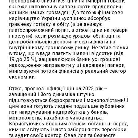
пропорційно знизитися ціни на імпортні товари,
які вже наполовину заповнюють продовольчі
кошики наших громадян. До того ж фінансове
керівництво України «успішно» абсорбує
гривневу готівку в обігу (а це знижує
платоспроможний попит, а отже і ціни на товари
і послуги), коли розміщує урядові облігації та
центробанківські депозитні сертифікати на
внутрішньому грошовому ринку. Негатив тільки
в тому, що влада платить шалені відсотки (від
19 до 25 %), зацікавлюючи банки усі грошові
надходження направляти у ці державні папери,
мінімізуючи потоки фінансів у реальний сектор
економіки.
Отже, прогноз інфляції цін на 2023 рік –
завищений і його динаміка штучно
підштовхується бюрократами і монополістами! І
цим вони готують людям подальше зубожіння
при накручуванні надприбутків у банків,
монополістів, нахабного чиновництва.
Користуючись воєнним станом, останні ні перед
ким не звітують і часто забороняють перевірки
та аудит своїх контор. Свавілля та безчестя.