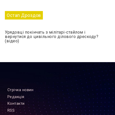
Остап Дроздов
Урядовці покінчать з мілітарі-стайлом і
вернутися до цивільного ділового дрескоду?
(відео)
Стрiчка новин
Редакцiя
Контакти
RSS