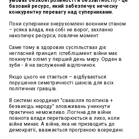
умовах безконтрольності й беззвітності) - це
базовий ресурс, який забезпечує нечесну
конкурентну перевагу над суперниками.
Поки суперники знерухомлені воєнним станом
– усяка влада, яка собі не ворог, захланно
накопичує ресурси, ловлячи момент.
Саме тому в здорових суспільствах діє
негласний принцип: істеблішмент війни має
покинути олімп у перший день миру. Орден в
зуби - й на заслужений відпочинок.
Якщо цього не стається – відбувається
порушення симетричності шансів для всіх
політичних гравців.
В системі координат "свавілля політиків +
безвихідь народу" зловживань уникнути
практично неможливо. Логічна для війни
повнота влади перетворюється в лихо, коли
війна минає. А війна, яка не призводить до
демократії, вважається програною всередині.