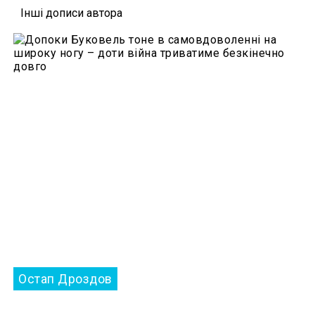
Iншi дописи автора
Остап Дроздов