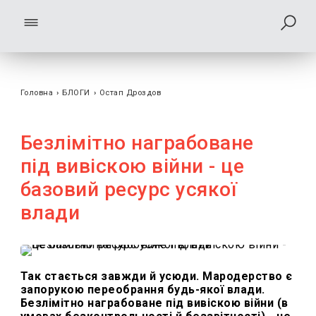
Головна
›
БЛОГИ
›
Остап Дроздов
Безлімітно награбоване
під вивіскою війни - це
базовий ресурс усякої
влади
Так стається завжди й усюди. Мародерство є
запорукою переобрання будь-якої влади.
Безлімітно награбоване під вивіскою війни (в