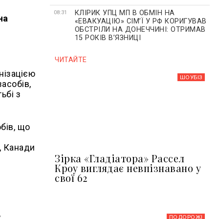
КЛІРИК УПЦ МП В ОБМІН НА
08:31
на
«ЕВАКУАЦІЮ» СІМʼЇ У РФ КОРИГУВАВ
ОБСТРІЛИ НА ДОНЕЧЧИНІ: ОТРИМАВ
15 РОКІВ ВʼЯЗНИЦІ
ЧИТАЙТЕ
нізацією
ШОУБIЗ
засобів,
ьбі з
бів, що
, Канади
Зірка «Гладіатора» Рассел
Кроу виглядає невпізнавано у
свої 62
,
ПОДОРОЖІ