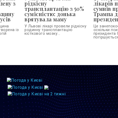
лену з
рідкісну
лікарів 
трансплантацію з 50%
сумнів п
кцину
сумісністю: донька
Трампа д
усів
врятувала маму
президе
кцина
У Львові лікарі провели рідкісну
Це занепоко
творена із
родинну трансплантацію
оскільки пси
огій
кісткового мозку...
президента 
погіршується.