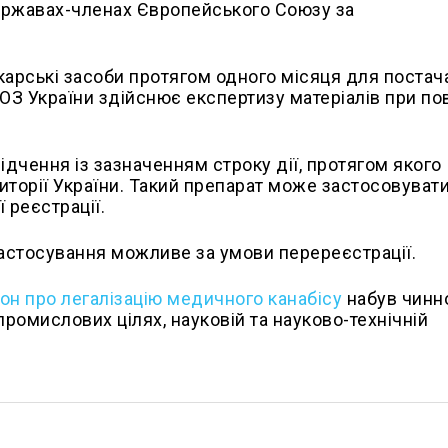
 державах-членах Європейського Союзу за
карські засоби протягом одного місяця для постач
З України здійснює експертизу матеріалів при по
ідчення із зазначенням строку дії, протягом якого
иторії України. Такий препарат може застосовуват
ї реєстрації.
застосування можливе за умови перереєстрації.
кон про легалізацію медичного канабісу
набув чинно
 промислових цілях, науковій та науково-технічній