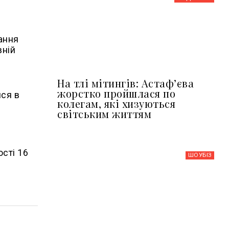
ання
вній
На тлі мітингів: Астафʼєва
жорстко пройшлася по
ися в
колегам, які хизуються
світським життям
сті 16
ШОУБIЗ