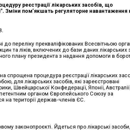
цедуру реєстрації лікарських засобів, що
и". Зміни пом’якшать регуляторне навантаження 
З.
і до переліку прекваліфікованих Всесвітньою орга
кцин та ліків, включених до бази даних лікарських 
ого плану президента з надання допомоги в борот
на спрощена процедура реєстрації лікарських засо
ою, для лікарських засобів, які зареєстровані
ки, Швейцарської Конфедерації, Японії, Австралії
омпетентним органом Європейського Союзу за
 на території держав-членів ЄС.
овому законопроєкті. Йдеться про лікарські засоби