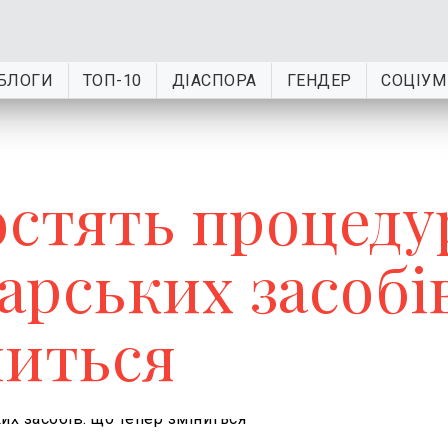
БЛОГИ
ТОП-10
ДІАСПОРА
ГЕНДЕР
СОЦІУМ
остять процеду
карських засобі
ниться