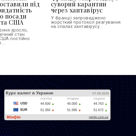
поставили під
суворий карантин
ридатність
через хантавірус
о посади
У Франції запроваджено
нта США
жорсткий протокол реагування
на спалах хантавірусу...
єння зросло,
хічний стан
США постійно
...