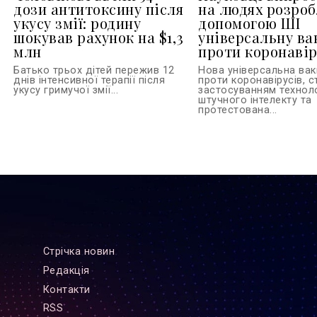
дози антитоксину після
на людях розроб
укусу змії: родину
допомогою ШІ
шокував рахунок на $1,3
універсальну ва
млн
проти коронавір
Батько трьох дітей пережив 12
Нова універсальна ва
днів інтенсивної терапії після
проти коронавірусів, с
укусу гримучої змії...
застосуванням технол
штучного інтелекту та
протестована...
Стрiчка новин
Редакцiя
Контакти
RSS