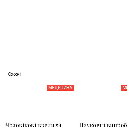
Схожi
МЕДИЦИНА
М
Чоловікові ввели 54
Науковці випро