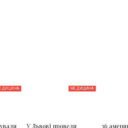
ЕДИЦИНА
МЕДИЦИНА
бували
У Львові провели
36 амери