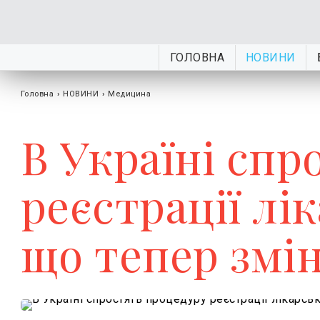
ГОЛОВНА
НОВИНИ
Головна
›
НОВИНИ
›
Медицина
В Україні спр
реєстрації лі
що тепер змі