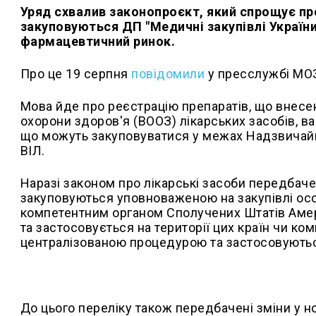
Уряд схвалив законопроєкт, який спрощує про
закуповуються ДП "Медичні закупівлі Україн
фармацевтичний ринок.
Про це 19 серпня
повідомили
у пресслужбі МО
Мова йде про реєстрацію препаратів, що внесен
охорони здоров'я (ВООЗ) лікарських засобів, ва
що можуть закуповуватися у межах Надзвичайн
ВІЛ.
Наразі законом про лікарські засоби передбаче
закуповуються уповноваженою на закупівлі особ
компетентним органом Сполучених Штатів Амери
та застосовується на території цих країн чи к
централізованою процедурою та застосовуються
До цього переліку також передбачені зміни у н