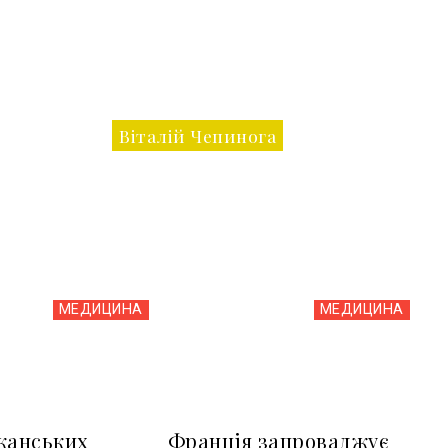
Віталій Чепинога
МЕДИЦИНА
МЕДИЦИНА
канських
Франція запроваджує