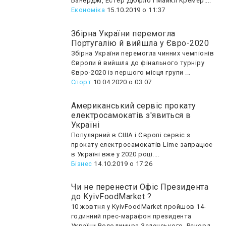
Банерджі, Естер Дюфло і Майкл Кремер....
Економіка
15.10.2019 о 11:37
Збірна України перемогла
Португалію й вийшла у Євро-2020
Збірна України перемогла чинних чемпіонів
Європи й вийшла до фінального турніру
Євро-2020 із першого місця групи ...
Спорт
10.04.2020 о 03:07
Американський сервіс прокату
електросамокатів з'явиться в
Україні
Популярний в США і Європі сервіс з
прокату електросамокатів Lime запрацює
в Україні вже у 2020 році....
Бізнес
14.10.2019 о 17:26
Чи не перенести Офіс Президента
до KyivFoodMarket ?
10 жовтня у KyivFoodMarket пройшов 14-
годинний прес-марафон президента
України Володимира Зеленського. Рекорд