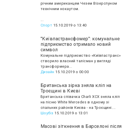
річним американцем Чезем Візерспуном
технічним нокаутом.
...
Спорт
15.10.2019 о 13:40
"Київпастрансфомер": комунальне
підприємство отримало новий
символ
Комунальне підприємство «Київпастранс»
створило власний талісман у вигляді
трансформера...
Дизайн
15.10.2019 о 00:00
Британська зірка зняла кліп на
Троєщині в Києві
Британська співачка Charli XCX зняла кліп
на пісню White Mercedes в одному зі
спальних районів Києва - на Троєщині....
Шоубiз
15.10.2019 о 13:01
Масові зіткнення в Барселоні після