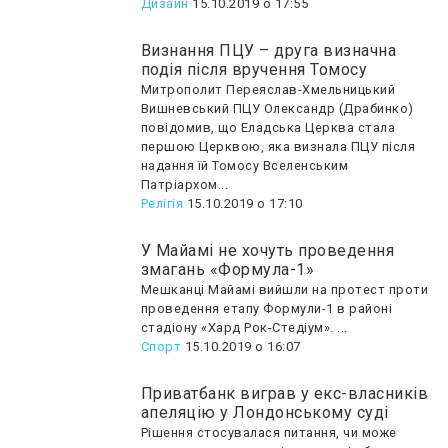
Дизайн
15.10.2019 о 17:55
Визнання ПЦУ – друга визначна
подія після вручення Томосу
Митрополит Переяслав-Хмельницький
Вишневський ПЦУ Олександр (Драбинко)
повідомив, що Еладська Церква стала
першою Церквою, яка визнала ПЦУ після
надання їй Томосу Вселенським
Патріархом...
Релігія
15.10.2019 о 17:10
У Майамі не хочуть проведення
змагань «Формула-1»
Мешканці Майамі вийшли на протест проти
проведення етапу Формули-1 в районі
стадіону «Хард Рок-Стедіум». ...
Спорт
15.10.2019 о 16:07
Приватбанк виграв у екс-власників
апеляцію у Лондонському суді
Рішення стосувалася питання, чи може