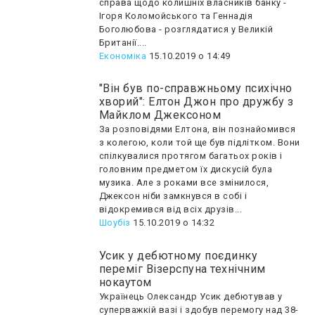
справа щодо колишніх власників банку -
Ігоря Коломойського та Геннадія
Боголюбова - розглядатися у Великій
Британії....
Економіка
15.10.2019 о 14:49
"Він був по-справжньому психічно
хворий": Елтон Джон про дружбу з
Майклом Джексоном
За розповідями Елтона, він познайомився
з колегою, коли той ще був підлітком. Вони
спілкувалися протягом багатьох років і
головним предметом їх дискусій була
музика. Але з роками все змінилося,
Джексон ніби замкнувся в собі і
відокремився від всіх друзів...
Шоубiз
15.10.2019 о 14:32
Усик у дебютному поєдинку
переміг Візерспуна технічним
нокаутом
Українець Олександр Усик дебютував у
суперважкій вазі і здобув перемогу над 38-