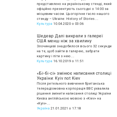
представлено на українському стенді, який
офіційно презентують сьогодні о 14:00 за
місцевим часом. Цьогорічне гасло нашого
стенду – Ukraine: History of Stories....
Культура
10.04.2020 о 03:06
Шедевр Далі викрали з галереї
США менш ніж за хвилину
Злочинцеві знадобилося всього 32 секунди
на те, щоб зайти в галерею, забрати
картину і піти з нею....
Культура
16.10.2019 о 11:51
«Бі-бі-сі» змінює написання столиці
України: Kyiv not Kiev
Після ретельного вивчення британська
телерадіомовна корпорація ВВС ухвалила
рішення змінити написання столиці України
Києва англійською мовою з «Kiev» на
«Kyiv»....
Україна
21.01.2021 о 17:18