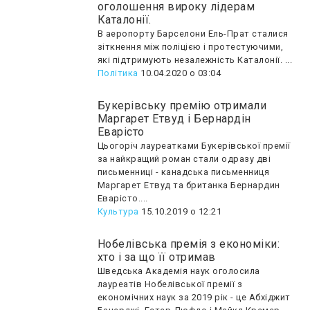
оголошення вироку лідерам
Каталонії.
В аеропорту Барселони Ель-Прат сталися
зіткнення між поліцією і протестуючими,
які підтримують незалежність Каталонії. ...
Політика
10.04.2020 о 03:04
Букерівську премію отримали
Маргарет Етвуд і Бернардін
Еварісто
Цьогоріч лауреатками Букерівської премії
за найкращий роман стали одразу дві
письменниці - канадська письменниця
Маргарет Етвуд та британка Бернардин
Еварісто....
Культура
15.10.2019 о 12:21
Нобелівська премія з економіки:
хто і за що її отримав
Шведська Академія наук оголосила
лауреатів Нобелівської премії з
економічних наук за 2019 рік - це Абхіджит