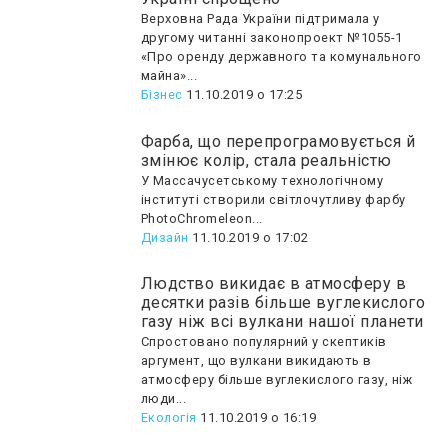
Верховна Рада України підтримала у
другому читанні законопроект №1055-1
«Про оренду державного та комунального
майна»...
Бізнес
11.10.2019 о 17:25
Фарба, що перепрограмовується й
змінює колір, стала реальністю
У Массачусетському технологічному
інституті створили світлочутливу фарбу
PhotoChromeleon...
Дизайн
11.10.2019 о 17:02
Людство викидає в атмосферу в
десятки разів більше вуглекислого
газу ніж всі вулкани нашої планети
Спростовано популярний у скептиків
аргумент, що вулкани викидають в
атмосферу більше вуглекислого газу, ніж
люди...
Екологія
11.10.2019 о 16:19