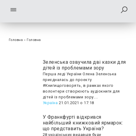
Головна
›
Головна
Зеленська озвучила дві казки для
дітей із проблемами зору
Перша леді України Олена Зеленська
приєдналась до проекту
#Книгищоговорять, в рамках якого
волонтери створюють аудіокниги для
дітей із проблемами зору....
Україна
21.01.2021 о 17:18
У Франкфурті відкрився
найбільший книжковий ярмарок:
що представить Україна?
28 українських видавців буде