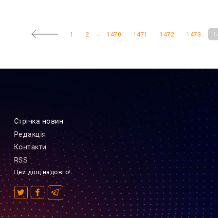
...
1
2
1470
1471
1472
1473
1
Стрiчка новин
Редакцiя
Контакти
RSS
Цей дощ надовго!