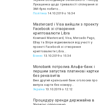
Лукашенка щодо тривалості спілкуання зі
ЗМІ було побито...
Політика
14.10.2019 о 16:34
Mastercard і Visa вийшли з проекту
Facebook зі створення
криптовалюти Libra
Компанії Mastercard, Visa, Mercado Pago,
EBay та Stripe відмовилася від участі у
проекті Facebook зі створення
криптовалюти Libra...
Бізнес
13.10.2019 о 15:34
Monobank потролив Альфа-банк і
першим запустив платинові картки
без реквізитів
Вже другий країнський банк оголосив про
випуск карти без номеру...
Україна
13.10.2019 о 12:12
Процедуру оренди держмайна в
Україні спрощено