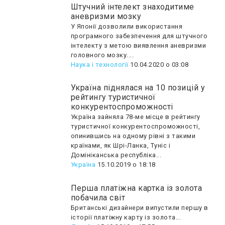
Штучний інтелект знаходитиме
аневризми мозку
У Японії дозволили використання
програмного забезпечення для штучного
інтелекту з метою виявлення аневризми
головного мозку....
Наука і технології
10.04.2020 о 03:08
Україна піднялася на 10 позицій у
рейтингу туристичної
конкурентоспроможності
Україна зайняла 78-ме місце в рейтингу
туристичної конкурентоспроможності,
опинившись на одному рівні з такими
країнами, як Шрі-Ланка, Туніс і
Домініканська республіка...
Україна
15.10.2019 о 18:18
Перша платіжна картка із золота
побачила світ
Британські дизайнери випустили першу в
історії платіжну карту із золота...