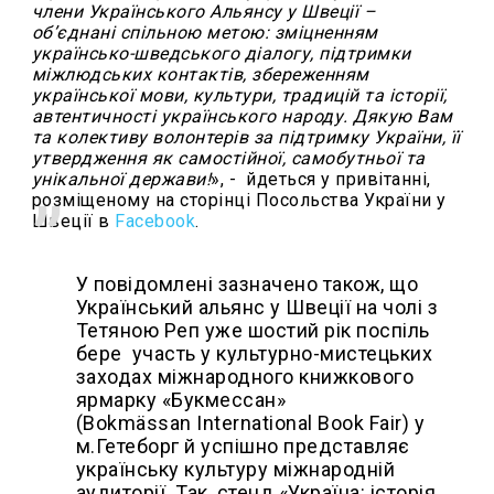
члени Українського Альянсу у Швеції –
об’єднані спільною метою: зміцненням
українсько-шведського діалогу, підтримки
міжлюдських контактів, збереженням
української мови, культури, традицій та історії,
автентичності українського народу.
Дякую Вам
та колективу волонтерів за підтримку України, її
утвердження як самостійної, самобутньої та
унікальної держави!
», -
йдеться у привітанні,
розміщеному на
сторінці Посольства України у
Швеції
в
Facebook
.
У повідомлені зазначено також, що
Український альянс у Швеції на чолі з
Тетяною Реп уже шостий рік поспіль
бере участь у культурно-мистецьких
заходах міжнародного книжкового
ярмарку «Букмессан»
(
Bokm
ä
ssan International Book Fair
) у
м.Гетеборг й успішно представляє
українську культуру міжнародній
аудиторії. Так, стенд «Україна: історія