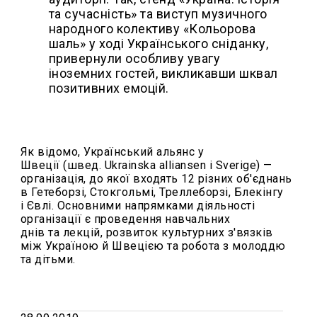
та сучасність» та виступ музичного
народного колективу «Кольорова
шаль» у ході Українського сніданку,
привернули особливу увагу
іноземних гостей, викликавши шквал
позитивних емоцій.
Як відомо, Український альянс у
Швеції (швед. Ukrainska alliansen i Sverige) —
організація,
до якої входять
12 різних об'єднань
в Гетеборзі, Стокгольмі, Треллеборзі, Блекінгу
і Євлі. Основними напрямками діяльності
організації є проведення навчальних
днів
та
лекцій, розвиток культурних з'вязків
між Україною
й
Швецією та робота з молоддю
та дітьми.