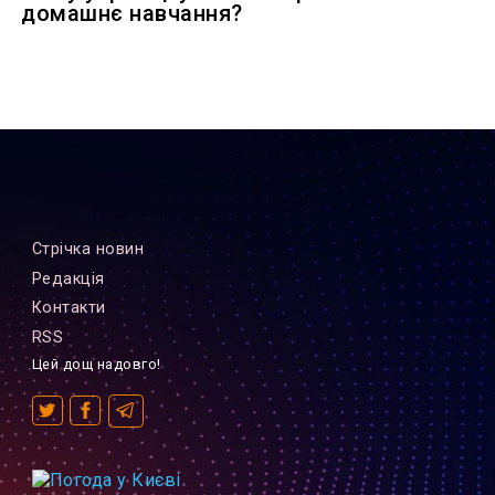
домашнє навчання?
Стрiчка новин
Редакцiя
Контакти
RSS
Цей дощ надовго!