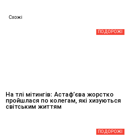
Схожi
ПОДОРОЖІ
На тлі мітингів: Астафʼєва жорстко
пройшлася по колегам, які хизуються
світським життям
ПОДОРОЖІ