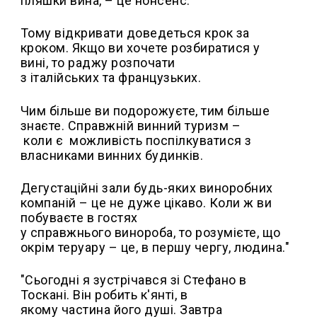
пляшки вина, – це нонсенс.
Тому відкривати доведеться крок за
кроком. Якщо ви хочете розбиратися у
вині, то раджу розпочати
з італійських та французьких.
Чим більше ви подорожуєте, тим більше
знаєте. Справжній винний туризм –
коли є можливість поспілкуватися з
власниками винних будинків.
Дегустаційні зали будь-яких виноробних
компаній – це не дуже цікаво. Коли ж ви
побуваєте в гостях
у справжнього винороба, то розумієте, що
окрім теруару – це, в першу чергу, людина."
"Сьогодні я зустрічався зі Стефано в
Тоскані. Він робить к'янті, в
якому частина його душі. Завтра