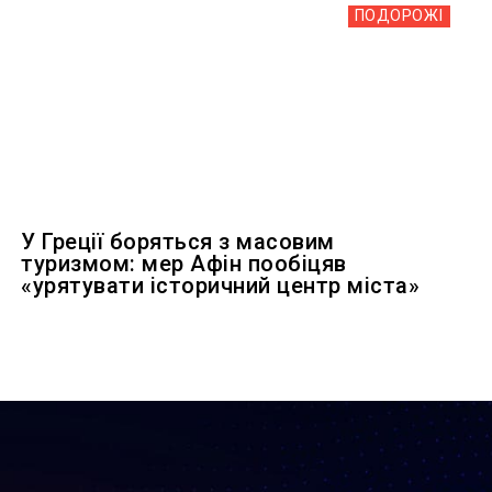
ПОДОРОЖІ
У Греції боряться з масовим
туризмом: мер Афін пообіцяв
«урятувати історичний центр міста»