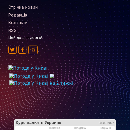
Стрiчка новин
Редакцiя
Контакти
RSS
Цей дощ надовго!