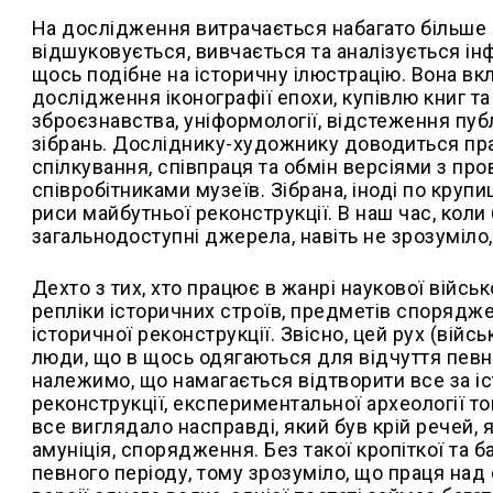
На дослідження витрачається набагато більше ч
відшуковується, вивчається та аналізується ін
щось подібне на історичну ілюстрацію. Вона вкл
дослідження іконографії епохи, купівлю книг та 
зброєзнавства, уніформології, відстеження публ
зібрань. Досліднику-художнику доводиться прац
спілкування, співпраця та обмін версіями з пр
співробітниками музеїв. Зібрана, іноді по круп
риси майбутньої реконструкції. В наш час, кол
загальнодоступні джерела, навіть не зрозуміл
Дехто з тих, хто працює в жанрі наукової війсь
репліки історичних строїв, предметів споряджен
історичної реконструкції. Звісно, цей рух (війс
люди, що в щось одягаються для відчуття певних
належимо, що намагається відтворити все за 
реконструкції, експериментальної археології то
все виглядало насправді, який був крій речей, 
амуніція, спорядження. Без такої кропіткої та 
певного періоду, тому зрозуміло, що праця над