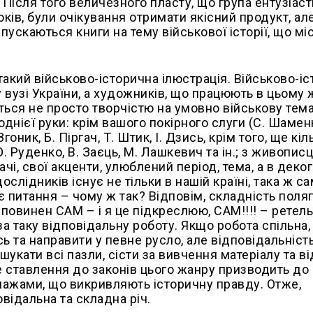
Після того величезного пласту, що група ентузіаст
оків, були очікування отримати якісний продукт, а
пускаються книги на тему військової історії, що мі
такий військово-історична ілюстрація. Військово-і
вузі України, а художників, що працюють в цьому ж
ться не просто творчістю на умовно військову тема
днієї руки: крім вашого покірного слуги (С. Шамен
оник, Б. Піргач, Т. Штик, І. Дзись, крім того, ще кіл
 Руденко, В. Заєць, М. Лашкевич та ін.; з живописц
ачі, свої акценти, улюблений період, тема, а в деко
ослідників існує не тільки в нашій країні, така ж с
є питання – чому ж так? Відповім, складність поляг
 повинен САМ – і я це підкреслюю, САМ!!!! – ретел
а таку відповідальну роботу. Якщо робота спільна,
ь та направити у певне русло, але відповідальність
укати всі пазли, сісти за вивчення матеріалу та в
е ставлення до законів цього жанру призводить до
онажами, що викривляють історичну правду. Отже,
відальна та складна річ.