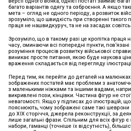
версії одного вояка, однієї постаті займає бага
багато варіантів одягу та озброєння. А якщо так
мета – огляд не одного періоду, а розвиток ві
зрозуміло, що швидкість при створенні такого п
праця не нашвидкуруч, та не на засадах совітсь
Зрозуміло, що в такому разі це кропітка праця 
часу, оминаючи всі попередні пункти, пов’язан
розуміння процесів розвитку військової справи
виникає просте питання, якою буде наукова ці
враження складається від перегляду ілюстрацій 
Перед тим, як перейти до деталей на малюнках,
зображених постатей має проблеми з анатомічн
з маленькими ніжками та іншими вадами, наприк
викривлені пози, кінцівки. Частина фігур не ст
невагомості. Якщо у підписах до ілюстрацій, щ
пояснюють, чому зображені саме такі шеврони ч
до ХІХ сторіччя, джерела реконструкції, за дея
лише загальні фрази. Спільним для всіх фігур є
набори, гаманці (точніше їх відсутність), більші