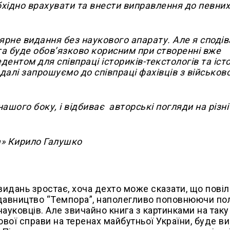
еобхідно врахувати та внести виправлення до певни
лярне видання без наукового апарату. Але я споді
та буде обов’язково корисним при створенні вже
ентом для співпраці істориків-текстологів та іст
далі запрошуємо до співпраці фахівців з військово
ашого боку, і відбиває авторські погляди на різні
ка» Кирило Галушко
 видань зростає, хоча дехто може сказати, що повіл
идавництво “Темпора”, наполегливо поповнюючи по
ковців. Але звичайно книга з картинками на таку 
кової справи на теренах майбутньої України, буде в