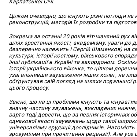
Карпатської Січі.
Цілком очевидно, що існують різні погляди на к
реконструкцій, методів їх розробки та підготов
Зокрема за останні 20 років вітчизняний рух в
шлях зростання якості, академізму, уваги до д
безперечно належить і Сергій Шаменков) на с
культури, історії костюму, військового споряд
інші публікації в Україні та закордоном. Оскі
історії українського війська, то цілком доречн
узагальнивши зауваження інших колег, не лише
обґрунтував свій погляд на шляхи подальшої ро
цього процесу.
Звісно, що на ці проблеми існують та існувати
значну частину зауважень, викладених нижче, 
варто тоді довести, що за певних історичних о
однакової якості зауважень щодо такої широкої 
універсалізму ерудиції дослідників. Натоміст
зрозумілим при прочитання рецензії). Але усе 