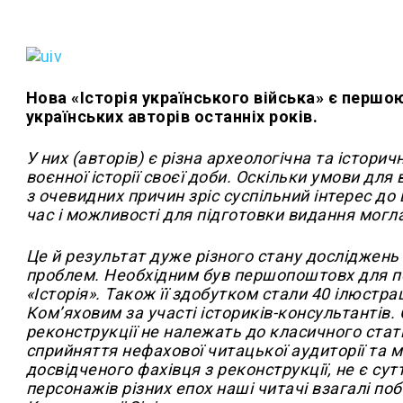
Нова «Історія українського війська» є першо
українських авторів останніх років.
У них (авторів) є різна археологічна та історич
воєнної історії своєї доби. Оскільки умови для
з очевидних причин зріс суспільний інтерес до 
час і можливості для підготовки видання мог
Це й результат дуже різного стану досліджень ві
проблем. Необхідним був першопоштовх для по
«Історія». Також її здобутком стали 40 ілюст
Ком’яховим за участі істориків-консультантів.
реконструкції не належать до класичного стат
сприйняття нефахової читацької аудиторії та мо
досвідченого фахівця з реконструкції, не є су
персонажів різних епох наші читачі взагалі по