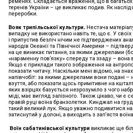
ременях. Складається враження, що в багатьох
теренів України – це викликає подив. Як наслід
переробки.
Вояк трипільської культури.
Нестача матеріалу
випадку не використано навіть те, що є. У своїх
і припустив безліч нічим не підтверджених ана
народів Океанії та Північної Америки – підтвер
на це виникає питання, за якими джерелами (бо
«нараменну пов’язку» спереду та ззаду – вона в
Якщо є приклади такого зображення на антропом
показати читачу. Наскільки мені відомо, на зна
напівчобіт: за якими джерелами вони подані – 
взуття, або показати щось примітивне на кшталт 
яких взірцях базується незрозуміло з чого наб
міді, має вигляд залізного. Також цікаво, чи є
правій руці воїна бранзолетки. Кинджал на груд
такий великий лук. Якщо уважно подивитися на 
затиснутий у долоні, а виходить з зап’ястя воїна
Воїн сабатинівської культури
викликає ще біл