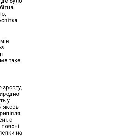
, де було
бітна
аю,
ропітка
рмін
ез
ді
аме таке
 зросту,
риродно
ть у
ч якось
трипілля
ні, є
 поясні
клепки на