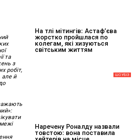
На тлі мітингів: Астафʼєва
жорстко пройшлася по
ний
колегам, які хизуються
яких
світським життям
ої
ї та
жень з
х робіт,
ШОУБIЗ
 але й
до
вважають
ий»:
чікувати
 межі
Наречену Роналду назвали
товстою: вона поставила
ження
хейтерів на місце