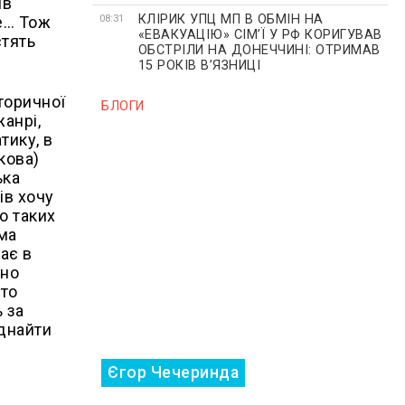
ів
КЛІРИК УПЦ МП В ОБМІН НА
08:31
ле… Тож
«ЕВАКУАЦІЮ» СІМʼЇ У РФ КОРИГУВАВ
стять
ОБСТРІЛИ НА ДОНЕЧЧИНІ: ОТРИМАВ
15 РОКІВ ВʼЯЗНИЦІ
сторичної
БЛОГИ
анрі,
тику, в
кова)
ька
ів хочу
го таких
ама
ає в
ьно
 то
 за
іднайти
Єгор Чечеринда