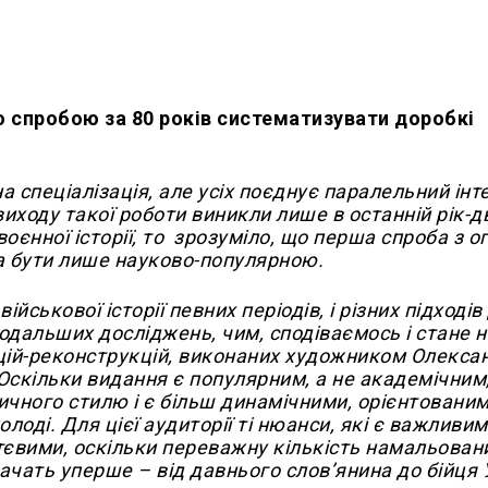
ю спробою за 80 років систематизувати доробкі
на спеціалізація, але усіх поєднує паралельний інт
 виходу такої роботи виникли лише в останній рік-д
воєнної історії, то зрозуміло, що перша спроба з о
ла бути лише науково-популярною.
йськової історії певних періодів, і різних підходів
дальших досліджень, чим, сподіваємось і стане 
рацій-реконструкцій, виконаних художником Олекс
 Оскільки видання є популярним, а не академічним,
ичного стилю і є більш динамічними, орієнтовани
лоді. Для цієї аудиторії ті нюанси, які є важливи
ттєвими, оскільки переважну кількість намальован
бачать уперше – від давнього слов’янина до бійця