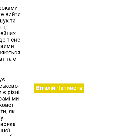
 роками
же вийти
шук та
ії,
зейних
де тісне
ковими
вляються
т та є
ує
йськово-
Віталій Чепинога
 є різні
 самі ми
кової
ти, як
ку
 вояка
чної