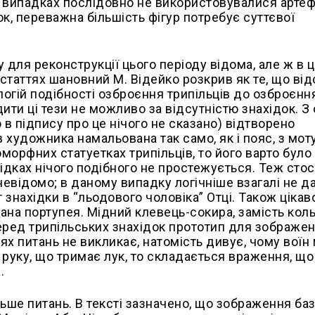
 випадках послідовно не використовувалися артеф
ок, переважна більшість фігур потребує суттєвої
 для реконструкції цього періоду відома, але ж в 
 статтях шановний М. Відейко розкрив як те, що від
логій подібності озброєння трипільців до озброєнн
дити ці тези не можливо за відсутністю знахідок. З
 в підпису про це нічого не сказано) відтворено
 художника намальована так само, як і пояс, з мот
орфних статуетках трипільців, то його варто було
хідках нічого подібного не простежується. Теж стос
невідомо; в даному випадку логічніше взагалі не д
знахідки в “льодового чоловіка” Отці. Також цікаво
рана портупея. Мідний клевець-сокира, замість кол
 серед трипільських знахідок прототип для зображен
ях питань не викликає, натомість дивує, чому воїн
руку, що тримає лук, то складається враження, що
.
ьше питань. В тексті зазначено, що зображення ба