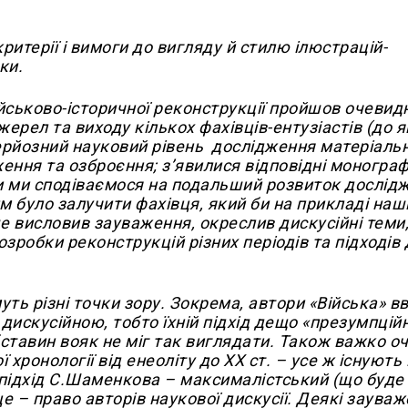
ритерії і вимоги до вигляду й стилю ілюстрацій-
ки.
ійськово-історичної реконструкції пройшов очевид
жерел та виходу кількох фахівців-ентузіастів (до 
ерйозний науковий рівень дослідження матеріальн
ження та озброєння; з’явилися відповідні монографі
лки ми сподіваємося на подальший розвиток дослід
им було залучити фахівця, який би на прикладі наши
 висловив зауваження, окреслив дискусійні теми,
зробки реконструкцій різних періодів та підходів 
муть різні точки зору. Зокрема, автори «Війська» 
дискусійною, тобто їхній підхід дещо «презумпційн
бставин вояк не міг так виглядати. Також важко о
хронології від енеоліту до ХХ ст. – усе ж існують
ь підхід С.Шаменкова – максималістський (що буде
це – право авторів наукової дискусії. Деякі заува