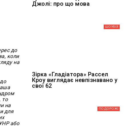
Джолі: про що мова
ШОУБIЗ
ерес до
ва, коли
гляду на
Зірка «Гладіатора» Рассел
Кроу виглядає невпізнавано у
 до
свої 62
наша
андром
 то
ми на
ПОДОРОЖІ
ми для
их
 УНР або