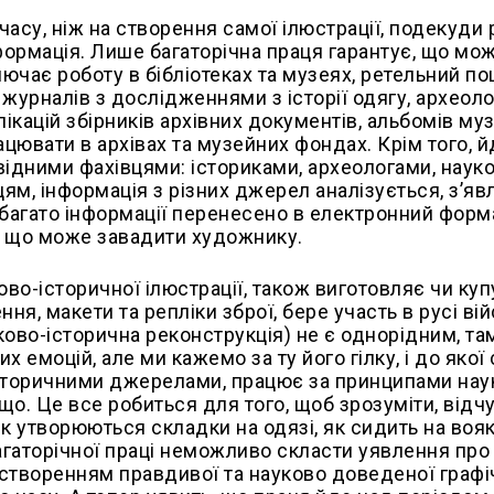
асу, ніж на створення самої ілюстрації, подекуди
формація. Лише багаторічна праця гарантує, що мо
ючає роботу в бібліотеках та музеях, ретельний по
журналів з дослідженнями з історії одягу, археолог
ікацій збірників архівних документів, альбомів му
ювати в архівах та музейних фондах. Крім того, й
овідними фахівцями: істориками, археологами, нау
ицям, інформація з різних джерел аналізується, з’я
и багато інформації перенесено в електронний форма
о, що може завадити художнику.
ково-історичної ілюстрації, також виготовляє чи куп
ня, макети та репліки зброї, бере участь в русі ві
ьково-історична реконструкція) не є однорідним, там
 емоцій, але ми кажемо за ту його гілку, і до якої
історичними джерелами, працює за принципами нау
що. Це все робиться для того, щоб зрозуміти, відчу
як утворюються складки на одязі, як сидить на воя
багаторічної праці неможливо скласти уявлення про
 створенням правдивої та науково доведеної графі