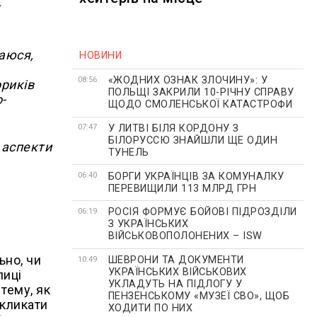
х
ваюся,
НОВИНИ
«ЖОДНИХ ОЗНАК ЗЛОЧИНУ»: У
08:56
ориків
ПОЛЬЩІ ЗАКРИЛИ 10-РІЧНУ СПРАВУ
-
ЩОДО СМОЛЕНСЬКОЇ КАТАСТРОФИ
У ЛИТВІ БІЛЯ КОРДОНУ З
07:47
БІЛОРУССЮ ЗНАЙШЛИ ЩЕ ОДИН
 аспекти
ТУНЕЛЬ
БОРГИ УКРАЇНЦІВ ЗА КОМУНАЛКУ
06:40
ПЕРЕВИЩИЛИ 113 МЛРД ГРН
РОСІЯ ФОРМУЄ БОЙОВІ ПІДРОЗДІЛИ
06:19
З УКРАЇНСЬКИХ
ВІЙСЬКОВОПОЛОНЕНИХ – ISW
ьно, чи
ШЕВРОНИ ТА ДОКУМЕНТИ
10:49
УКРАЇНСЬКИХ ВІЙСЬКОВИХ
лиці
УКЛАДУТЬ НА ПІДЛОГУ У
тему, як
ПЕНЗЕНСЬКОМУ «МУЗЕЇ СВО», ЩОБ
икликати
ХОДИТИ ПО НИХ