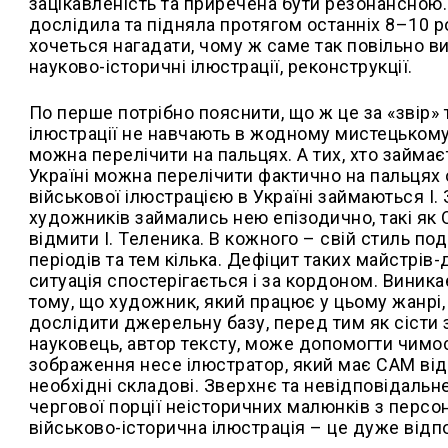
зацікавленість та приречена бути резонансною. 
дослідила та підняла протягом останніх 8–10 р
хочеться нагадати, чому ж саме так повільно ви
науково-історичні ілюстрації, реконструкції.
По перше потрібно пояснити, що ж це за «звір» 
ілюстрації не навчають в жодному мистецькому 
можна перелічити на пальцях. А тих, хто займає
Україні можна перелічити фактично на пальцях о
військової ілюстрацією в Україні займаються І. Зг
художників займались нею епізодично, такі як О.
відмити І. Теленика. В кожного – свій стиль под
періодів та тем кілька. Дефіцит таких майстрів-д
ситуація спостерігається і за кордоном. Виника
тому, що художник, який працює у цьому жанрі,
дослідити джерельну базу, перед тим як сісти з
науковець, автор тексту, може допомогти чимос
зображення несе ілюстратор, який має САМ відш
необхідні складові. Зверхнє та невідповідальн
чергової порції неісторичних малюнків з перс
військово-історична ілюстрація – це дуже відпо