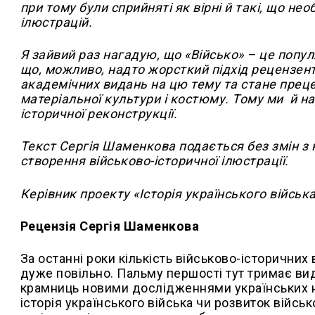
при тому були сприйняті як вірні й такі, що н
ілюстрацій.
Я зайвий раз нагадую, що «Військо» – це попу
що, можливо, надто жорсткий підхід рецензен
академічних видань на цю тему та стане прецед
матеріальної культури і костюму. Тому ми й на
історичної реконструкції.
Текст Сергія Шаменкова подається без змін з н
створення військово-історичної ілюстрації.
Керівник проекту «Історія українського війсь
Рецензія Сергія Шаменкова
За останні роки кількість військово-історичних
дуже повільно. Пальму першості тут тримає в
крамниць новими дослідженнями українських нау
історія українського війська чи розвиток війсь