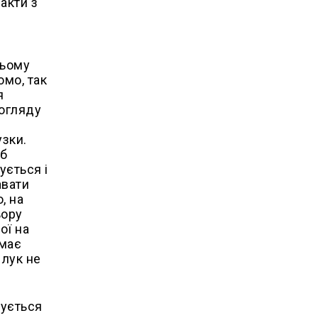
акти з
цьому
омо, так
я
 огляду
узки.
 б
ується і
авати
, на
ьору
ої на
 має
 лук не
зується