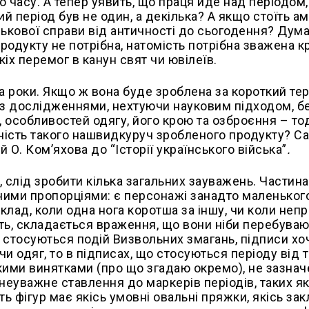
то часу. А тепер уявить, що праця йде над періодом
ий період був не один, а декілька? А якщо стоїть ам
йськової справи від античності до сьогодення? Дум
родукту не потрібна, натомість потрібна зважена к
кіх перемог в канун свят чи ювілеїв.
на роки. Якщо ж вона буде зроблена за короткий те
і з дослідженнями, нехтуючи науковим підходом, б
, особливостей одягу, його крою та озброєння – то
нність такого нашвидкуруч зробленого продукту? С
О. Ком’яхова до “Історії українського війська”
.
 слід зробити кілька загальних зауважень. Частина
ими пропорціями: є персонажі занадто маленького
лад, коли одна нога коротша за іншу, чи коли неп
оїть, складається враження, що вони ніби перебуваю
о стосуються подій Визвольних змагань, підписи хо
и одяг, то в підписах, що стосуються періоду від 
кими винятками (про що згадаю окремо), не зазначе
 неуважне ставлення до маркерів періодів, таких як
сть фігур має якісь умовні овальні пряжки, якісь за