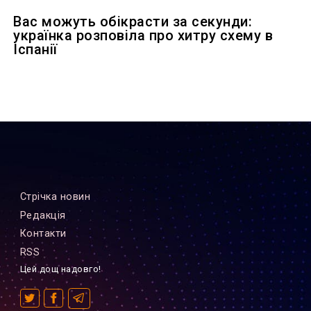
Вас можуть обікрасти за секунди:
українка розповіла про хитру схему в
Іспанії
Стрiчка новин
Редакцiя
Контакти
RSS
Цей дощ надовго!