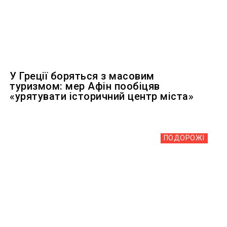
У Греції боряться з масовим
туризмом: мер Афін пообіцяв
«урятувати історичний центр міста»
ПОДОРОЖІ