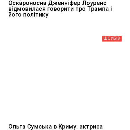
Оскароносна Дженніфер Лоуренс
відмовилася говорити про Трампа і
його політику
ШОУБIЗ
Ольга Сумська в Криму: актриса