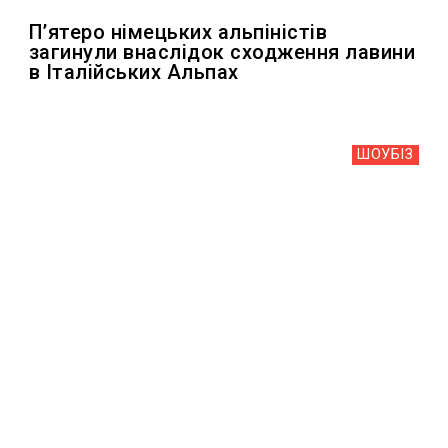
П’ятеро німецьких альпіністів
загинули внаслідок сходження лавини
в Італійських Альпах
ШОУБIЗ