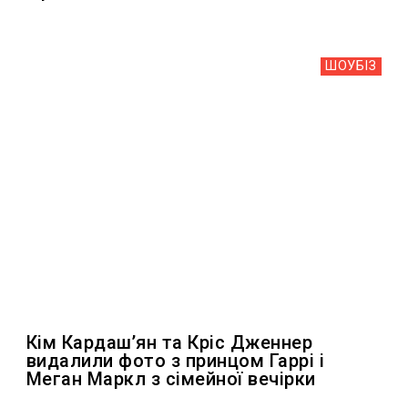
ШОУБIЗ
Кім Кардашʼян та Кріс Дженнер
видалили фото з принцом Гаррі і
Меган Маркл з сімейної вечірки