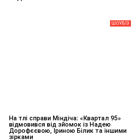
ШОУБIЗ
На тлі справи Міндіча: «Квартал 95»
відмовився від зйомок із Надею
Дорофєєвою, Іриною Білик та іншими
зірками