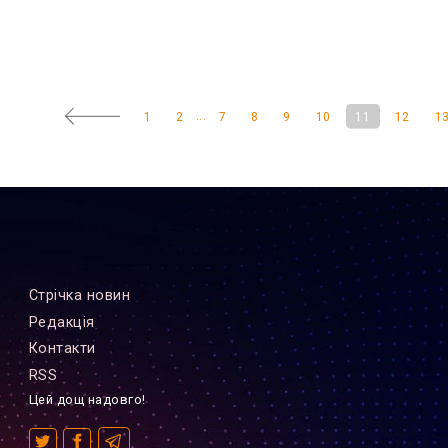
...
1
2
7
8
9
10
11
12
1
Стрiчка новин
Редакцiя
Контакти
RSS
Цей дощ надовго!