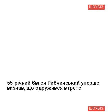
ШОУБIЗ
55-річний Євген Рибчинський уперше
визнав, що одружився втретє
ШОУБIЗ