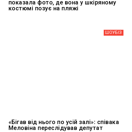
показала фото, де вона у шкіряному
костюмі позує на пляжі
ШОУБIЗ
«Бігав від нього по усій залі»: співака
Меловіна переслідував депутат