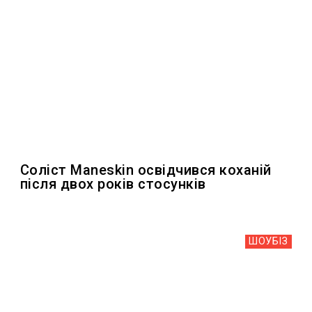
Соліст Maneskin освідчився коханій
після двох років стосунків
ШОУБIЗ