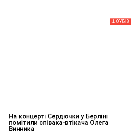
ШОУБIЗ
На концерті Сердючки у Берліні
помітили співака-втікача Олега
Винника