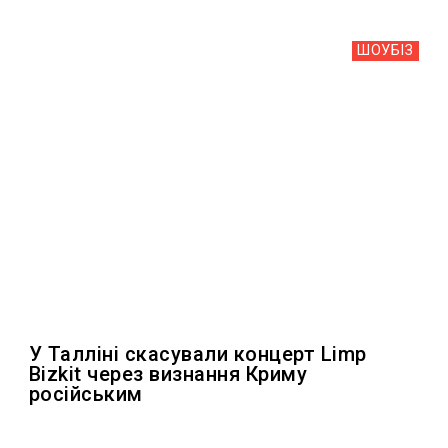
ШОУБIЗ
У Талліні скасували концерт Limp
Bizkit через визнання Криму
російським