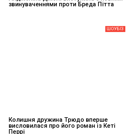
звинуваченнями проти Бреда Пітта
ШОУБIЗ
Колишня дружина Трюдо вперше
висловилася про його роман із Кеті
Перрі