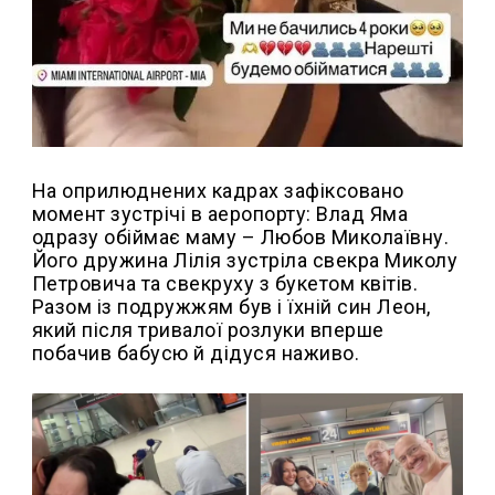
На оприлюднених кадрах зафіксовано
момент зустрічі в аеропорту: Влад Яма
одразу обіймає маму – Любов Миколаївну.
Його дружина Лілія зустріла свекра Миколу
Петровича та свекруху з букетом квітів.
Разом із подружжям був і їхній син Леон,
який після тривалої розлуки вперше
побачив бабусю й дідуся наживо.