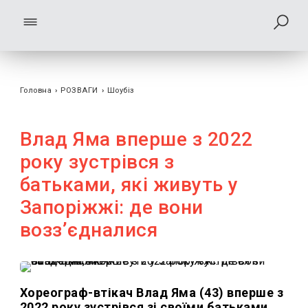
Головна
›
РОЗВАГИ
›
Шоубiз
Влад Яма вперше з 2022
року зустрівся з
батьками, які живуть у
Запоріжжі: де вони
воззʼєдналися
Хореограф-втікач Влад Яма (43) вперше з
2022 року зустрівся зі своїми батьками,