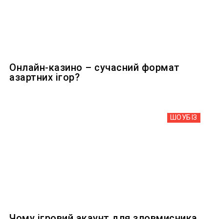
Онлайн-казино – сучасний формат
азартних ігор?
ШОУБIЗ
Чому ігровий акаунт для зловмисника