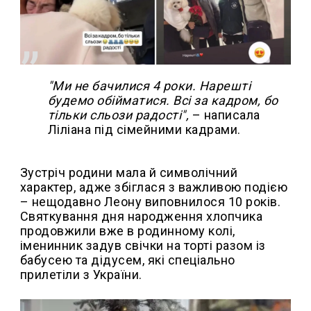
"Ми не бачилися 4 роки. Нарешті
будемо обійматися. Всі за кадром, бо
тільки сльози радості",
– написала
Ліліана під сімейними кадрами.
Зустріч родини мала й символічний
характер, адже збіглася з важливою подією
– нещодавно Леону виповнилося 10 років.
Святкування дня народження хлопчика
продовжили вже в родинному колі,
іменинник задув свічки на торті разом із
бабусею та дідусем, які спеціально
прилетіли з України.