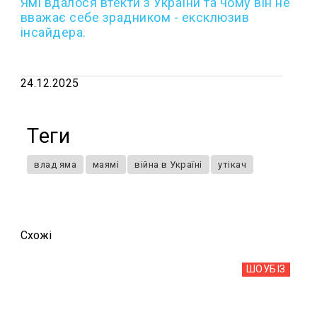
Ямі вдалося втекти з України та чому він не
вважає себе зрадником - ексклюзив
інсайдера.
24.12.2025
Теги
влад яма
маямі
війна в Україні
утікач
Схожi
ШОУБIЗ