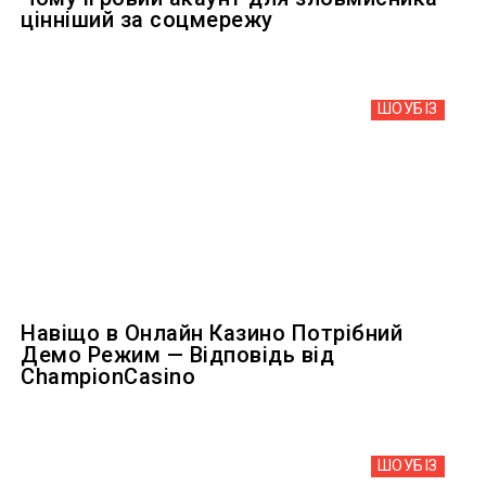
цінніший за соцмережу
ШОУБIЗ
Навіщо в Онлайн Казино Потрібний
Демо Режим — Відповідь від
ChampionCasino
ШОУБIЗ