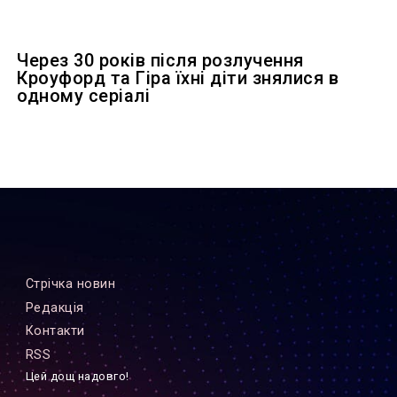
Через 30 років після розлучення
Кроуфорд та Гіра їхні діти знялися в
одному серіалі
Стрiчка новин
Редакцiя
Контакти
RSS
Цей дощ надовго!