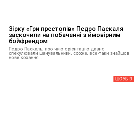
Зірку «Гри престолів» Педро Паскаля
заскочили на побаченні з ймовірним
бойфрендом
Педро Паскаль, про чию орієнтацію давно
спекулювали шанувальники, схоже, все-таки знайшов
нове кохання...
ШОУБIЗ