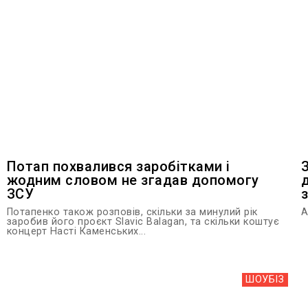
Потап похвалився заробітками і
жодним словом не згадав допомогу
ЗСУ
Потапенко також розповів, скільки за минулий рік
А
заробив його проєкт Slavic Balagan, та скільки коштує
концерт Насті Каменських...
ШОУБIЗ