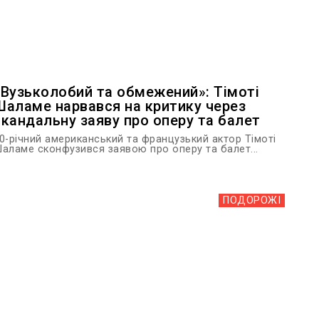
«Вузьколобий та обмежений»: Тімоті
Шаламе нарвався на критику через
скандальну заяву про оперу та балет
0-річний американський та французький актор Тімоті
аламе сконфузився заявою про оперу та балет...
ПОДОРОЖІ