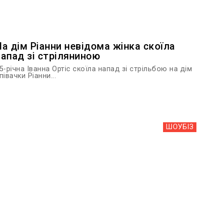
На дім Ріанни невідома жінка скоїла
напад зі стріляниною
5-річна Іванна Ортіс скоїла напад зі стрільбою на дім
півачки Ріанни...
ШОУБIЗ