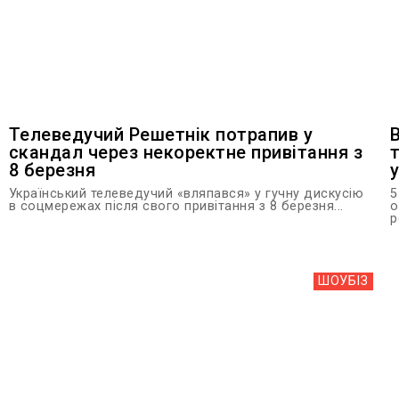
Телеведучий Решетнік потрапив у
скандал через некоректне привітання з
8 березня
Український телеведучий «вляпався» у гучну дискусію
5
в соцмережах після свого привітання з 8 березня...
о
р
ШОУБIЗ