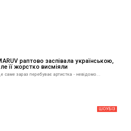
MARUV раптово заспівала українською,
але її жорстко висміяли
е саме зараз перебуває артистка - невідомо....
ШОУБIЗ