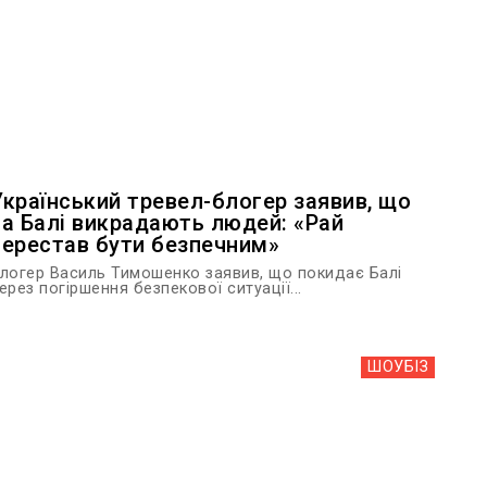
Український тревел-блогер заявив, що
на Балі викрадають людей: «Рай
перестав бути безпечним»
логер Василь Тимошенко заявив, що покидає Балі
ерез погіршення безпекової ситуації...
ШОУБIЗ