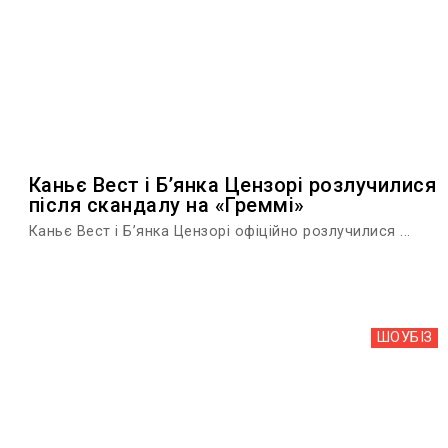
Каньє Вест і Б’янка Цензорі розлучилися
після скандалу на «Греммі»
Каньє Вест і Б’янка Цензорі офіційно розлучилися ...
ШОУБIЗ