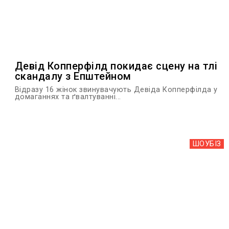
Девід Копперфілд покидає сцену на тлі
скандалу з Епштейном
Відразу 16 жінок звинувачують Девіда Копперфілда у
домаганнях та ґвалтуванні...
ШОУБIЗ