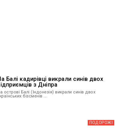
На Балі кадирівці викрали синів двох
підприємців з Дніпра
а острові Балі (Індонезія) викрали синів двох
країнських бізсменів ...
ПОДОРОЖІ