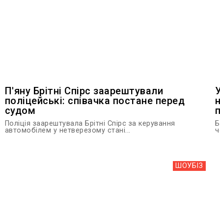
П'яну Брітні Спірс заарештували
поліцейські: співачка постане перед
судом
Поліція заарештувала Брітні Спірс за керування
Б
автомобілем у нетверезому стані...
ч
ШОУБIЗ