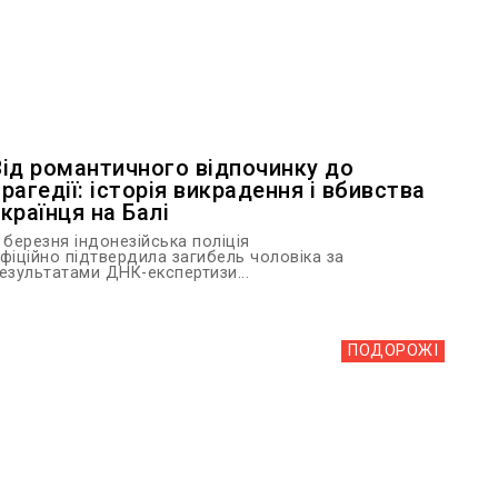
Від романтичного відпочинку до
трагедії: історія викрадення і вбивства
українця на Балі
 березня індонезійська поліція
фіційно підтвердила загибель чоловіка за
езультатами ДНК-експертизи...
ПОДОРОЖІ