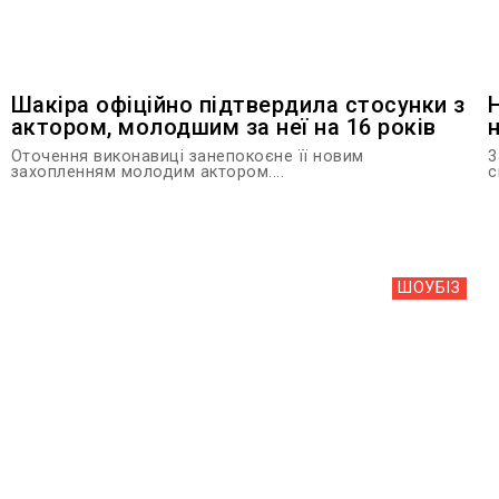
Шакіра офіційно підтвердила стосунки з
актором, молодшим за неї на 16 років
Оточення виконавиці занепокоєне її новим
3
захопленням молодим актором....
с
ШОУБIЗ