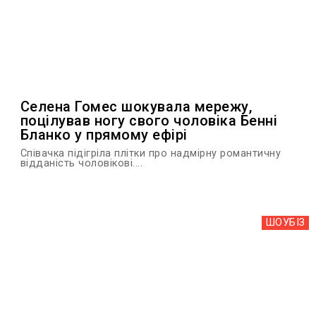
Селена Гомес шокувала мережу,
поцілував ногу свого чоловіка Бенні
Бланко у прямому ефірі
Співачка підігріла плітки про надмірну романтичну
відданість чоловікові....
ШОУБIЗ