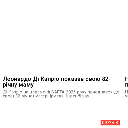
Леонардо Ді Капріо показав свою 82-
річну маму
Ді Капріо на церемонії BAFTA 2026 року приєднався до
Н
своєї 82-річної матері Ірмелін Інденбіркен...
у
ШОУБIЗ