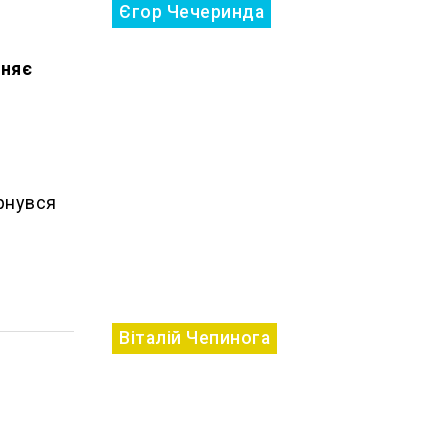
Єгор Чечеринда
иняє
рнувся
Віталій Чепинога