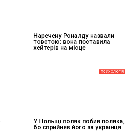
Наречену Роналду назвали
товстою: вона поставила
хейтерів на місце
ПСИХОЛОГІЯ
У Польщі поляк побив поляка,
бо сприйняв його за українця