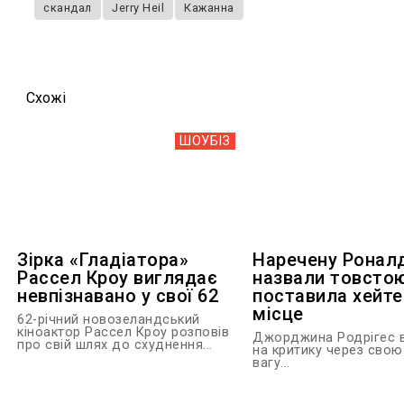
скандал
Jerry Heil
Кажанна
Схожi
ШОУБIЗ
Зірка «Гладіатора»
Наречену Ронал
Рассел Кроу виглядає
назвали товстою
невпізнавано у свої 62
поставила хейте
місце
62-річний новозеландський
кіноактор Рассел Кроу розповів
Джорджина Родрігес в
про свій шлях до схуднення...
на критику через свою
вагу...