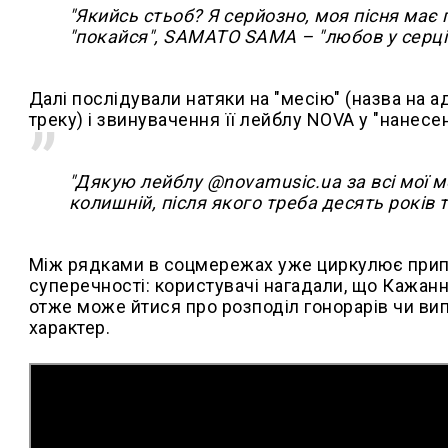
"Якийсь стьоб? Я серйозно, моя пісня має
"покайся", SAMATO SAMA – "любов у серці
Далі послідували натяки на "месію" (назва на адр
треку) і звинувачення її лейблу NOVA у "нанесе
"Дякую лейблу @novamusic.ua за всі мої м
колишній, після якого треба десять років т
Між рядками в соцмережах уже циркулює припу
суперечності: користувачі нагадали, що Кажан
отже може йтися про розподіл гонорарів чи випл
характер.