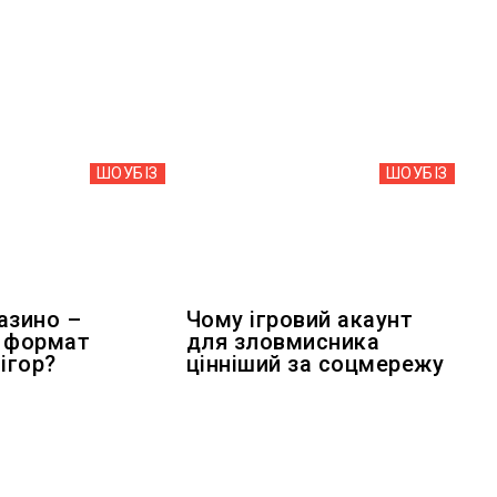
ШОУБIЗ
ШОУБIЗ
азино –
Чому ігровий акаунт
 формат
для зловмисника
ігор?
цінніший за соцмережу