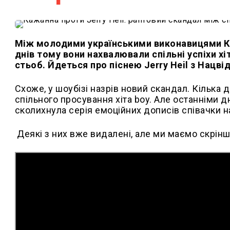
Між молодими українськими виконавицями Каж
днів тому вони нахвалювали спільні успіхи хіт
стьоб. Йдеться про піснею Jerry Heil з Нацв
Схоже, у шоубізі назрів новий скандал. Кілька 
спільного просування хіта boy. Але останніми 
сколихнула серія емоційних дописів співачки н
Деякі з них вже видалені, але ми маємо скрінш