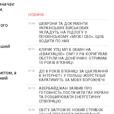
означає
и.
НОВИНИ
ШЕВРОНИ ТА ДОКУМЕНТИ
10:49
вого
УКРАЇНСЬКИХ ВІЙСЬКОВИХ
УКЛАДУТЬ НА ПІДЛОГУ У
ПЕНЗЕНСЬКОМУ «МУЗЕЇ СВО», ЩОБ
ХОДИТИ ПО НИХ
ерший
КЛІРИК УПЦ МП В ОБМІН НА
08:31
«ЕВАКУАЦІЮ» СІМʼЇ У РФ КОРИГУВАВ
ОБСТРІЛИ НА ДОНЕЧЧИНІ: ОТРИМАВ
15 РОКІВ ВʼЯЗНИЦІ
ДО 8 РОКІВ В'ЯЗНИЦІ ЗА ЦЬКУВАННЯ
07:20
ітом, а
В ІНТЕРНЕТІ: У ПОЛЬЩІ ЖОРСТКІШЕ
йний
КАРАТИМУТЬ ЗА МОВУ ВОРОЖНЕЧІ
АЗЕРБАЙДЖАН ЗАЯВИВ ПРО
06:12
ГОТОВНІСТЬ ПОСТАЧАТИ ГАЗ УКРАЇНІ
ТА РОЗШИРЮВАТИ ЕНЕРГЕТИЧНУ
СПІВПРАЦЮ
СВІТУ ЗАГРОЖУЄ НОВИЙ СТРИБОК
06:06