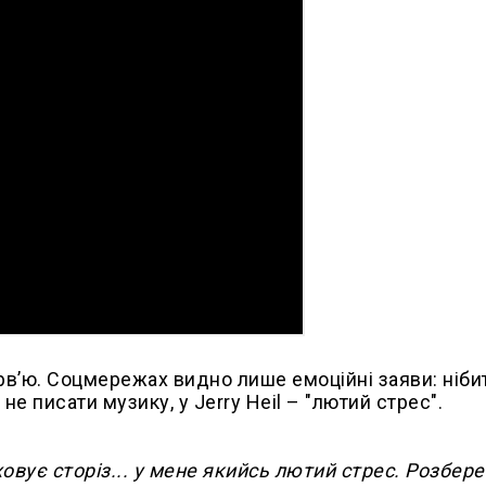
рв’ю. Соцмережах видно лише емоційні заяви: ніби
е писати музику, у Jerry Heil – "лютий стрес".
ховує сторіз... у мене якийсь лютий стрес. Розбере