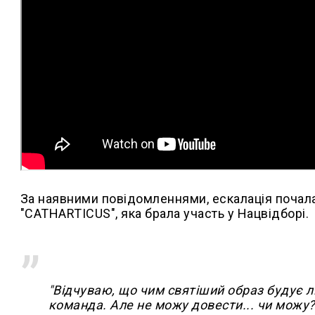
За наявними повідомленнями, ескалація почала
"CATHARTICUS", яка брала участь у Нацвідборі.
"Відчуваю, що чим святіший образ будує л
команда. Але не можу довести... чи можу?