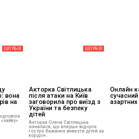
ШОУБIЗ
ШОУБIЗ
ду
Акторка Світлицька
Онлайн к
: вона
після атаки на Київ
сучасний
рів на
заговорила про виїзд з
азартних 
України та безпеку
дітей
ідповіла
 «зайву»
Акторка Олена Світлицька
зізналася, що вперше відчула
гостре бажання вивезти дітей за
кордон...