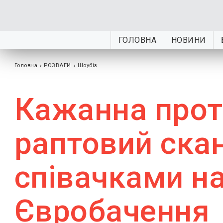
ГОЛОВНА
НОВИНИ
Головна
›
РОЗВАГИ
›
Шоубiз
Кажанна проти
раптовий ска
співачками н
Євробачення