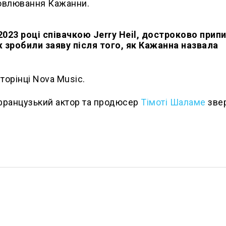
ловлювання Кажанни.
2023 році співачкою Jerry Heil, достроково прип
зробили заяву після того, як Кажанна назвала
торінці Nova Music.
французький актор та продюсер
Тімоті Шаламе
зве