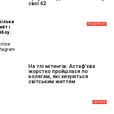
свої 62
кілька
ПОДОРОЖІ
ейт і
йблу.
спіхи
stagram
На тлі мітингів: Астафʼєва
жорстко пройшлася по
колегам, які хизуються
світським життям
ШОУБIЗ