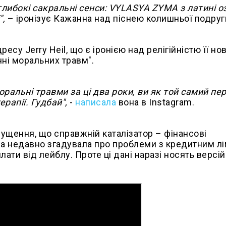
 глибокі сакральні сенси: VYLASYA ZYMA з латині 
",
– іронізує Кажанна над піснею колишньої подруг
есу Jerry Heil, що є іронією над релігійністю її но
нні моральних травм".
оральні травми за ці два роки, ви як той самий п
ерапії. Гудбай",
-
написала
вона в Instagram.
щення, що справжній каталізатор – фінансові
на недавно згадувала про проблеми з кредитним лім
ати від лейблу. Проте ці дані наразі носять версі