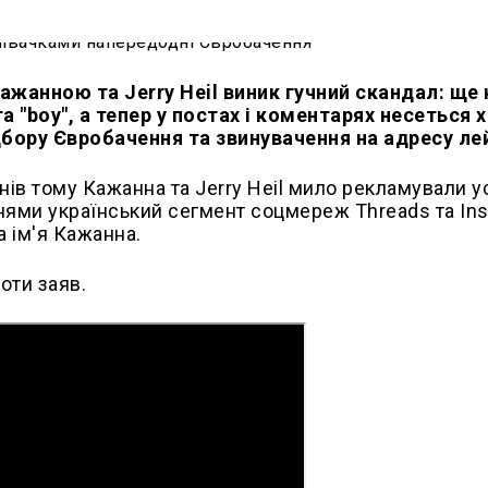
анною та Jerry Heil виник гучний скандал: ще 
а "boy", а тепер у постах і коментарях несеться х
ідбору Євробачення та звинувачення на адресу ле
днів тому Кажанна та Jerry Heil мило рекламували у
днями український сегмент соцмереж Threads та In
а ім'я Кажанна.
оти заяв.