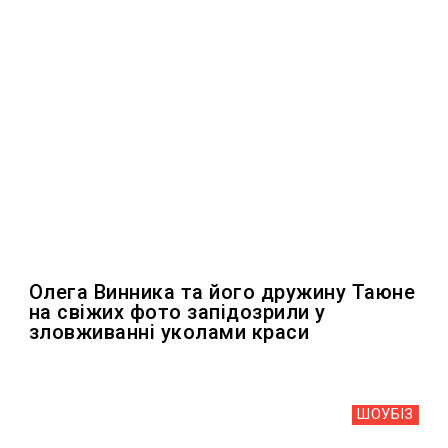
Олега Винника та його дружину Таюне
на свіжих фото запідозрили у
зловживанні уколами краси
ШОУБIЗ