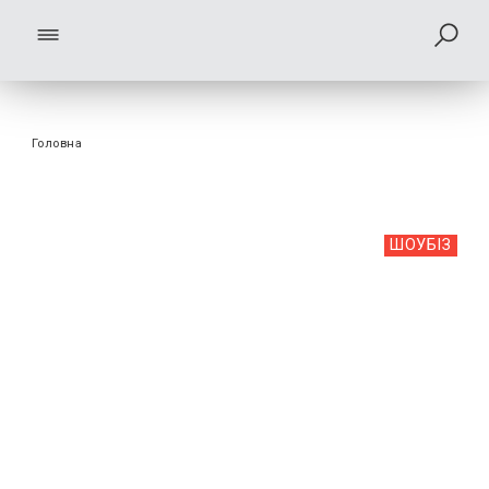
Головна
ШОУБIЗ