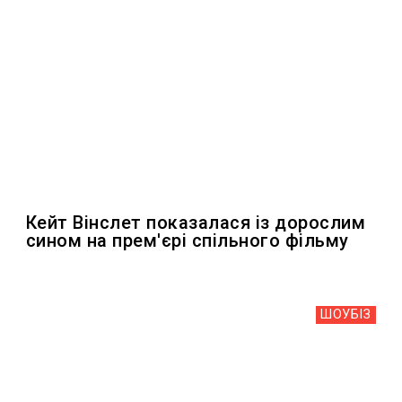
Кейт Вінслет показалася із дорослим
сином на прем'єрі спільного фільму
ШОУБIЗ