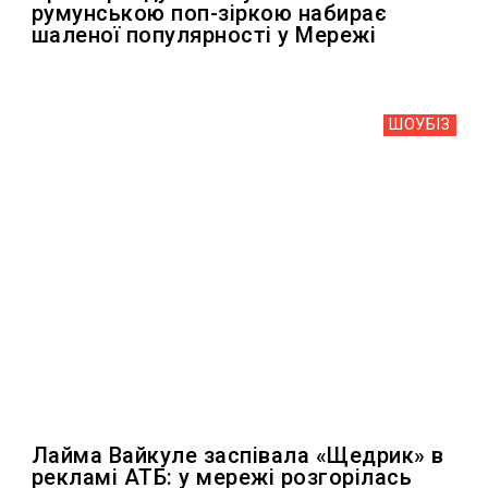
румунською поп-зіркою набирає
шаленої популярності у Мережі
ШОУБIЗ
Лайма Вайкуле заспівала «Щедрик» в
рекламі АТБ: у мережі розгорілась