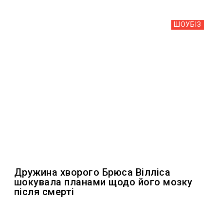
ШОУБIЗ
Дружина хворого Брюса Вілліса
шокувала планами щодо його мозку
після смерті