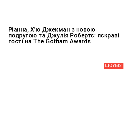
Ріанна, Х'ю Джекман з новою
подругою та Джулія Робертс: яскраві
гості на The Gotham Awards
ШОУБIЗ