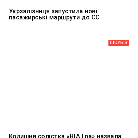
Укрзалізниця запустила нові
пасажирські маршрути до ЄС
ШОУБIЗ
Колишня солістка «ВІА Гра» назвала