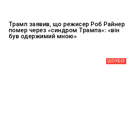
Трамп заявив, що режисер Роб Райнер
помер через «синдром Трампа»: «він
був одержимий мною»
ШОУБIЗ