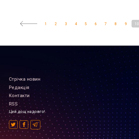
1
2
3
4
5
6
7
8
9
1
Стрiчка новин
Редакцiя
Контакти
RSS
Цей дощ надовго!