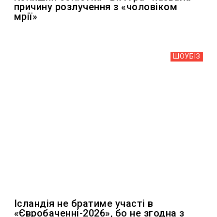
причину розлучення з «чоловіком
мрії»
ШОУБIЗ
Ісландія не братиме участі в
«Євробаченні-2026», бо не згодна з