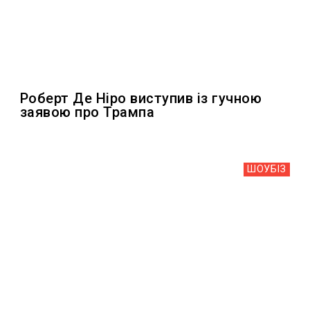
Роберт Де Ніро виступив із гучною
заявою про Трампа
ШОУБIЗ