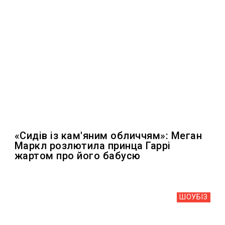
«Сидів із кам'яним обличчям»: Меган
Маркл розлютила принца Гаррі
жартом про його бабусю
ШОУБIЗ