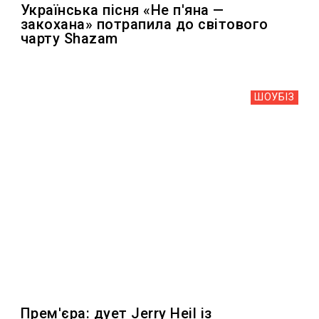
Українська пісня «Не п'яна —
закохана» потрапила до світового
чарту Shazam
ШОУБIЗ
Прем'єра: дует Jerry Heil із