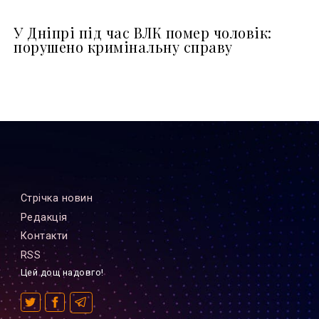
У Дніпрі під час ВЛК помер чоловік:
порушено кримінальну справу
Стрiчка новин
Редакцiя
Контакти
RSS
Цей дощ надовго!