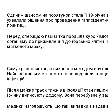
Єдиним шансом на порятунок стала її 19-річна д
ухвалили рішення про проведення гаплоідентичн
практиці.
Перед операцією пацієнтка пройшла курс хіміот
організму до приживлення донорських клітин. 
кісткового мозку.
Саму трансплантацію виконали методом внутрішн
Найскладнішим етапом став період після проце
інфекцій.
Після майже трьох тижнів в ізоляції стан пацієн
і жінку виписують додому. Вона перебуває у за
Медики наголошують, що такі випадки є надзви