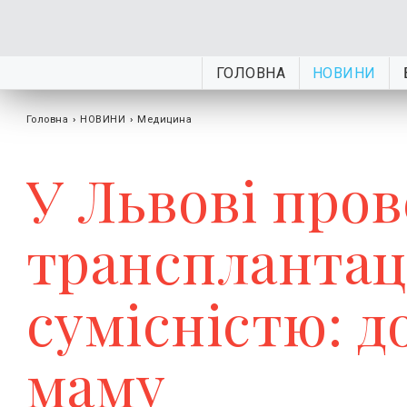
ГОЛОВНА
НОВИНИ
Головна
›
НОВИНИ
›
Медицина
У Львові пров
трансплантац
сумісністю: д
маму