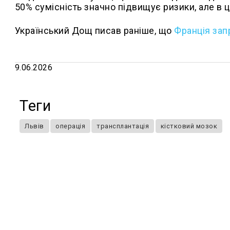
50% сумісність значно підвищує ризики, але в
Український Дощ писав раніше, що
Франція зап
9.06.2026
Теги
Львів
операція
трансплантація
кістковий мозок