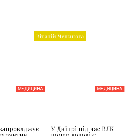
Віталій Чепинога
МЕДИЦИНА
МЕДИЦИНА
запроваджує
У Дніпрі під час ВЛК
карантин
помер чоловік: