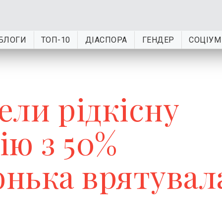
БЛОГИ
ТОП-10
ДІАСПОРА
ГЕНДЕР
СОЦІУМ
ели рідкісну
ію з 50%
онька врятувал