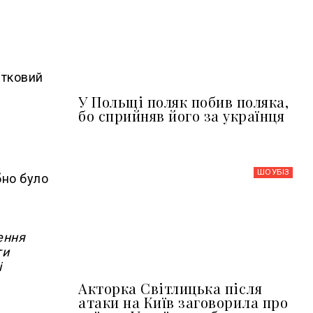
стковий
У Польщі поляк побив поляка,
бо сприйняв його за українця
ШОУБIЗ
бно було
ення
ти
і
Акторка Світлицька після
атаки на Київ заговорила про