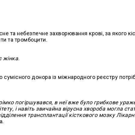
сне та небезпечне захворювання крові, за якого кі
ти та тромбоцити.
є жінка.
ю сумісного донора із міжнародного реєстру потрі
трімко погіршувався, в неї вже було грибкове ураж
ітету, і навіть звичайна вірусна хвороба могла ста
ідділення трансплантації кісткового мозку Лікарн
а.