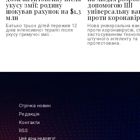
укусу змії: родину
допомогою ШІ
шокував рахунок на $1,3
універсальну ва
млн
проти коронавір
Батько трьох дітей пережив 12
Нова універсальна ва
днів інтенсивної терапії після
проти коронавірусів, с
укусу гримучої змії...
застосуванням технол
штучного інтелекту та
протестована...
Стрiчка новин
Редакцiя
Контакти
RSS
Цей дощ надовго!