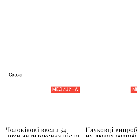
Схожi
МЕДИЦИНА
М
Чоловікові ввели 54
Науковці випро
дози антитоксину після
на людях розроб