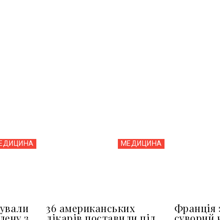
ЕДИЦИНА
МЕДИЦИНА
бували
36 американських
Франція 
лену з
лікарів поставили під
суворий 