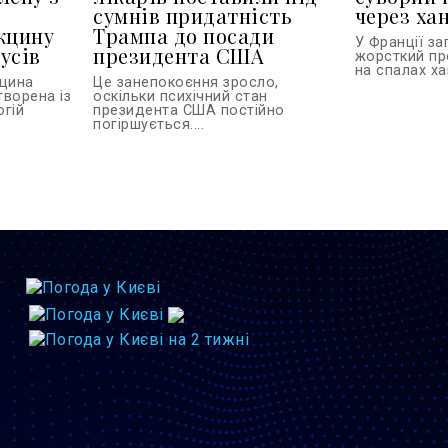
сумнів придатність
через ха
кцину
Трампа до посади
У Франції з
усів
президента США
жорсткий пр
на спалах хан
кцина
Це занепокоєння зросло,
творена із
оскільки психічний стан
огій
президента США постійно
погіршується....