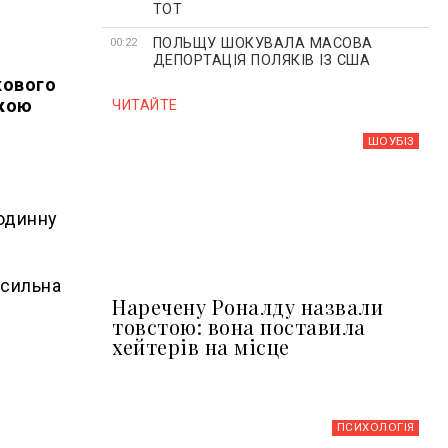
ТОТ
ПОЛЬЩУ ШОКУВАЛА МАСОВА
00:22
ДЕПОРТАЦІЯ ПОЛЯКІВ ІЗ США
кового
жкою
ЧИТАЙТЕ
ШОУБIЗ
родинну
 сильна
Наречену Роналду назвали
товстою: вона поставила
хейтерів на місце
ПСИХОЛОГІЯ