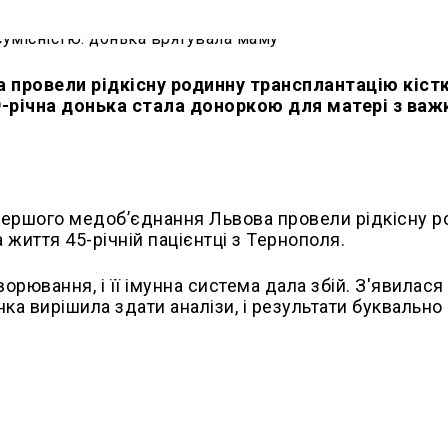
а провели рідкісну родинну трансплантацію кіст
19-річна донька стала доноркою для матері з ва
 Першого медоб’єднання Львова провели рідкісну 
 життя 45-річній пацієнтці з Тернополя.
орювання, і її імунна система дала збій. З'явилася
нка вирішила здати аналізи, і результати буквально