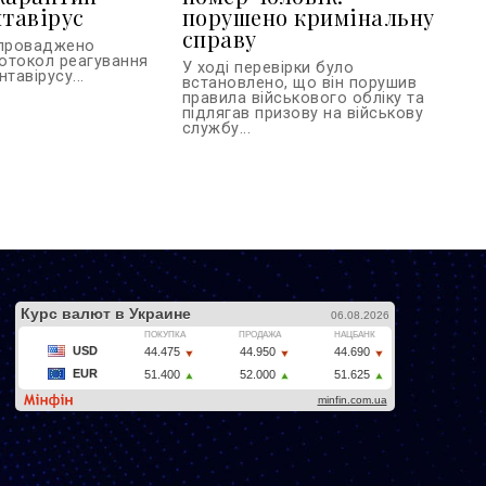
нтавірус
порушено кримінальну
справу
апроваджено
отокол реагування
У ході перевірки було
тавірусу...
встановлено, що він порушив
правила військового обліку та
підлягав призову на військову
службу...