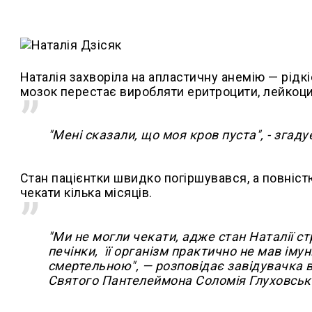
Наталія захворіла на апластичну анемію — рідкі
мозок перестає виробляти еритроцити, лейкоци
"Мені сказали, що моя кров пуста", - згаду
Стан пацієнтки швидко погіршувався, а повніст
чекати кілька місяців.
"Ми не могли чекати, адже стан Наталії с
печінки, її організм практично не мав імун
смертельною", — розповідає завідувачка в
Святого Пантелеймона Соломія Глуховськ