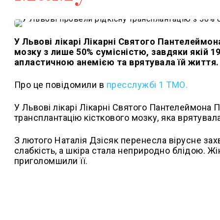
У Львові лікарі Лікарні Святого Пантелеймон
мозку з лише 50% сумісністю, завдяки якій 
апластичною анемією та врятувала їй життя.
Про це повідомили в
пресслужбі 1 ТМО.
У Львові лікарі Лікарні Святого Пантелеймона
трансплантацію кісткового мозку, яка врятувала
З лютого Наталія Дзісяк перенесла вірусне захв
слабкість, а шкіра стала неприродно блідою. Жі
приголомшили її.