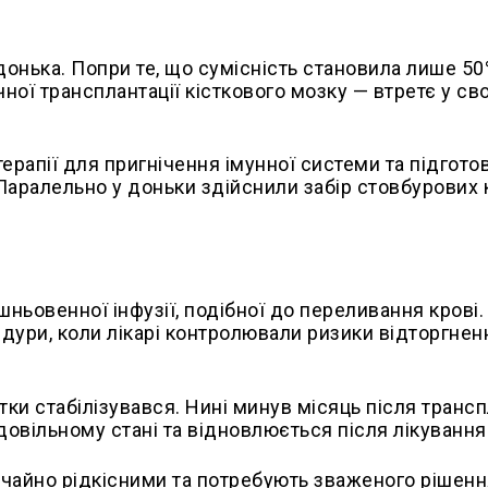
онька. Попри те, що сумісність становила лише 50%
ої трансплантації кісткового мозку — втретє у св
ерапії для пригнічення імунної системи та підгото
Паралельно у доньки здійснили забір стовбурових 
ьовенної інфузії, подібної до переливання крові.
дури, коли лікарі контролювали ризики відторгнен
тки стабілізувався. Нині минув місяць після трансп
довільному стані та відновлюється після лікування
чайно рідкісними та потребують зваженого рішенн