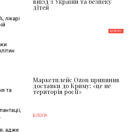
виїзд з України та безпеку
дітей
, лікарі
оїй
БІЗНЕС
вки
клітин
Маркетплейс Ozon припинив
доставки до Криму: «це не
ня та
територія росії»
лантації,
.
БЛОГИ
я, адже