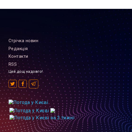
Стрiчка новин
Редакцiя
Контакти
RSS
Цей дощ надовго!