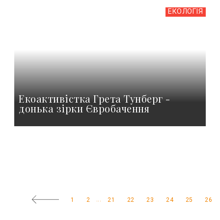
ЕКОЛОГІЯ
Екоактивістка Грета Тунберг -
донька зірки Євробачення
...
1
2
21
22
23
24
25
26