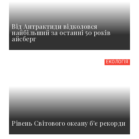
Від Антрактиди відколовся
найбільший за останні 50 років
айсберг
ЕКОЛОГІЯ
Рівень Світового океану б'є рекорди