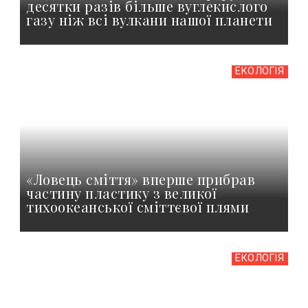
десятки разів більше вуглекислого
газу ніж всі вулкани нашої планети
ЕКОЛОГІЯ
«Ловець сміття» вперше прибрав
частину пластику з великої
тихоокеанської сміттєвої плями
ЕКОЛОГІЯ