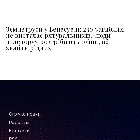
Землетруси у Венесуелі: 230 загиблих,
не вистачає рятувальників, люди
власноруч розгрібають руїни, аби
знайти рідних
Стрiчка новин
Редакцiя
Контакти
RSS