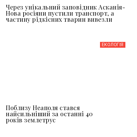
Через унікальний заповідник Асканія-
Нова росіяни пустили транспорт, а
частину рідкісних тварин вивезли
ЕКОЛОГІЯ
Поблизу Неаполя стався
найсильніший за останні 40
років землетрус