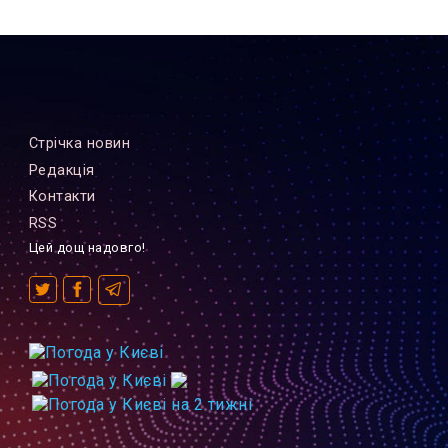
Стрiчка новин
Редакцiя
Контакти
RSS
Цей дощ надовго!