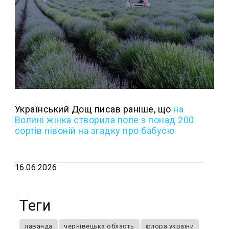
Український Дощ писав раніше, що
н
а
Волині жінка створила поле з понад 200
сортів півоній на згадку про бабусю
16.06.2026
Теги
лаванда
чернівецька область
флора україни