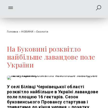
Головна
›
НОВИНИ
›
Екологія
На Буковині розквітло
найбільше лавандове поле
України
У селі Білівці Чернівецької області
розквітло найбільше в Україні лавандове
поле площею 16 гектарів. Сезон
буковинського Провансу стартував і
триватиме до кінця червня – початку