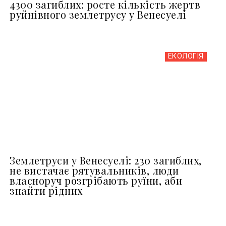
4300 загиблих: росте кількість жертв
руйнівного землетрусу у Венесуелі
ЕКОЛОГІЯ
Землетруси у Венесуелі: 230 загиблих,
не вистачає рятувальників, люди
власноруч розгрібають руїни, аби
знайти рідних