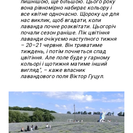
пишнішою, ще більшою. Цього року
вона рівномірно набирає кольору і
все квітне одночасно. Щороку це для
нас виклик, щоб вгадати, коли
лаванда почне розквітати. Цьогоріч
почали сезон раніше. Пік цвітіння
лаванди очікуємо наступного тижня
– 20–21 червня. Він триватиме
тиждень, і потім почнеться спад
цвітіння. Але поле буде у гарному
кольорі і щотижня матиме інший
вигляд", – каже власник
лавандового поля Віктор Гуцул.