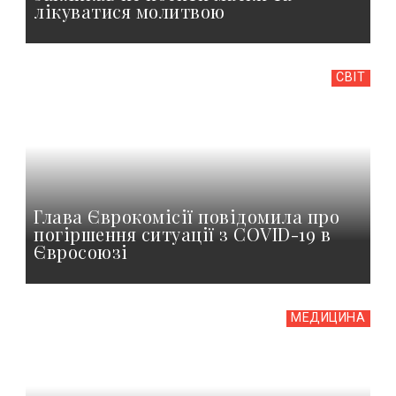
лікуватися молитвою
СВІТ
Глава Єврокомісії повідомила про
погіршення ситуації з COVID-19 в
Євросоюзі
МЕДИЦИНА