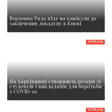
Верховна Рада піде на канікули до
закінчення локдауну в Києві
УКРАЇНА
На Харківщині створюють резерв зі
студентів і викладачів для боротьби
з COVID-19
УКРАЇНА