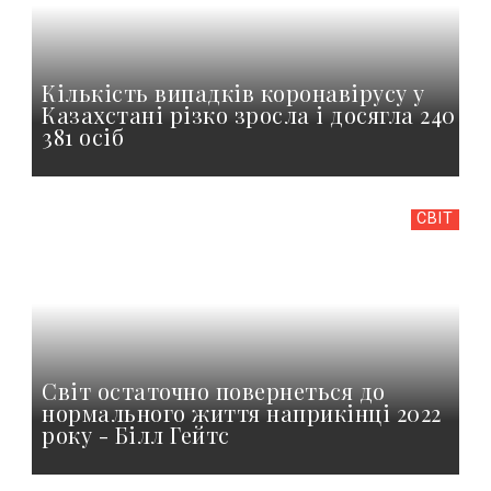
Кількість випадків коронавірусу у
Казахстані різко зросла і досягла 240
381 осіб
СВІТ
Cвіт остаточно повернеться до
нормального життя наприкінці 2022
року - Білл Гейтс