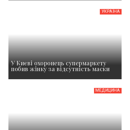
УКРАЇНА
У Києві охоронець супермаркету
побив жінку за відсутність маски
МЕДИЦИНА