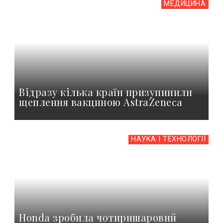
МЕДИЦИНА
Відразу кілька країн призупинили
щеплення вакциною AstraZeneca
НАУКА І ТЕХНОЛОГІЇ
Honda зробила чотиришаровий