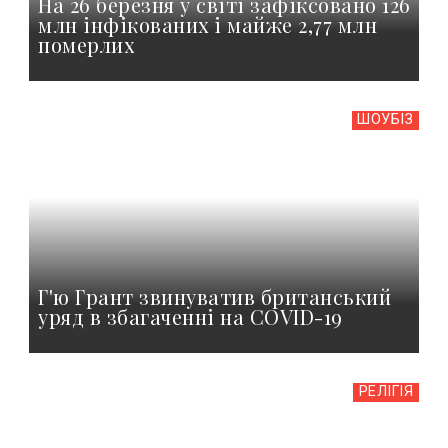
На 26 березня у світі зафіксовано 126
млн інфікованих і майже 2,77 млн
померлих
ШОУБIЗ
Г'ю Грант звинуватив британський
уряд в збагаченні на COVID-19
РЕЛІГІЯ