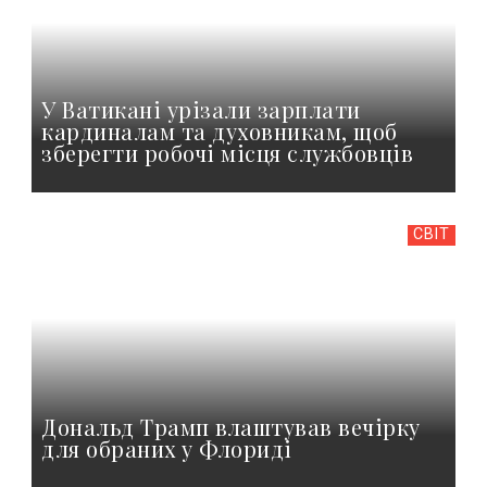
У Ватикані урізали зарплати
кардиналам та духовникам, щоб
зберегти робочі місця службовців
СВІТ
Дональд Трамп влаштував вечірку
для обраних у Флориді