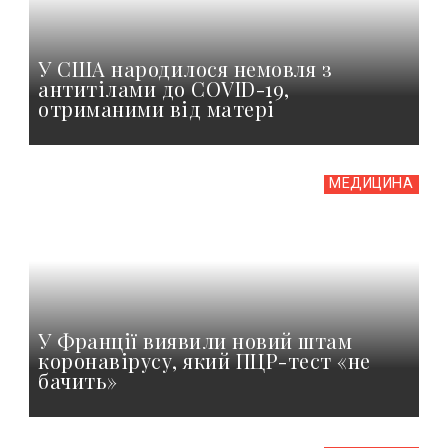
У США народилося немовля з
антитілами до COVID-19,
отриманими від матері
МЕДИЦИНА
У Франції виявили новий штам
коронавірусу, який ПЦР-тест «не
бачить»