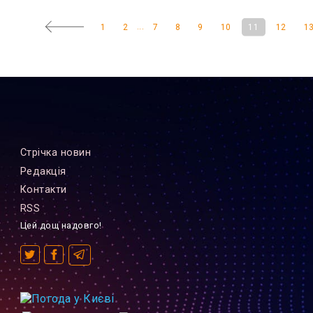
...
1
2
7
8
9
10
11
12
1
Стрiчка новин
Редакцiя
Контакти
RSS
Цей дощ надовго!