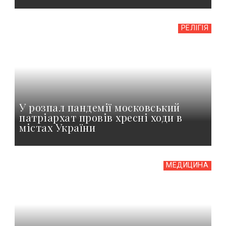
РЕЛІГІЯ
У розпал пандемії московський
патріархат провів хресні ходи в
містах України
МЕДИЦИНА