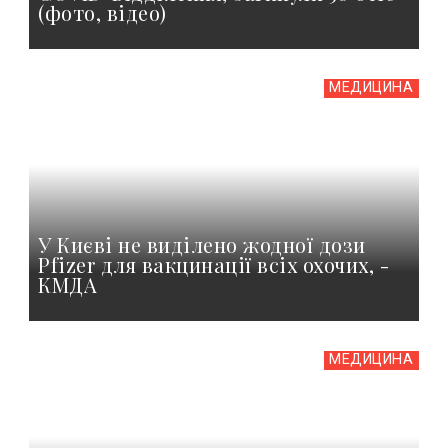
(фото, відео)
МЕДИЦИНА
У Києві не виділено жодної дози
Pfizer для вакцинації всіх охочих, -
КМДА
МЕДИЦИНА