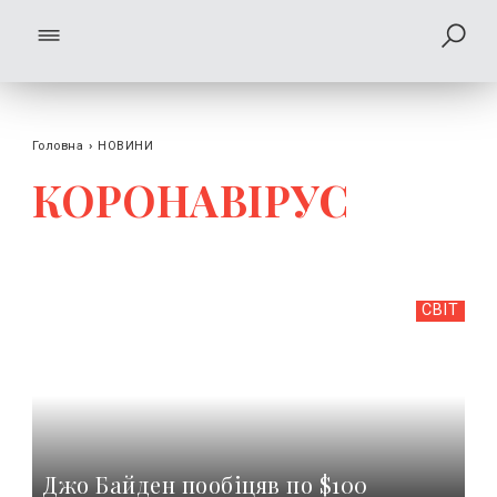
Головна
›
НОВИНИ
КОРОНАВIРУС
СВІТ
Джо Байден пообіцяв по $100