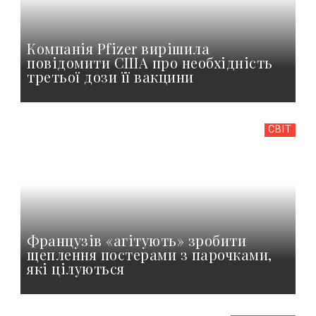
Компанія Pfizer вирішила
повідомити США про необхідність
третьої дози її вакцини
СВІТ
Французів «агітують» зробити
щеплення постерами з парочками,
які цілуються