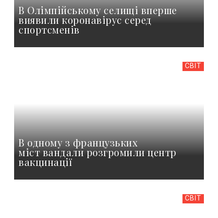
В Олімпійському селищі вперше
виявили коронавірус серед
спортсменів
СВІТ
В одному з французьких
міст вандали розгромили центр
вакцинації
СВІТ