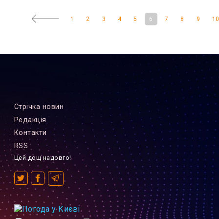
1
2
3
4
5
6
7
8
9
1
Стрiчка новин
Редакцiя
Контакти
RSS
Цей дощ надовго!