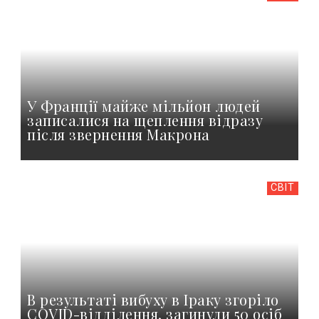
У Франції майже мільйон людей
записалися на щеплення відразу
після звернення Макрона
СВІТ
В результаті вибуху в Іраку згоріло
COVID-відділення, загинули 50 осіб