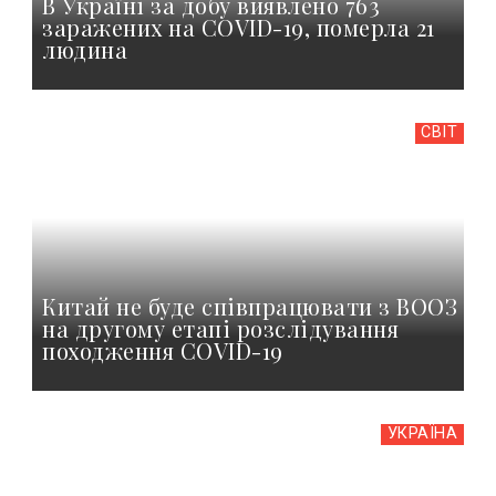
В Україні за добу виявлено 763
заражених на COVID-19, померла 21
людина
СВІТ
Китай не буде співпрацювати з ВООЗ
на другому етапі розслідування
походження COVID-19
УКРАЇНА