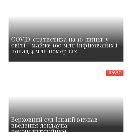
COVID-статистика на 16 липня: у
світі - майже 190 млн інфікованих і
понад 4 млн померлих
ПРАВО
Верховний суд Іспанії визнав
введення локдауна
неконституційним