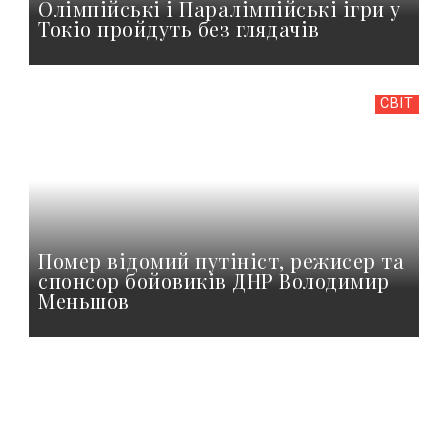
Олімпійські і Паралімпійські ігри у
Токіо пройдуть без глядачів
СВІТ
Помер відомий путініст, режисер та
спонсор бойовиків ДНР Володимир
Меньшов