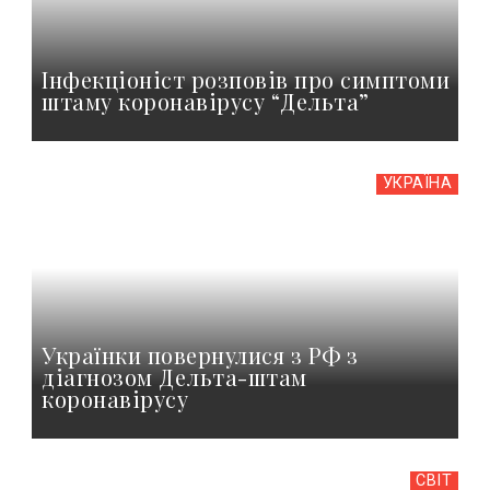
Інфекціоніст розповів про симптоми
штаму коронавірусу “Дельта”
УКРАЇНА
Українки повернулися з РФ з
діагнозом Дельта-штам
коронавірусу
СВІТ