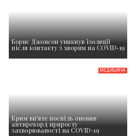
Борис Джонсон уникнув ізоляції
після контакту з хворим на COVID-19
МЕДИЦИНА
Крим вп'яте поспіль оновив
антирекорд приросту
захворюваності на COVID-19