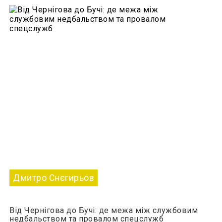
Дмитро Снєгирьов
Від Чернігова до Бучі: де межа між службовим
недбальством та провалом спецслужб