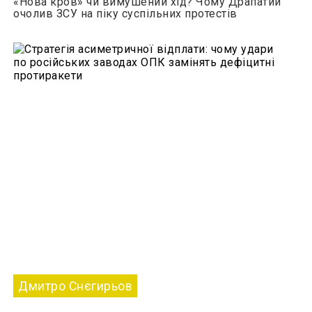
«Нова кров» чи вимушений хід? Чому Драпатий
очолив ЗСУ на піку суспільних протестів
Дмитро Снєгирьов