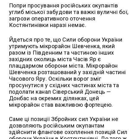
Попри просування російських окупантів
углиб міської забудови та важкі вуличні бої,
загрози оперативного оточення
Костянтинівки наразі немає.
Йдеться про те, що Сили оборони України
утримують мікрорайон Шевченка, який
разом із Південним та частиною інших
західних околиць міста Часів Яр є
плацдармом оборони міста. Мікрорайон
Шевченка розташований у західній частині
Часового Яру. Оскільки ворог зміг
просунутися у східних частинах міста та
подолати канал Сіверський Донець —
Донбас на окремих ділянках, цей
мікрорайон став важливою фортецею.
Саме ці позиції Збройних сил України не
дозволяють російським окупантам
здійснити флангове охоплення позицій Сил
оборони України в Костянтинівці. До того ж