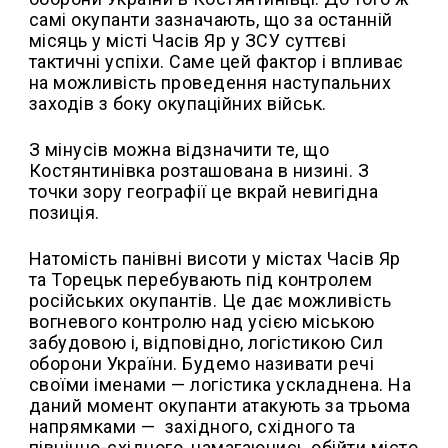
самі окупанти зазначають, що за останній
місяць у місті Часів Яр у ЗСУ суттєві
тактичні успіхи. Саме цей фактор і впливає
на можливість проведення наступальних
заходів з боку окупаційних військ.
З мінусів можна відзначити те, що
Костянтинівка розташована в низині. З
точки зору географії це вкрай невигідна
позиція.
Натомість панівні висоти у містах Часів Яр
та Торецьк перебувають під контролем
російських окупантів. Це дає можливість
вогневого контролю над усією міською
забудовою і, відповідно, логістикою Сил
оборони України. Будемо називати речі
своїми іменами — логістика ускладнена. На
даний момент окупанти атакують за трьома
напрямками —
західного, східного та
північно-східного, намагаючись обійти місто