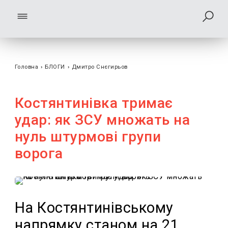
Головна
›
БЛОГИ
›
Дмитро Снєгирьов
Костянтинівка тримає
удар: як ЗСУ множать на
нуль штурмові групи
ворога
На Костянтинівському
напрямку станом на 21