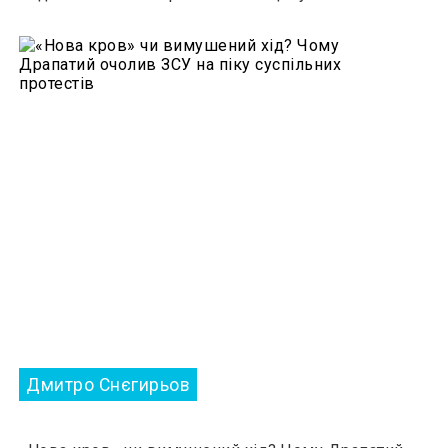
Дмитро Снєгирьов