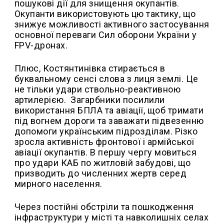
пошукові дії для знищення окупантів.
Окупанти використовують цю тактику, що
знижує можливості активного застосування
основної переваги Сил оборони України у
FPV-дронах.
Плюс, Костянтинівка стирається в
буквальному сенсі слова з лиця землі. Це
не тільки удари ствольно-реактивною
артилерією.
Загарбники посилили
використання БПЛА та авіації, щоб тримати
під вогнем дороги та заважати підвезенню
допомоги українським підрозділам. Різко
зросла активність фронтової і армійської
авіації окупантів. В першу чергу мовиться
про удари КАБ по житловій забудові, що
призводить до численних жертв серед
мирного населення.
Через постійні обстріли та пошкодження
інфраструктури у місті та навколишніх селах