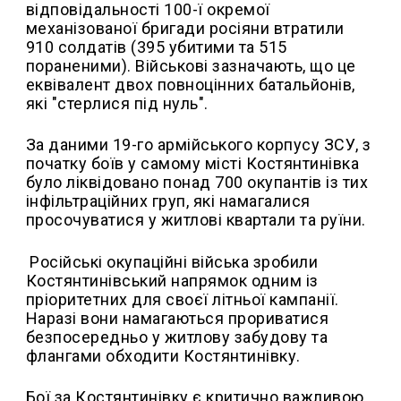
відповідальності 100-ї окремої
механізованої бригади росіяни втратили
910 солдатів (395 убитими та 515
пораненими). Військові зазначають, що це
еквівалент двох повноцінних батальйонів,
які "стерлися під нуль".
За даними 19-го армійського корпусу ЗСУ, з
початку боїв у самому місті Костянтинівка
було ліквідовано понад 700 окупантів із тих
інфільтраційних груп, які намагалися
просочуватися у житлові квартали та руїни.
Російські окупаційні війська зробили
Костянтинівський напрямок одним із
пріоритетних для своєї літньої кампанії.
Наразі вони намагаються прориватися
безпосередньо у житлову забудову та
флангами обходити Костянтинівку.
Бої за Костянтинівку є критично важливою