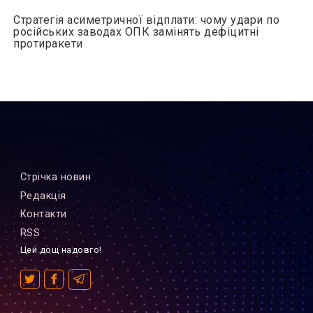
Стратегія асиметричної відплати: чому удари по
російських заводах ОПК замінять дефіцитні
протиракети
Стрiчка новин
Редакцiя
Контакти
RSS
Цей дощ надовго!