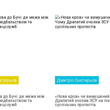
єгирьов
Дмитро Снєгирьов
а до Бучі: де межа між
«Нова кров» чи вимушений 
едбальством та
Драпатий очолив ЗСУ на пік
пецслужб
суспільних протестів