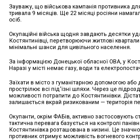
Зауважу, що військова кампанія противника для
тривала 9 місяців. Ще 22 місяці росіяни намаг
осіб.
Окупаційні війська щодня завдають десятки уд
Костянтинівці, перетворюючи житлові квартали
мінімальні шанси для цивільного населення.
За інформацією Донецької обласної ОВА, у Кос
Наразі у місті немає газу, води та електропост
Заїхати в місто з гуманітарною допомогою або
прострілює всі під'їзні шляхи. Через це підроз
можливості потрапити до Костянтинівки. Дістат
залишається вкрай ризикованим — територія п
Окупанти, окрім ФАБів, активно застосовують ст
тактична перевага базується на контролі панівни
Костянтинівка розташована в низині. Це значн
противник отримує можливість вогневого контр