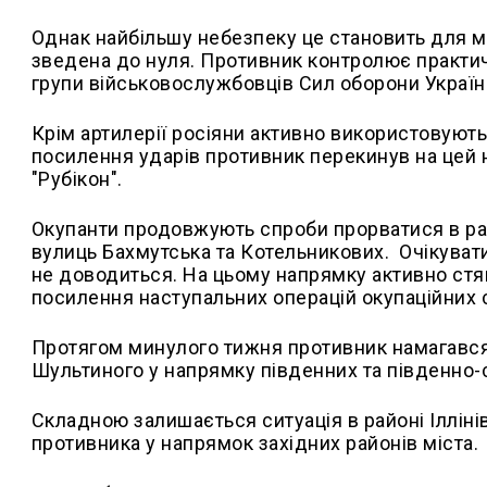
Однак найбільшу небезпеку це становить для 
зведена до нуля. Противник контролює практичн
групи військовослужбовців Сил оборони Україн
Крім артилерії росіяни активно використовують
посилення ударів противник перекинув на цей 
"Рубікон".
Окупанти продовжують спроби прорватися в райо
вулиць Бахмутська та Котельникових.
Очікувати
не доводиться. На цьому напрямку активно ст
посилення наступальних операцій окупаційних 
Протягом минулого тижня противник намагався
Шультиного у напрямку південних та південно-с
Складною залишається ситуація в районі Іллі
противника у напрямок західних районів міста.