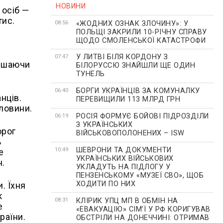
НОВИНИ
 осіб —
тис.
«ЖОДНИХ ОЗНАК ЗЛОЧИНУ»: У
08:56
ПОЛЬЩІ ЗАКРИЛИ 10-РІЧНУ СПРАВУ
ЩОДО СМОЛЕНСЬКОЇ КАТАСТРОФИ
У ЛИТВІ БІЛЯ КОРДОНУ З
07:47
лишаючи
БІЛОРУССЮ ЗНАЙШЛИ ЩЕ ОДИН
ТУНЕЛЬ
БОРГИ УКРАЇНЦІВ ЗА КОМУНАЛКУ
06:40
нців.
ПЕРЕВИЩИЛИ 113 МЛРД ГРН
дловини.
РОСІЯ ФОРМУЄ БОЙОВІ ПІДРОЗДІЛИ
06:19
З УКРАЇНСЬКИХ
орог
ВІЙСЬКОВОПОЛОНЕНИХ – ISW
ь
ШЕВРОНИ ТА ДОКУМЕНТИ
10:49
е
УКРАЇНСЬКИХ ВІЙСЬКОВИХ
н.
УКЛАДУТЬ НА ПІДЛОГУ У
ПЕНЗЕНСЬКОМУ «МУЗЕЇ СВО», ЩОБ
ХОДИТИ ПО НИХ
. Їхня
к
КЛІРИК УПЦ МП В ОБМІН НА
08:31
е
«ЕВАКУАЦІЮ» СІМʼЇ У РФ КОРИГУВАВ
раїни.
ОБСТРІЛИ НА ДОНЕЧЧИНІ: ОТРИМАВ