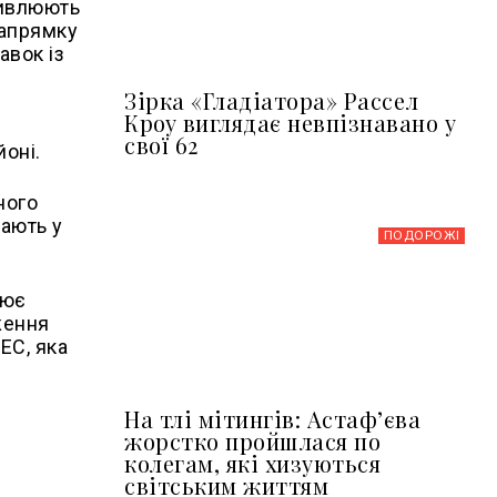
ливлюють
напрямку
авок із
Зірка «Гладіатора» Рассел
Кроу виглядає невпізнавано у
свої 62
йоні.
ного
вають у
ПОДОРОЖІ
рює
ження
ЕС, яка
На тлі мітингів: Астафʼєва
жорстко пройшлася по
колегам, які хизуються
світським життям