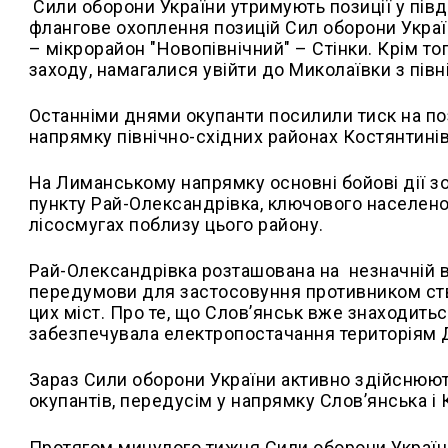
Сили оборони України утримують позиції у півд
флангове охоплення позицій Сил оборони Україн
– мікрорайон "Новопівнічний" – Стінки. Крім т
заходу, намагалися увійти до Миколаївки з півн
Останніми днями окупанти посилили тиск на поз
напрямку північно-східних районах Костянтинівк
На Лиманському напрямку основні бойові дії з
пункту Рай-Олександрівка, ключового населеног
лісосмугах поблизу цього району.
Рай-Олександрівка розташована на
незначній 
передумови для застосовуння противником ство
цих міст. Про те, що Слов’янськ вже знаходитьс
забезпечувала електропостачання територіям Д
Зараз Сили оборони України активно здійснюют
окупантів, передусім у напрямку Слов’янська і
Протягом минулого тижня Сили оборони України 