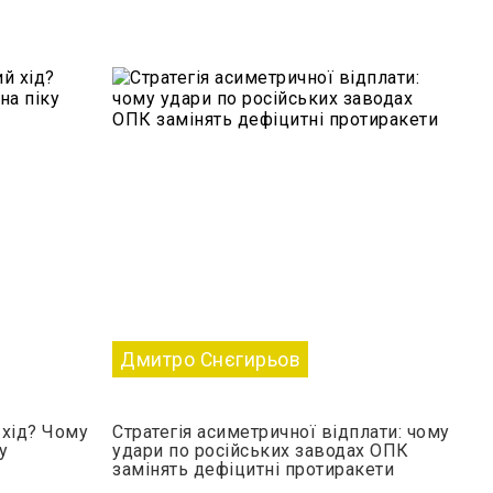
Дмитро Снєгирьов
хід? Чому
Стратегія асиметричної відплати: чому
у
удари по російських заводах ОПК
замінять дефіцитні протиракети