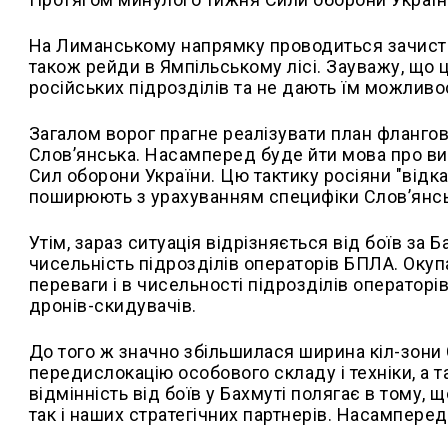
На Лиманському напрямку проводиться зачистка
також рейди в Ямпільському лісі. Зауважу, що 
російських підрозділів та не дають їм можливос
Загалом ворог прагне реалізувати план флангов
Слов’янська. Насамперед буде йти мова про вик
Сил оборони України. Цю тактику росіяни "відкат
поширюють з урахуванням специфіки Слов’янсь
Утім, зараз ситуація відрізняється від боїв за 
чисельність підрозділів операторів БПЛА. Окуп
переваги і в чисельності підрозділів операторів
дронів-скидувачів.
До того ж значно збільшилася ширина кіл-зони
передислокацію особового складу і техніки, а 
відмінність від боїв у Бахмуті полягає в тому, 
так і наших стратегічних партнерів. Насамперед