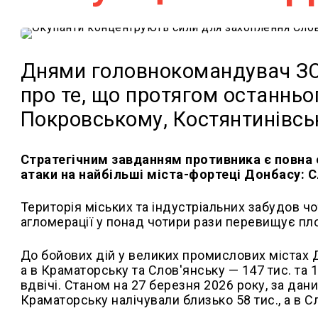
Днями головнокомандувач ЗС
про те, що протягом останньо
Покровському, Костянтинівсь
Стратегічним завданням противника є повна 
атаки на найбільші міста-фортеці Донбасу: С
Територія міських та індустріальних забудов ч
агломерації у понад чотири рази перевищує пло
До бойових дій у великих промислових містах Д
а в Краматорську та Слов'янську — 147 тис. та 
вдвічі. Станом на 27 березня 2026 року, за дан
Краматорську налічували близько 58 тис., а в Сл