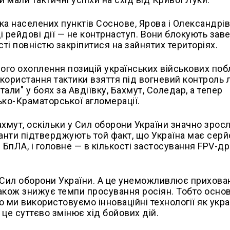
 населених пунктів Соснове, Ярова і Олександрівк
ці рейдові дії — не контрнаступ. Вони блокують за
ті повністю закріпитися на зайнятих територіях.
ого охоплення позицій українських військових поб
ористання тактики взяття під вогневий контроль л
али" у боях за Авдіївку, Бахмут, Соледар, а тепер
ко-Краматорської агломерації.
Бахмут, оскільки у Сил оборони України значно зрос
анти підтверджують той факт, що Україна має серй
 БпЛА, і головне — в кількості застосування FPV-др
 Сил оборони України. А це унеможливлює прихова
також знижує темпи просування росіян. Тобто осно
що ми використовуємо інноваційні технології як укра
 це суттєво змінює хід бойових дій.