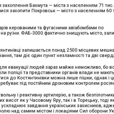
 захоплення Бахмута — міста з населенням 71 тис.
алися захопити Покровськ — місто з населенням 60 
арів керованими та фугасними авіабомбами по
 на руїни. ФАБ-3000 фактично знищують місто, за
тянтинівці залишається понад 2500 місцевих мешка
ачання, там діє один пункт незламності та дві свер
 для евакуації людей зараз майже неможливо, бо в
діли поліції та представники органів влади не мают
ися до Костянтинівки можна лише пішки, однак і ц
еребуває під постійним дроновим контролем росія
вольну і реактивну артилерію, а також безпілотники
х висот як у Часовому Яру, так і в Торецьку, тоді я
о ускладнює завдання українських захисників, адж
олю над самим містом і локаціями Сил оборони Ук