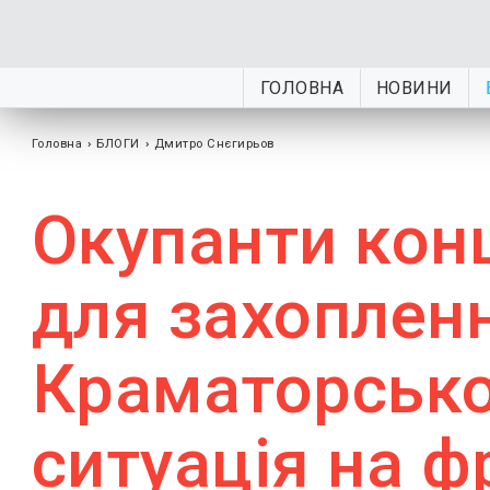
ГОЛОВНА
НОВИНИ
Головна
›
БЛОГИ
›
Дмитро Снєгирьов
Окупанти кон
для захоплен
Краматорської
ситуація на ф