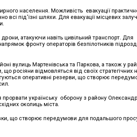
мирного населення. Можливість
евакуації практичн
о всі під'їзні шляхи. Для евакуації місцевих залу
и.
 дрони, атакуючи навіть цивільний транспорт. Для
напрямок фронту операторів безпілотників підрозд
ні вулиць Мартенівська та Паркова, а також у рай
, що росіяни відмовляться від своїх стратегічних н
ягуються оперативні резерви, що створює передум
сил.
 прорвати українську
оборону з району Олександр
хідних околиць міста.
нівки, що створює передумови для подальшого про