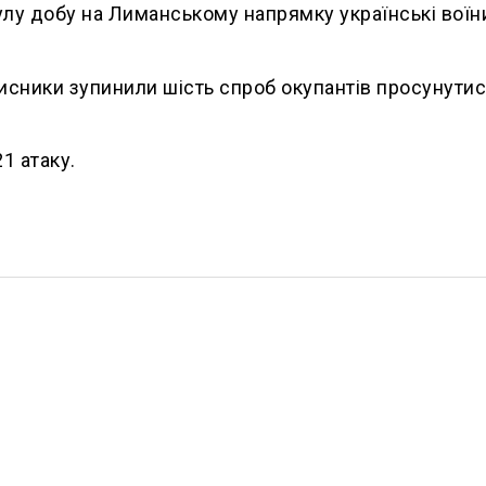
улу добу на Лиманському напрямку українські воїн
исники зупинили шість спроб окупантів просунути
1 атаку.