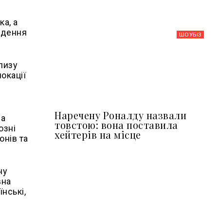
а, а
ведення
ШОУБIЗ
лизу
окації
Наречену Роналду назвали
ла
товстою: вона поставила
озні
хейтерів на місце
онів та
ну
вна
їнські,