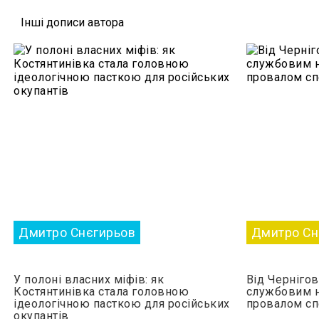
Iншi дописи автора
Дмитро Снєгирьов
Дмитро Сн
У полоні власних міфів: як
Від Чернігов
Костянтинівка стала головною
службовим н
ідеологічною пасткою для російських
провалом с
окупантів