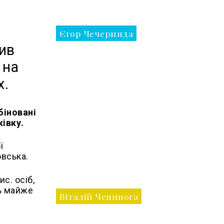
Єгор Чечеринда
ив
 на
х.
біновані
івку.
ї
овська.
с. осіб,
ть майже
Віталій Чепинога