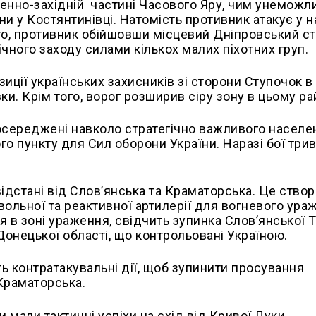
енно-західній
частині Часового Яру, чим унемож
и у Костянтинівці. Натомість противник атакує у 
ого, противник обійшовши місцевий Дніпровський ст
ічного заходу силами кількох малих піхотних груп.
иції українських захисників зі сторони Ступочок в
и. Крім того, ворог розширив сіру зону в цьому ра
осереджені навколо стратегічно важливого населе
о пункту для Сил оборони України. Наразі бої три
відстані від Слов’янська та Краматорська. Це ство
льної та реактивної артилерії для вогневого ура
я в зоні ураження, свідчить зупинка Слов’янської Т
онецької області, що контрольовані Україною.
ь контратакувальні дії, щоб зупинити просування
 Краматорська.
мали тактичні успіхи на схід від Кривої Луки.