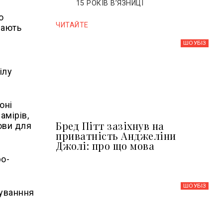
15 РОКІВ ВʼЯЗНИЦІ
о
ЧИТАЙТЕ
чають
ШОУБIЗ
ілу
оні
амірів,
Бред Пітт зазіхнув на
ови для
приватність Анджеліни
Джолі: про що мова
о-
ШОУБIЗ
суванння