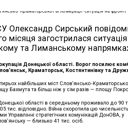
У Олександр Сирський повідом
го місяця загострилася ситуація
кому та Лиманському напрямка
окупація Донецької області. Ворог посилює ком
лов’янськ, Краматорськ, Костянтинівку та Дружк
отирьох найбільших міст Слов’янсько-Краматорсько
щу Бахмута та більш ніж у сім разів — площу Покр
онецької області в середньому проживало до 90 ти
105 тис. відповідно. Війна скоротила цю чисельніс
ими Управлінні стратегічних комунікацій ДонОВА, у
ов'янську — близько 41 тис. осіб.