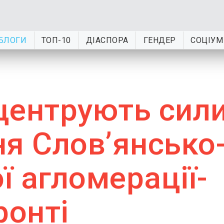
БЛОГИ
ТОП-10
ДІАСПОРА
ГЕНДЕР
СОЦІУМ
центрують сил
ня Слов’янсько
 агломерації-
ронті