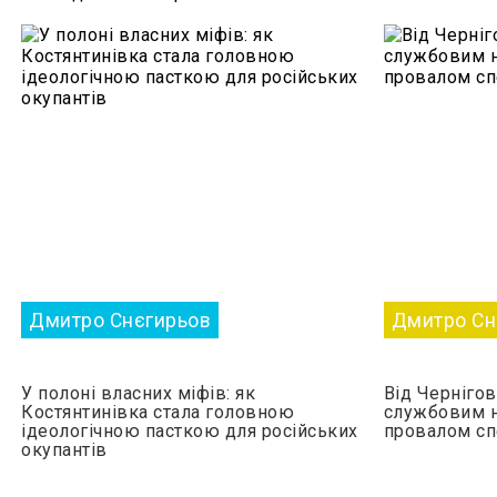
Дмитро Снєгирьов
Дмитро Сн
У полоні власних міфів: як
Від Чернігов
Костянтинівка стала головною
службовим н
ідеологічною пасткою для російських
провалом с
окупантів