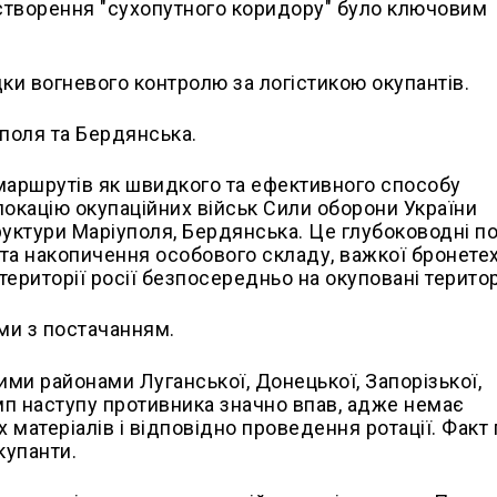
 створення "сухопутного коридору" було ключовим
ки вогневого контролю за логістикою окупантів.
уполя та Бердянська.
аршрутів як швидкого та ефективного способу
локацію окупаційних військ Сили оборони України
ктури Маріуполя, Бердянська. Це глубоководні пор
та накопичення особового складу, важкої бронетех
території росії безпосередньо на окуповані територ
ми з постачанням.
ми районами Луганської, Донецької, Запорізької,
мп наступу противника значно впав, адже немає
матеріалів і відповідно проведення ротації. Факт
купанти.