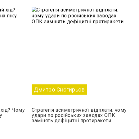
Дмитро Снєгирьов
хід? Чому
Стратегія асиметричної відплати: чому
у
удари по російських заводах ОПК
замінять дефіцитні протиракети