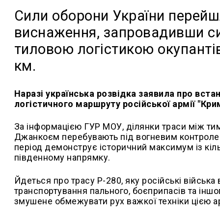
Сили оборони України перейшл
виснаження, запровадивши с
тиловою логістикою окупанті
км.
Наразі українська розвідка заявила про вст
логістичного маршруту російської армії "Кр
За інформацією ГУР МОУ, ділянки траси між т
Джанкоєм перебувають під вогневим контролем
період демонструє історичний максимум із кіл
південному напрямку.
Йдеться про трасу Р-280, яку російські військ
транспортування пального, боєприпасів та інш
змушене обмежувати рух важкої техніки цією а