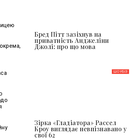
ницею
Бред Пітт зазіхнув на
приватність Анджеліни
Джолі: про що мова
Зокрема,
ШОУБIЗ
аса
ю
одо
я
Зірка «Гладіатора» Рассел
йну
Кроу виглядає невпізнавано у
свої 62