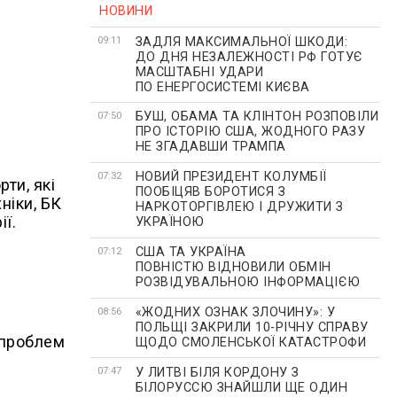
НОВИНИ
ЗАДЛЯ МАКСИМАЛЬНОЇ ШКОДИ:
09:11
ДО ДНЯ НЕЗАЛЕЖНОСТІ РФ ГОТУЄ
МАСШТАБНІ УДАРИ
ПО ЕНЕРГОСИСТЕМІ КИЄВА
БУШ, ОБАМА ТА КЛІНТОН РОЗПОВІЛИ
07:50
ПРО ІСТОРІЮ США, ЖОДНОГО РАЗУ
НЕ ЗГАДАВШИ ТРАМПА
НОВИЙ ПРЕЗИДЕНТ КОЛУМБІЇ
07:32
ти, які
ПООБІЦЯВ БОРОТИСЯ З
ніки, БК
НАРКОТОРГІВЛЕЮ І ДРУЖИТИ З
ії.
УКРАЇНОЮ
США ТА УКРАЇНА
07:12
ПОВНІСТЮ ВІДНОВИЛИ ОБМІН
РОЗВІДУВАЛЬНОЮ ІНФОРМАЦІЄЮ
«ЖОДНИХ ОЗНАК ЗЛОЧИНУ»: У
08:56
ПОЛЬЩІ ЗАКРИЛИ 10-РІЧНУ СПРАВУ
 проблем
ЩОДО СМОЛЕНСЬКОЇ КАТАСТРОФИ
У ЛИТВІ БІЛЯ КОРДОНУ З
07:47
БІЛОРУССЮ ЗНАЙШЛИ ЩЕ ОДИН