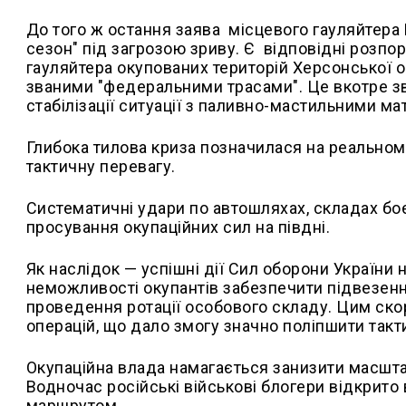
До того ж остання заява
місцевого гауляйтера 
сезон" під загрозою зриву. Є
відповідні розпо
гауляйтера окупованих територій Херсонської о
званими "федеральними трасами". Це вкотре зв
стабілізації ситуації з паливно-мастильними ма
Глибока тилова криза позначилася на реальном
тактичну перевагу.
Систематичні удари по автошляхах, складах бо
просування окупаційних сил на півдні.
Як наслідок — успішні дії Сил оборони України 
неможливості окупантів забезпечити підвезенн
проведення ротації особового складу. Цим ско
операцій, що дало змогу значно поліпшити так
Окупаційна влада намагається занизити масшта
Водночас російські військові блогери відкрит
маршрутом.