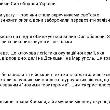
ників Сил оборони України.
и увагу — росіяни стали заручниками своїх же
знизити ризик, вони заборонили перевозити заліз
трасою на півдні обмежується вплив Сил оборони. 
ли їх використовувати і не тільки.
ве. Це ключова логістика окупаційної армії, яка
, відповідно, далі на Донецьк і на Маріуполь. Ця тр
и бензовози та військова техніка також стали легко
 стали заручниками своїх же дурнуватих рішень, щ
к званими "новими територіями". Цим скористалос
ійськові плани Кремля, а й змусили місцеву окупаці