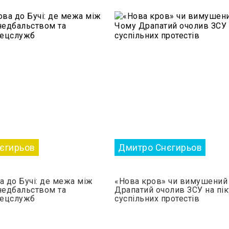
єгирьов
Дмитро Снєгирьов
а до Бучі: де межа між
«Нова кров» чи вимушений 
едбальством та
Драпатий очолив ЗСУ на пік
пецслужб
суспільних протестів