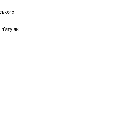
ського
п’яту як
а