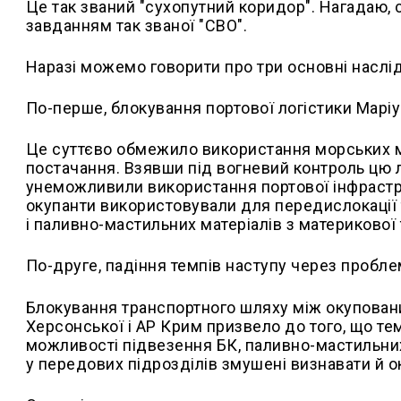
Це так званий "сухопутний коридор". Нагадаю,
завданням так званої "СВО".
Наразі можемо говорити про три основні наслід
По-перше, блокування портової логістики Марі
Це суттєво обмежило використання морських м
постачання. Взявши під вогневий контроль цю 
унеможливили використання портової інфрастру
окупанти використовували для передислокації 
і паливно-мастильних матеріалів з материкової 
По-друге, падіння темпів наступу через пробле
Блокування транспортного шляху між окуповани
Херсонської і АР Крим призвело до того, що те
можливості підвезення БК, паливно-мастильних 
у передових підрозділів змушені визнавати й о