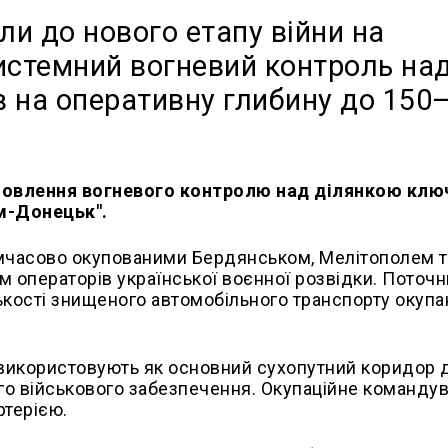
и до нового етапу війни на
истемний вогневий контроль на
в на оперативну глибину до 150
ановлення вогневого контролю над ділянкою кл
им-Донецьк".
имчасово окупованими Бердянськом, Мелітополем т
 операторів української воєнної розвідки. Поточ
ькості знищеного автомобільного транспорту окупан
а використовують як основний сухопутний коридор 
ого військового забезпечення. Окупаційне команду
ртерією.