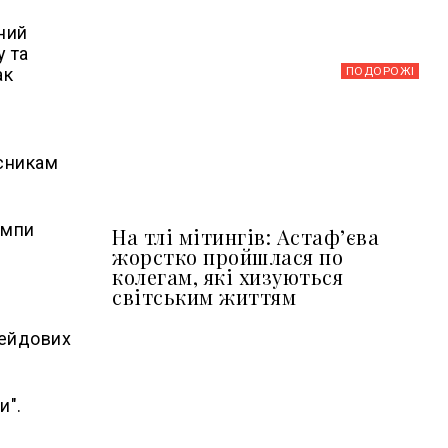
тний
 та
ПОДОРОЖІ
ак
исникам
емпи
На тлі мітингів: Астафʼєва
жорстко пройшлася по
колегам, які хизуються
світським життям
рейдових
и".