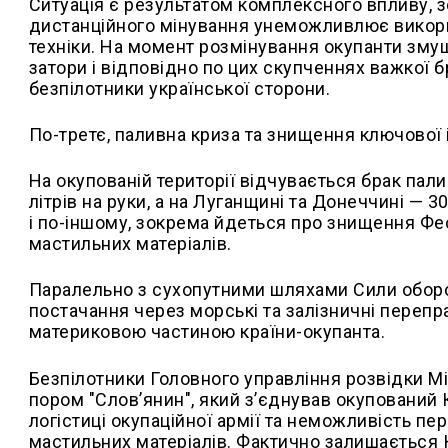
Ситуація є результатом комплексного впливу, 
дистанційного мінування унеможливлює викори
техніки. На момент розмінування окупанти змуш
затори і відповідно по цих скупченнях важкої 
безпілотники української сторони.
По-третє, паливна криза та знищення ключової 
На окупованій території відчувається брак пал
літрів на руки, а на Луганщині та Донеччині — 3
і по-іншому, зокрема йдеться про знищення Фе
мастильних матеріалів.
Паралельно з сухопутними шляхами Сили оборон
постачання через морські та залізничні перепра
материковою частиною країни-окупанта.
Безпілотники Головного управління розвідки М
пором "Слов’янин", який з’єднував окупований 
логістиці окупаційної армії та неможливість пе
мастильних матеріалів. Фактично залишається К