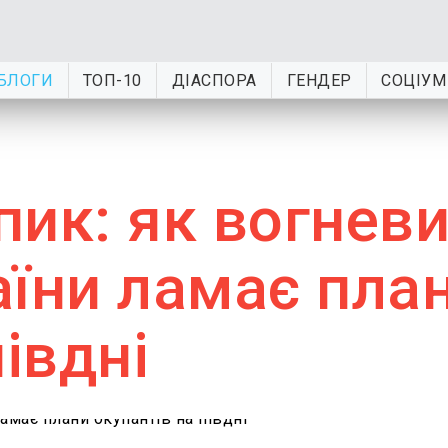
БЛОГИ
ТОП-10
ДІАСПОРА
ГЕНДЕР
СОЦІУМ
пик: як вогнев
аїни ламає пла
івдні