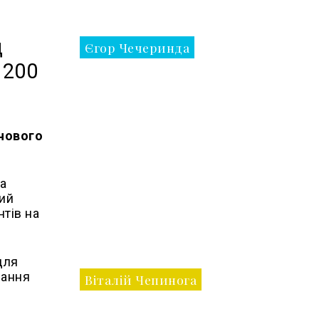
д
Єгор Чечеринда
–200
ючового
а
ний
тів на
для
вання
Віталій Чепинога