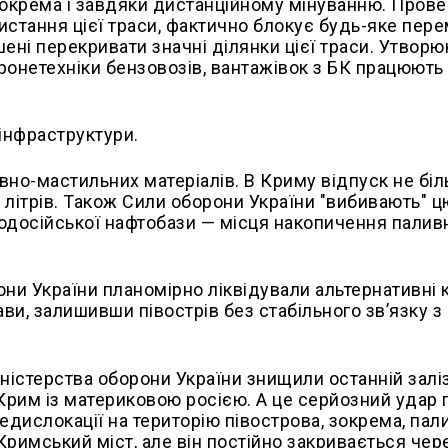
зокрема і завдяки дистанційному мінуванню. Пров
стання цієї траси, фактично блокує будь-яке пер
ені перекривати значні ділянки цієї траси. Утвор
бронетехніки бензовозів, вантажівок з БК працюють
інфраструктури.
ивно-мастильних матеріалів. В Криму відпуск не бі
0 літрів. Також Сили оборони України "вибивають" ц
одосійської нафтобази — місця накопичення палив
и України планомірно ліквідували альтернативні 
ви, залишивши півострів без стабільного зв’язку з
іністерства оборони України знищили останній зал
Крим із материковою росією. А це серйозний удар 
редислокації на територію півострова, зокрема, пал
римський міст, але він постійно закривається чер