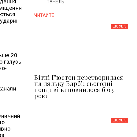
едення
ТУНЕЛЬ
еміщення
юються
ЧИТАЙТЕ
 ударні
ШОУБIЗ
льше 20
ю галузь
но-
Вітні Г'юстон перетворилася
на ляльку Барбі: сьогодні
попдиві виповнилося б 63
канали
роки
ізничний
ШОУБIЗ
по
ивно-
ез