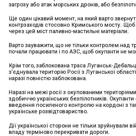
загрозу або атак морських дронів, або безпілот
Ще один цікавий момент, на який варто звернут
контрзаходів стосовно Кримського мосту. Щоб 
через цей міст паливно-мастильні матеріали.
Варто зауважити, що не тільки контролем над 
почали працювати і по АЗС, щоб окупанти не мог
Крім того, заблокована траса Луганськ-Дебальце
з'єднувала територію Росії з Луганської області
наразі повністю заблокована.
Наразі на межі росії з окупованими територіям
здобиччю українських безпілотників. Окупанти
введення посиленого контролю на кордоні з та
українське розвідтовариство.
Дії української сторони не тільки зруйнували в
владу терміново перекривати дороги.