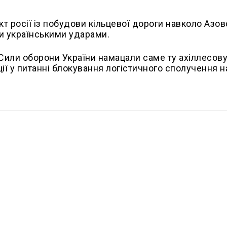
т росії із побудови кільцевої дороги навколо Азов
и українськими ударами.
Сили оборони України намацали саме ту ахіллесову 
ації у питанні блокування логістичного сполучення н