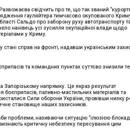
Развожаєва свідчить про те, що так званий "курор
рядження гауляйтера тимчасово окупованого Криму
бласті Сальдо про заборону руху автотранспорту т
ело нанівець усі зусилля окупаційної влади щодо
теріалами у Криму.
у стані справ на фронті, надавши українським зах
єприпасів та командних пунктах суттєво знизили т
на Запорізькому напрямку. Це якраз результат
я боєприпасів, паливно-мастильних матеріалів та
ристалися Сили оборони України, провівши низку 
тичне становище наших захисників.
би проблеми, називаючи ситуацію "ілюзією блокад
о визнають критичну небезпеку пересування цим