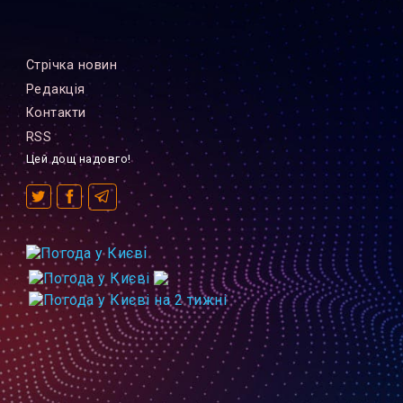
Стрiчка новин
Редакцiя
Контакти
RSS
Цей дощ надовго!