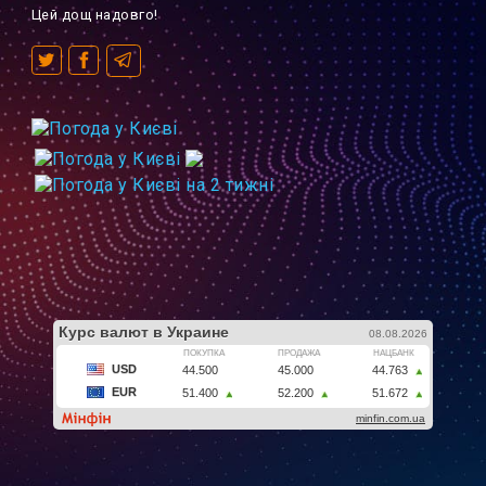
Цей дощ надовго!