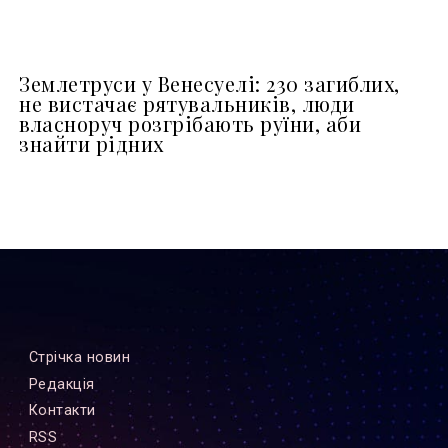
Землетруси у Венесуелі: 230 загиблих,
не вистачає рятувальників, люди
власноруч розгрібають руїни, аби
знайти рідних
Стрiчка новин
Редакцiя
Контакти
RSS