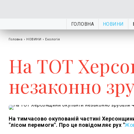
ГОЛОВНА
НОВИНИ
Головна
›
НОВИНИ
›
Екологія
На ТОТ Херс
незаконно зр
На тимчасово окупованій частині Херсонщини
"лісом перемоги". Про це повідомляє рух "
Жов