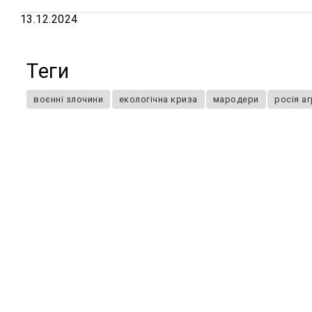
13.12.2024
Теги
воєнні злочини
екологічна криза
мародери
росія а