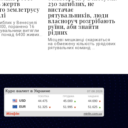
ь жертв
230 загиблих, не
го землетрусу
вистачає
лі
рятувальників, люди
власноруч розгрібають
гиблих у Венесуелі
руїни, аби знайти
300, поранено 16
тувальники витягли
рідних
в понад 6400 живих...
Місцеві мешканці скаржаться
на обмежену кількість урядових
рятувальних команд ...