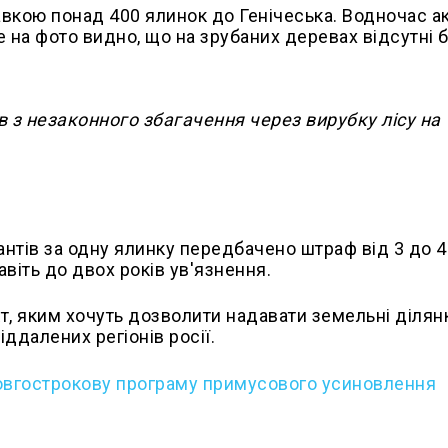
авкою понад 400 ялинок до Генічеська. Водночас а
 на фото видно, що на зрубаних деревах відсутні б
в з незаконного збагачення через вирубку лісу на
антів за одну ялинку передбачено штраф від 3 до 4
 навіть до двох років ув'язнення.
т, яким хочуть дозволити надавати земельні ділян
іддалених регіонів росії.
овгострокову програму примусового усиновлення