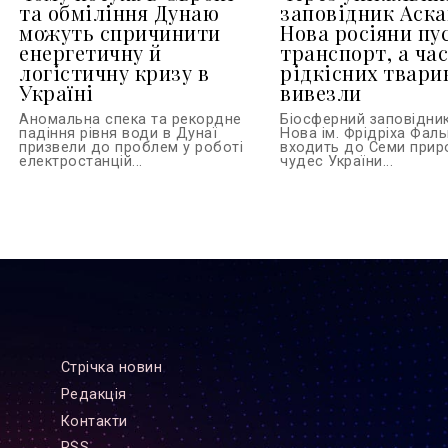
та обміління Дунаю
заповідник Аска
можуть спричинити
Нова росіяни пу
енергетичну й
транспорт, а ча
логістичну кризу в
рідкісних твари
Україні
вивезли
Аномальна спека та рекордне
Біосферний заповідник
падіння рівня води в Дунаї
Нова ім. Фрідріха Фал
призвели до проблем у роботі
входить до Семи прир
електростанцій...
чудес України...
Стрiчка новин
Редакцiя
Контакти
RSS