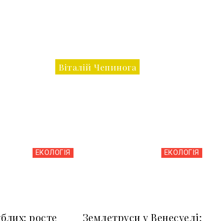
Віталій Чепинога
ЕКОЛОГІЯ
ЕКОЛОГІЯ
иблих: росте
Землетруси у Венесуелі: