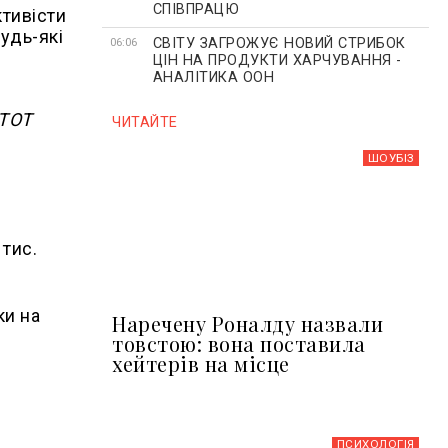
СПІВПРАЦЮ
ктивісти
удь-які
СВІТУ ЗАГРОЖУЄ НОВИЙ СТРИБОК
06:06
ЦІН НА ПРОДУКТИ ХАРЧУВАННЯ -
АНАЛІТИКА ООН
 ТОТ
ЧИТАЙТЕ
ШОУБIЗ
 тис.
ки на
Наречену Роналду назвали
товстою: вона поставила
хейтерів на місце
ПСИХОЛОГІЯ