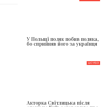
У Польщі поляк побив поляка,
бо сприйняв його за українця
ШОУБIЗ
Акторка Світлицька після