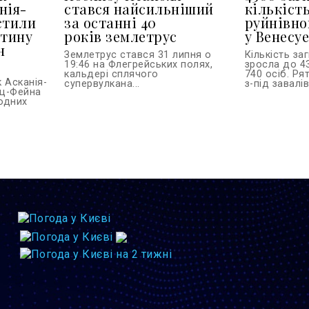
нія-
стався найсильніший
кількіст
стили
за останні 40
руйнівно
стину
років землетрус
у Венесуе
н
Землетрус стався 31 липня о
Кількість за
19:46 на Флегрейських полях,
зросла до 4
кальдері сплячого
740 осіб. Ря
 Асканія-
супервулкана...
з-під завалі
ьц-Фейна
одних