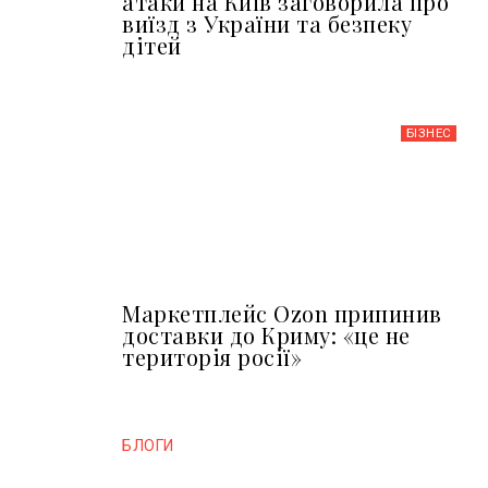
атаки на Київ заговорила про
виїзд з України та безпеку
дітей
БІЗНЕС
Маркетплейс Ozon припинив
доставки до Криму: «це не
територія росії»
БЛОГИ