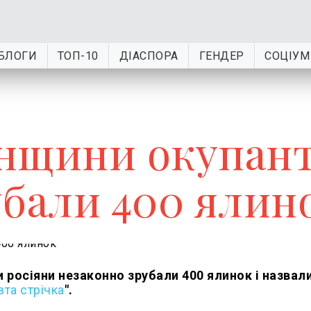
БЛОГИ
ТОП-10
ДІАСПОРА
ГЕНДЕР
СОЦІУМ
онщини окупан
убали 400 ялин
 росіяни незаконно зрубали 400 ялинок і назвал
та стрічка
".