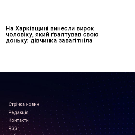
На Харківщині винесли вирок
чоловіку, який ґвалтував свою
доньку: дівчинка завагітніла
Стрiчка новин
Редакцiя
Контакти
RSS