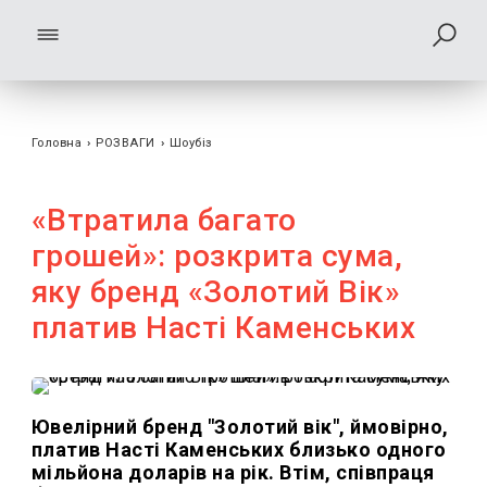
Головна
›
РОЗВАГИ
›
Шоубiз
«Втратила багато
грошей»: розкрита сума,
яку бренд «Золотий Вік»
платив Насті Каменських
Ювелірний бренд "Золотий вік", ймовірно,
платив Насті Каменських близько одного
мільйона доларів на рік. Втім, співпраця