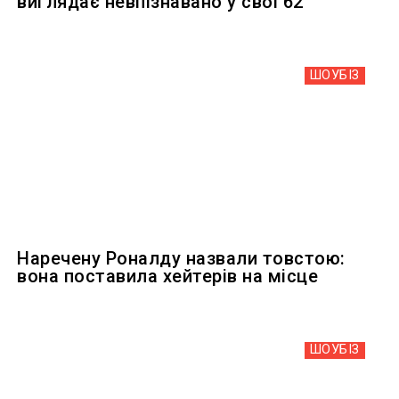
виглядає невпізнавано у свої 62
ШОУБIЗ
Наречену Роналду назвали товстою:
вона поставила хейтерів на місце
ШОУБIЗ