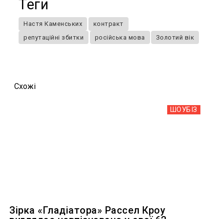
Теги
Настя Каменських
контракт
репутаційні збитки
російська мова
Золотий вік
Схожi
ШОУБIЗ
Зірка «Гладіатора» Рассел Кроу