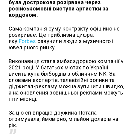
була дострокова розірвана через
російськомовні виступи артистки за
кордоном.
Сама компанія суму контракту офіційно не
розкриває. Це приблизна цифра,
яку
Forbes
озвучили люди з музичного і
ювелірного ринку.
Виконавиця стала амбасадоркою компанії у
2021 році. У багатьох містах по Україні
висить купа білбордів з обличчям NK. За
словами експертів, телевізійні ролики та
діджитал-рекламу можна зупинити швидко,
а на оновлення зовнішньої реклами можуть
піти місяці.
За цю співпрацю дружина Потапа
отримувала, ймовірно, мільйон доларів на
рік.