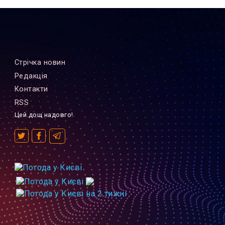
Стрiчка новин
Редакцiя
Контакти
RSS
Цей дощ надовго!