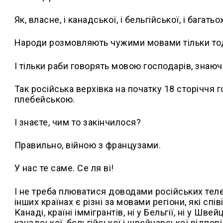
Як, власне, і канадської, і бельгійської, і багатьо
Народи розмовляють чужими мовами тільки тоді
І тільки раби говорять мовою господарів, знаю
Так російська верхівка на початку 18 сторіччя
плебейською.
І знаєте, чим то закінчилося?
Правильно, війною з французами.
У нас те саме. Се ля ві!
І не треба плюватися доводами російських телек
інших країнах є різні за мовами регіони, які спі
Канаді, країні іммігрантів, ні у Бельгії, ні у Шв
канадської, бельгійської і швейцарської відпов