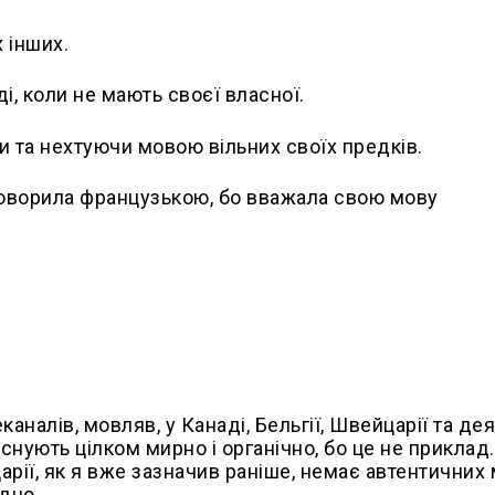
х інших.
, коли не мають своєї власної.
чи та нехтуючи мовою вільних своїх предків.
 говорила французькою, бо вважала свою мову
аналів, мовляв, у Канаді, Бельгії, Швейцарії та де
віснують цілком мирно і органічно, бо це не приклад.
ейцарії, як я вже зазначив раніше, немає автентичних
ідно.