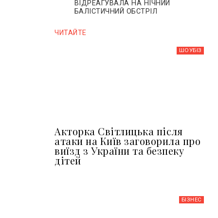
ВІДРЕАГУВАЛА НА НІЧНИЙ
БАЛІСТИЧНИЙ ОБСТРІЛ
ЧИТАЙТЕ
ШОУБIЗ
Акторка Світлицька після
атаки на Київ заговорила про
виїзд з України та безпеку
дітей
БІЗНЕС