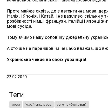
Проте майже скрізь, де є автентична мова, держа
Італія, і Японія, і Китай. І не важливо, скільки у
розбіжності німці, французи, італійці і японці жи
мові сусіда.
Тому вчимо нашу солов'їну джерельну українсь
А хто ще не перейшов на неї, або вважає, що вже
Українська чекає на своїх українців!
22.02.2020
Теги
мова
Українська мова
євген рибчинський