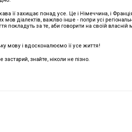
ва її захищає понад усе. Це і Німеччина, і Франція
 тих мов діалектів, важлво інше - попри усі регіональн
ття покладуть за те, аби говорити на своїй власній м
ку мову і вдосконалюємо її усе життя!
 застарий, знайте, ніколи не пізно.