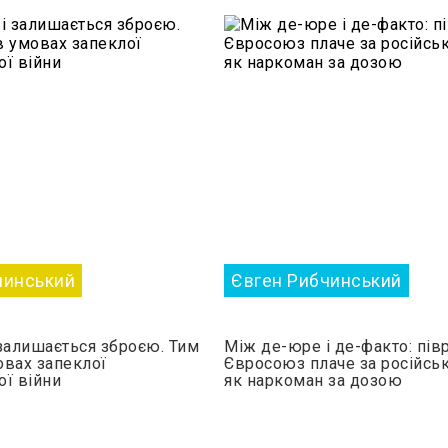
чинський
Євген Рибчинський
 залишається зброєю. Тим
Між де-юре і де-факто: пів
овах запеклої
Євросоюз плаче за російсь
ої війни
як наркоман за дозою