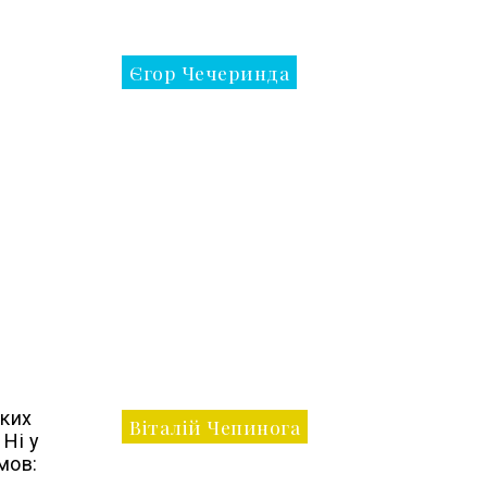
Єгор Чечеринда
яких
Віталій Чепинога
 Ні у
 мов: