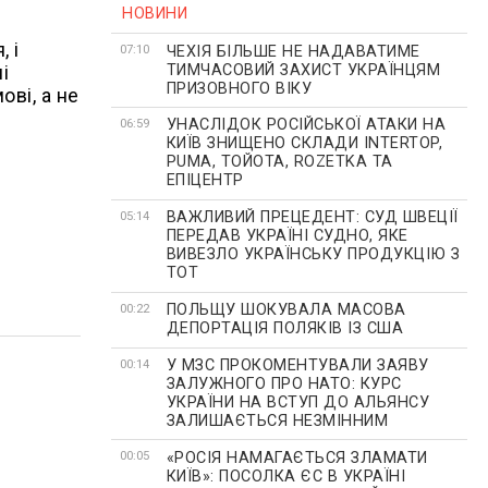
НОВИНИ
, і
ЧЕХІЯ БІЛЬШЕ НЕ НАДАВАТИМЕ
07:10
ТИМЧАСОВИЙ ЗАХИСТ УКРАЇНЦЯМ
і
ПРИЗОВНОГО ВІКУ
ові, а не
УНАСЛІДОК РОСІЙСЬКОЇ АТАКИ НА
06:59
КИЇВ ЗНИЩЕНО СКЛАДИ INTERTOP,
PUMA, ТОЙОТА, ROZETKA ТА
ЕПІЦЕНТР
ВАЖЛИВИЙ ПРЕЦЕДЕНТ: СУД ШВЕЦІЇ
05:14
ПЕРЕДАВ УКРАЇНІ СУДНО, ЯКЕ
ВИВЕЗЛО УКРАЇНСЬКУ ПРОДУКЦІЮ З
ТОТ
ПОЛЬЩУ ШОКУВАЛА МАСОВА
00:22
ДЕПОРТАЦІЯ ПОЛЯКІВ ІЗ США
У МЗС ПРОКОМЕНТУВАЛИ ЗАЯВУ
00:14
ЗАЛУЖНОГО ПРО НАТО: КУРС
УКРАЇНИ НА ВСТУП ДО АЛЬЯНСУ
ЗАЛИШАЄТЬСЯ НЕЗМІННИМ
«РОСІЯ НАМАГАЄТЬСЯ ЗЛАМАТИ
00:05
КИЇВ»: ПОСОЛКА ЄС В УКРАЇНІ