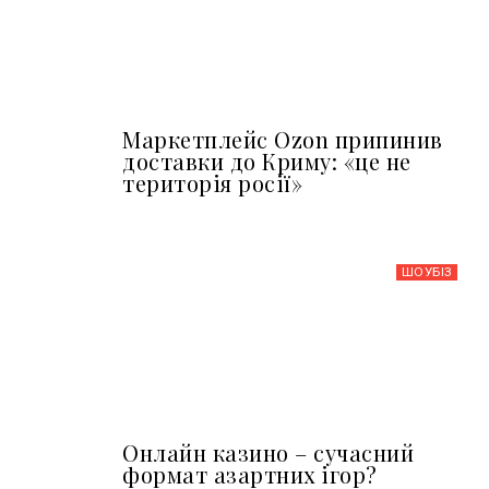
Маркетплейс Ozon припинив
доставки до Криму: «це не
територія росії»
ШОУБIЗ
Онлайн казино – сучасний
формат азартних ігор?