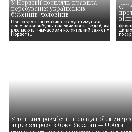
У Норвегії посилять правила
США 
перебування українських
прот
біженців-чоловіків
відп
Нові жорсткіші правила стосуватимуться
лише новоприбулих і не зачеплять людей, які
Франц
вже мають тимчасовий колективний захист у
дипло
Норвегії...
посер
Угорщина розмістить солдат біля енерго
через загрозу з боку України — Орбан