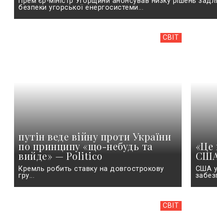
Прем'єр-міністр Угорщини анонсував низку рішень зад
безпеки угорської енергосистеми...
СВІТ
путін веде війну проти України
по принципу «що-небудь та
«Це 
вийде» — Politico
США 
Кремль робить ставку на довгострокову
США у
гру...
забез
СВІТ