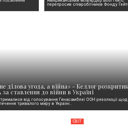
ля посилення
Американський мільярдер Білл Гейтс
перепросив співробітників Фонду Гейтсі
не ділова угода, а війна» - Келлог розкрити
за ставлення до війни в Україні
трималися від голосування Генасамблеї ООН резолюції що
печення тривалого миру в Україні...
СВІТ