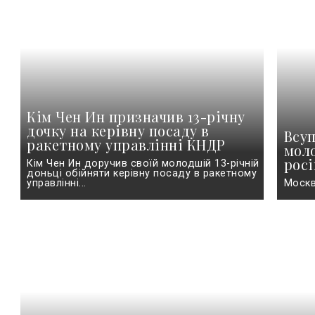
Кім Чен Ин призначив 13-річну
дочку на керівну посаду в
Всуп
ракетному управлінні КНДР
моло
рос
Кім Чен Ин доручив своїй молодшій 13-річній
доньці обійняти керівну посаду в ракетному
управлінні...
Москву