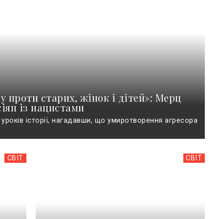
у проти старих, жінок і дітей»: Мерц
сіян із нацистами
 уроків історії, нагадавши, що умиротворення агресора
.
СВІТ
СВІТ