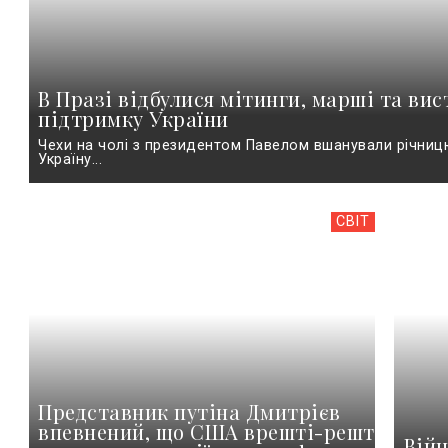
В Празі відбулися мітинги, марші та вис
підтримку України
Чехи на чолі з президентом Павелом вшанували річниц
Україну...
СВІТ
Представник путіна Дмитрієв
впевнений, що США врешті-решт
Війн