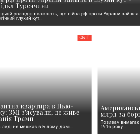
відка Туреччини
ецькій розвідці вважають, що війна рф проти України зайшла 
гічний глухий кут...
СВІТ
гантна квартира в Нью-
Американськ
у: ЗМІ з'ясували, де живе
млрд за борг
анія Трамп
Позивач вимагає
 леді не мешкає в Білому домі...
1916 року...