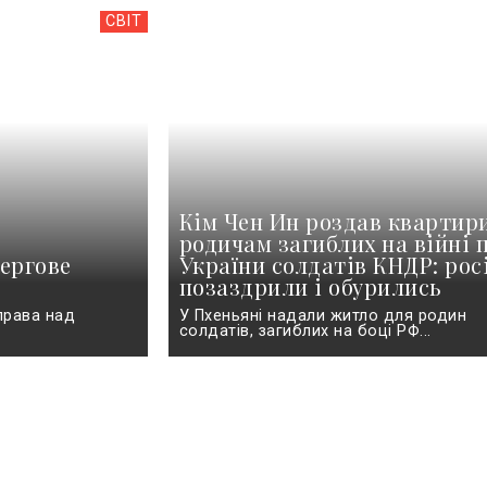
СВІТ
Кім Чен Ин роздав квартир
родичам загиблих на війні 
ергове
України солдатів КНДР: рос
позаздрили і обурились
права над
У Пхеньяні надали житло для родин
солдатів, загиблих на боці РФ...