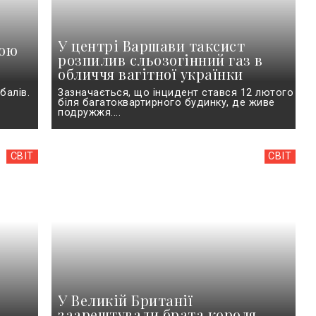
У центрі Варшави таксист
вою
розпилив сльозогінний газ в
обличчя вагітної українки
г
балів.
Зазначається, що інцидент стався 12 лютого
біля багатоквартирного будинку, де живе
подружжя....
СВІТ
СВІТ
У Великій Британії
заарештували брата короля,