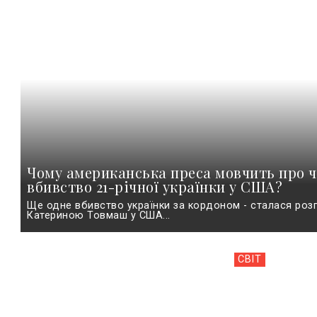
Чому американська преса мовчить про ч
вбивство 21-річної українки у США?
Ще одне вбивство українки за кордоном - сталася роз
Катериною Товмаш у США...
СВІТ