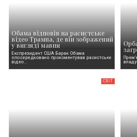
Обама відповів на расистське
відео Трампа, де він зображений
Орба
у вигляді мавпи
заг
Експрезидент США Барак Обама
опосередковано прокоментував расистське
Прем'
відео...
владу
СВІТ