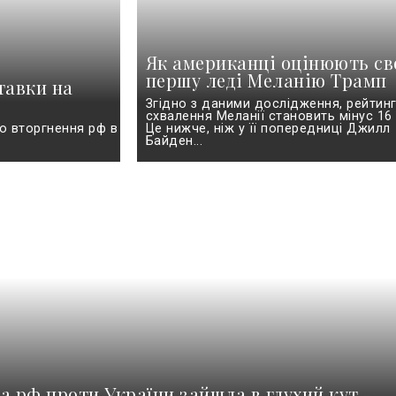
Як американці оцінюють с
першу леді Меланію Трамп
тавки на
Згідно з даними дослідження, рейтин
схвалення Меланії становить мінус 16 
ю вторгнення рф в
Це нижче, ніж у її попередниці Джилл
Байден...
а рф проти України зайшла в глухий кут -