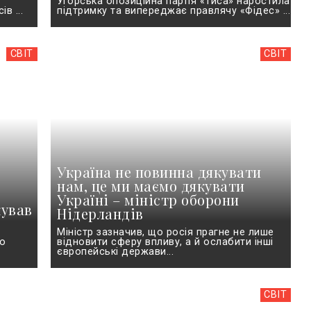
Угорська опозиційна партія «Тиса» наростила
в ...
підтримку та випереджає правлячу «Фідес» ...
СВІТ
СВІТ
Україна не повинна дякувати
нам, це ми маємо дякувати
Україні – міністр оборони
кував
Нідерландів
Міністр зазначив, що росія прагне не лише
до
відновити сферу впливу, а й ослабити інші
європейські держави...
СВІТ