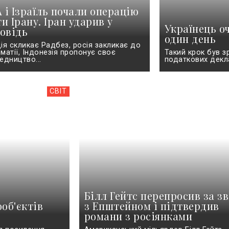
і Ізраїль почали операцію
и Ірану. Іран ударив у
Українець о
овідь
один день
ія скликає Радбез, росія закликає до
матії, Індонезія пропонує своє
Такий крок був 
едництво...
податкових декл
СВІТ
Білл Гейтс перепросив за зв
об'єктів
з Епштейном і підтвердив
романи з росіянками