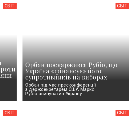
СВІТ
СВІТ
и
Орбан поскаржився Рубіо, що
проти
Україна «фінансує» його
іяни
супротивників на виборах
Орбан під час пресконференції
з держсекретарем США Марко
Рубіо звинуватив Україну...
СВІТ
СВІТ