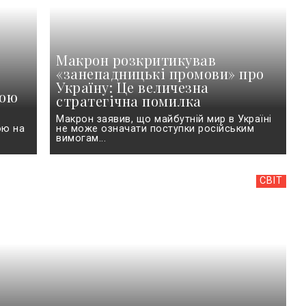
Макрон розкритикував
«занепадницькі промови» про
Україну: Це величезна
ною
стратегічна помилка
Макрон заявив, що майбутній мир в Україні
ою на
не може означати поступки російським
вимогам...
СВІТ