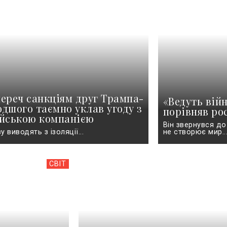
ереч санкціям друг Трампа-
«Ведуть війн
дшого таємно уклав угоду з
порівняв ро
ійською компанією
Він звернувся до
 виводять з ізоляції...
не створює мир..
СВІТ