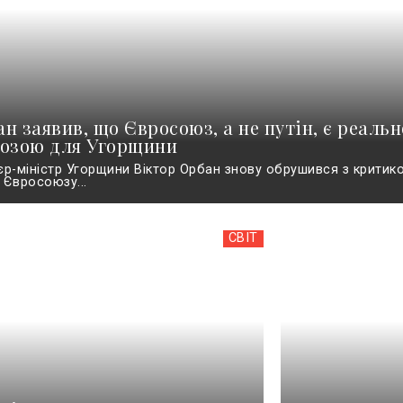
н заявив, що Євросоюз, а не путін, є реаль
розою для Угорщини
єр-міністр Угорщини Віктор Орбан знову обрушився з критик
 Євросоюзу...
СВІТ