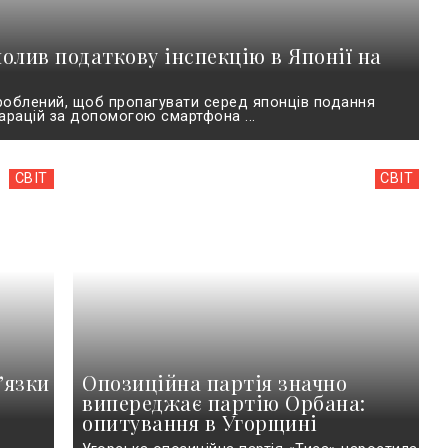
чолив податкову інспекцію в Японії на
зроблений, щоб пропагувати серед японців подання
арацій за допомогою смартфона ...
СВІТ
СВІТ
ʼязки
Опозиційна партія значно
випереджає партію Орбана:
опитування в Угорщині