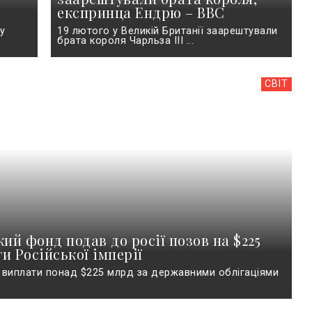
експринца Ендрю – BBC
у
19 лютого у Великій Британії заарештували
брата короля Чарльза ІІІ ...
СВІТ
ий фонд подав до росії позов на $225
и Російської імперії
 виплати понад $225 млрд за державними облігаціями