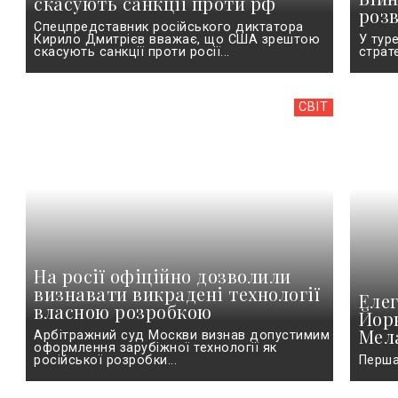
скасують санкції проти рф
роз
Спецпредставник російського диктатора
Кирило Дмитрієв вважає, що США зрештою
У тур
скасують санкції проти росії...
страте
СВІТ
На росії офіційно дозволили
визнавати викрадені технології
Еле
власною розробкою
Йорк
Мел
Арбітражний суд Москви визнав допустимим
оформлення зарубіжної технології як
російської розробки...
Перша