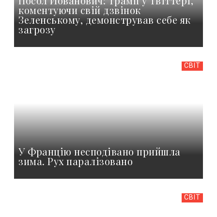
Посол Йованович: Трамп у Твіттері,
коментуючи свій дзвінок
Зеленському, демонстрував себе як
загрозу
СВІТ
У Францію несподівано прийшла
зима. Рух паралізовано
СВІТ