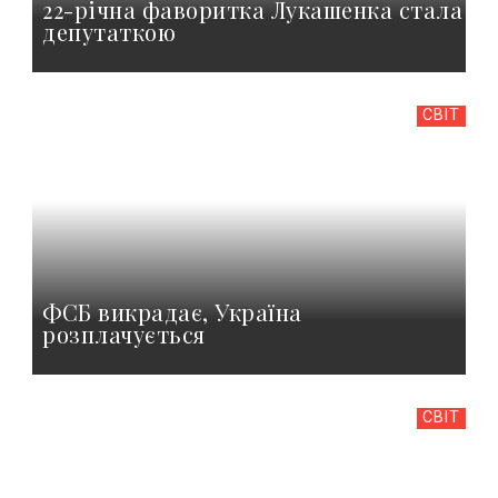
22-річна фаворитка Лукашенка стала
депутаткою
СВІТ
ФСБ викрадає, Україна
розплачується
СВІТ