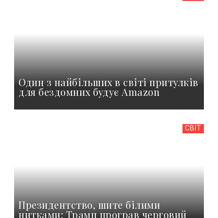
Один з найбільших в світі притулків
для бездомних будує Amazon
СВІТ
Президентство, шите білими
нитками: Трамп програв черговий