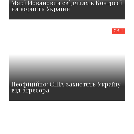
Марі Йованович свідчила в Конгресі
на користь України
СВІТ
Неофіційно: США захистять Україну
від агресора