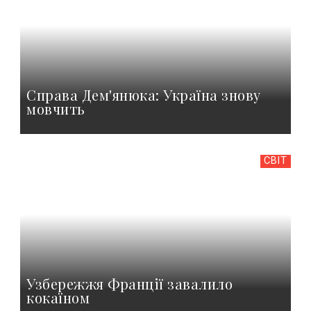
Справа Дем'янюка: Україна знову
мовчить
СВІТ
Узбережжя Франції завалило
кокаїном