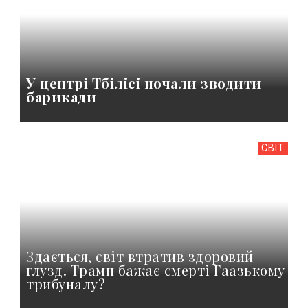
У центрі Тбілісі почали зводити
барикади
СВІТ
Здається, світ втратив здоровий
глузд. Трамп бажає смерті Гаазькому
трибуналу?