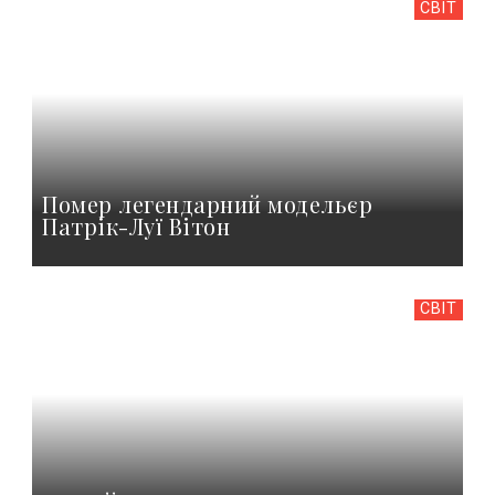
СВІТ
Помер легендарний модельєр
Патрік-Луї Вітон
СВІТ