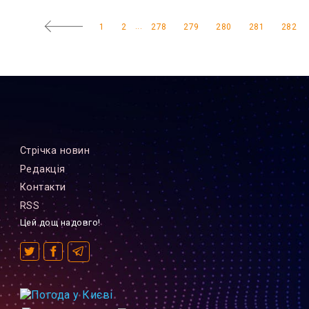
...
1
2
278
279
280
281
282
Стрiчка новин
Редакцiя
Контакти
RSS
Цей дощ надовго!