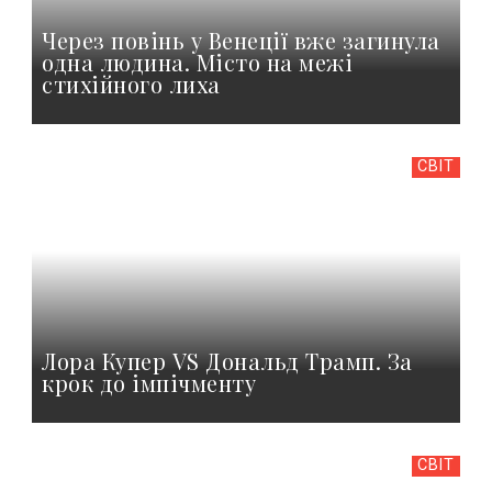
Через повінь у Венеції вже загинула
одна людина. Місто на межі
стихійного лиха
СВІТ
Лора Купер VS Дональд Трамп. За
крок до імпічменту
СВІТ