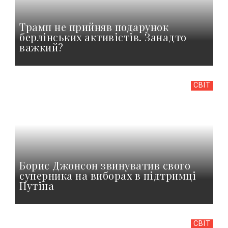
Трамп не прийняв подарунок
берлінських активістів. Занадто
важкий?
СВІТ
Борис Джонсон звинуватив свого
суперника на виборах в підтримці
Путіна
СВІТ