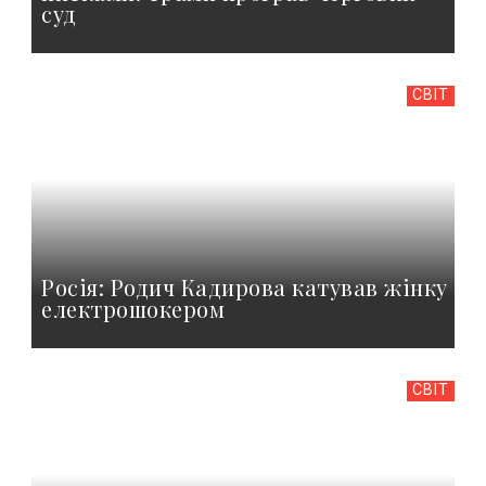
суд
СВІТ
Росія: Родич Кадирова катував жінку
електрошокером
СВІТ