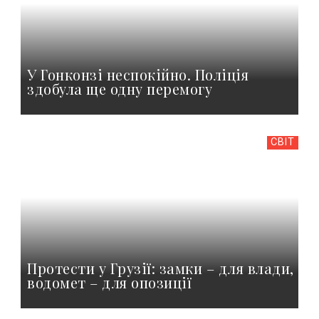
У Гонконзі неспокійно. Поліція
здобула ще одну перемогу
СВІТ
Протести у Грузії: замки – для влади,
водомет – для опозиції