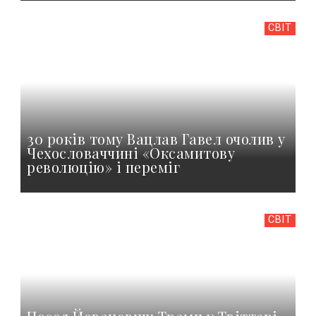
СВІТ
30 років тому Вацлав Гавел очолив у
Чехословаччині «Оксамитову
революцію» і переміг
СВІТ